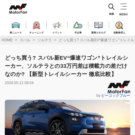
コ
ン
テ
検索
MENU
ン
ツ
へ
車ニュース
チューニング
イベント
中古車
新車カタログ
自動車求人
ス
HOME
スバル
ソルテラ
どっち買う? スバル新EV“爆速ワゴン”トレイ
キ
ッ
プ
どっち買う? スバル新EV“爆速ワゴン”トレイルシ
ーカー、ソルテラとの33万円差は積載力の差だけ
なのか? 【新型トレイルシーカー 徹底比較】
2026.05.12 08:04
by
ピーコックブルー