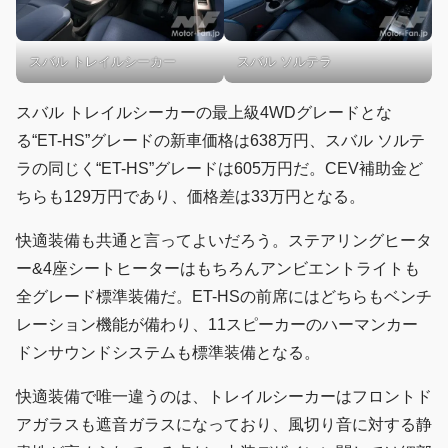
スバル トレイルシーカー
スバル ソルテラ
スバル トレイルシーカーの最上級4WDグレードとな
る“ET-HS”グレードの新車価格は638万円、スバル ソルテ
ラの同じく“ET-HS”グレードは605万円だ。CEV補助金ど
ちらも129万円であり、価格差は33万円となる。
快適装備も共通と言ってよいだろう。ステアリングヒータ
ー&4座シートヒーターはもちろんアンビエントライトも
全グレード標準装備だ。ET-HSの前席にはどちらもベンチ
レーション機能が備わり、11スピーカーのハーマンカー
ドンサウンドシステムも標準装備となる。
快適装備で唯一違うのは、トレイルシーカーはフロントド
アガラスも遮音ガラスになっており、風切り音に対する静