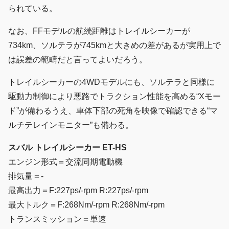
られている。
なお、FFモデルの航続距離はトレイルシーカーが
734km、ソルテラが745kmと大きめの差があるが実用上で
は誤差の範疇だと言ってよいだろう。
トレイルシーカーの4WDモデルにも、ソルテラと同様に
駆動力制御により悪路でトラクション性能を高める“Xモー
ド”が備わるうえ、車体下部の死角を映像で確認できる“マ
ルチテレインモニター”も備わる。
スバル トレイルシーカー ET-HS
エンジン形式＝交流同期電動機
排気量＝-
最高出力＝F:227ps/-rpm R:227ps/-rpm
最大トルク＝F:268Nm/-rpm R:268Nm/-rpm
トランスミッション＝単速