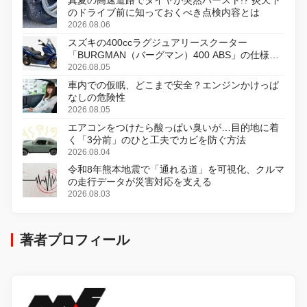
のドライブ前に知っておくべき点検内容とは
2026.08.06
スズキの400ccラグジュアリースクーター
「BURGMAN（バーグマン）400 ABS」の仕様を
変更し、8月18日に発売
2026.08.05
車内での仮眠、どこまで安全？エンジンかけっぱ
なしの危険性
2026.08.05
エアコンをつけたら酸っぱい臭いが…目的地に着
く「3分前」のひと工夫でカビを防ぐ方法
2026.08.04
令和8年熊本地震で「通れる道」を可視化、クルマ
の走行データが災害対応を支える
2026.08.03
著者プロフィール