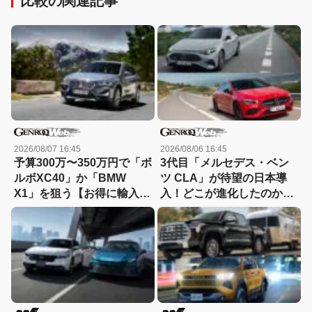
比較の関連記事
2026/08/07 16:45
2026/08/06 16:45
予算300万〜350万円で「ボ
3代目「メルセデス・ベン
ルボXC40」か「BMW
ツ CLA」が待望の日本導
X1」を狙う【お得に輸入中
入！どこが進化したのか先
古車を選ぶなら：11】
代とエンジン車同士で比較