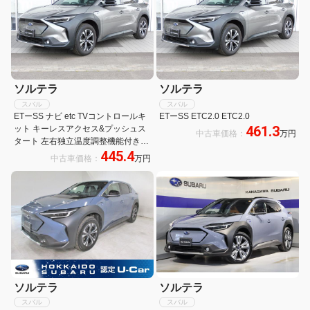
ソルテラ
ソルテラ
スバル
スバル
ETーSS ナビ etc TVコントロールキ
ETーSS ETC2.0 ETC2.0
461.3
ット キーレスアクセス&プッシュス
中古車価格：
万円
タート 左右独立温度調整機能付きオ
445.4
ートエアコン 運転席・助手席シート
中古車価格：
万円
ヒーター
ソルテラ
ソルテラ
スバル
スバル