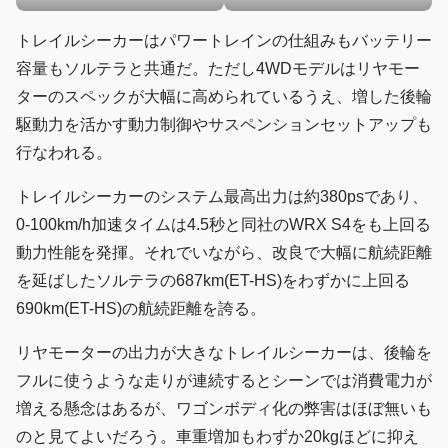
トレイルシーカーはパワートレインの仕組みもバッテリー
容量もソルテラと共通だ。ただし4WDモデルはリヤモー
ターのスペックが大幅に高められているうえ、増した後輪
駆動力を活かす動力制御やサスペンションセットアップも
行なわれる。
トレイルシーカーのシステム最高出力は約380psであり、
0-100km/h加速タイムは4.5秒と同社のWRX S4をも上回る
動力性能を発揮。それでいながら、改良で大幅に航続距離
を延ばしたソルテラの687km(ET-HS)をわずかに上回る
690km(ET-HS)の航続距離を誇る。
リヤモーターの出力が大きなトレイルシーカーは、後輪を
フルに使うような走りが連続するとシーンでは消費電力が
増える懸念はあるが、ワゴンボディ化の弊害はほぼ無いも
のと見てよいだろう。車重増加もわずか20kgほどに抑え