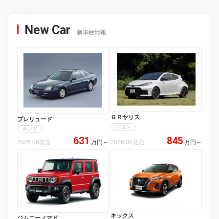
New Car
新車種情報
ＧＲヤリス
プレリュード
トヨタ
ホンダ
631
845
2026.08発売
万円
～
2026.08発売
万円
～
キックス
ジムニーノマド