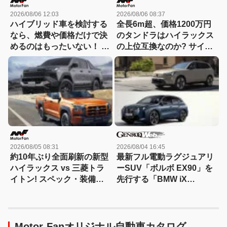
2026/08/06 12:03
2026/08/06 08:37
ハイブリッド車を検討する
全長6m超、価格1200万円
なら、燃費や価格だけで決
のタンドラはハイラックス
めるのはもったいない！ ト
の上位互換なのか? サイ
ヨタとホンダでハイブリッ
ズ・装備・走り・価格を徹
ド車の「走りの個性」が異
底比較して分かった決定的
なるのには理由があった
な違い 【新型ハイラックス
徹底比較】
2026/08/05 08:31
2026/08/04 16:45
約10年ぶり全面刷新の新型
最新フル電動ラグジュアリ
ハイラックス vs 三菱トラ
ーSUV「ボルボ EX90」を
イトン! スペック・装備・
先行する「BMW iX
価格を比較、勝った点/惜し
xDrive60」と比較
い点を徹底検証! 【新型ハ
イラックス 徹底比較】
Motor-Fanオリジナル自動車カタログ