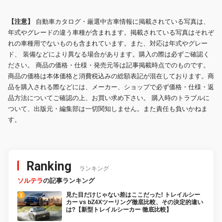
【注意】
自動車カタログ・厳選中古車情報に掲載されている写真は、
年式やグレードの違う車種が含まれます。掲載されている写真はそれぞ
れの車種用でないものも含まれています。また、対応は年式やグレー
ド、 装備などにより異なる場合があります。購入の際は必ずご確認く
ださい。 商品の価格・仕様・発売元等は記事掲載時点でのものです。
商品の価格は本体価格と消費税込みの総額表記が混在しております。商
品を購入される際などには、メーカー、ショップで必ず価格・仕様・返
品方法についてご確認の上、お買い求め下さい。 購入時のトラブルに
ついて、出版元・編集部は一切関知しません。また責任も負いかねま
す。
Ranking
ランキング
ソルテラ
の記事ランキング
見た目だけじゃない差はここだった! トレイルシー
カー vs bZ4Xツーリング徹底比較、その決定的違い
は?【新型トレイルシーカー 徹底比較】