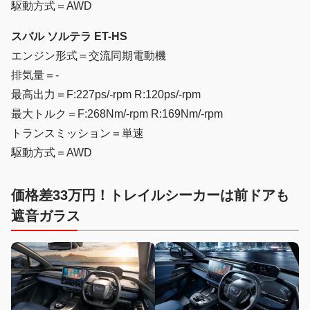
駆動方式＝AWD
スバル ソルテラ ET-HS
エンジン形式＝交流同期電動機
排気量＝-
最高出力＝F:227ps/-rpm R:120ps/-rpm
最大トルク＝F:268Nm/-rpm R:169Nm/-rpm
トランスミッション＝単速
駆動方式＝AWD
価格差33万円！トレイルシーカーは前ドアも
遮音ガラス