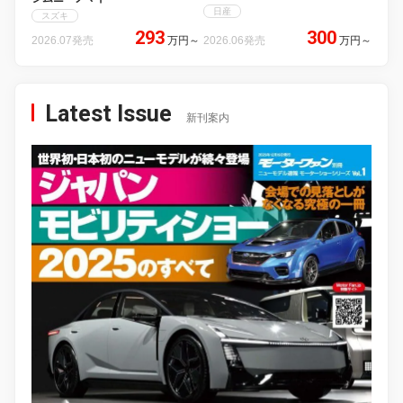
日産
スズキ
293
300
2026.07発売
万円
～
2026.06発売
万円
～
Latest Issue
新刊案内