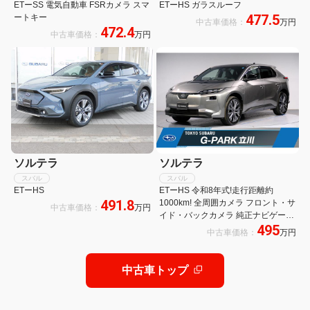
ETーSS 電気自動車 FSRカメラ スマ
ETーHS ガラスルーフ
477.5
ートキー
中古車価格：
万円
472.4
中古車価格：
万円
ソルテラ
ソルテラ
スバル
スバル
ETーHS
ETーHS 令和8年式!走行距離約
491.8
1000km! 全周囲カメラ フロント・サ
中古車価格：
万円
イド・バックカメラ 純正ナビゲーシ
495
ョン ETC エックスモード bluetooth
中古車価格：
万円
接続 禁煙車 シートヒーター シート
エアコン 電動リヤゲート 20インチ
アルミホール&タイヤ
中古車トップ