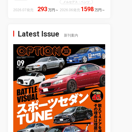
メルセデス・ベンツ
293
1598
2026.07発売
万円
～
2026.06発売
万円
～
Latest Issue
新刊案内