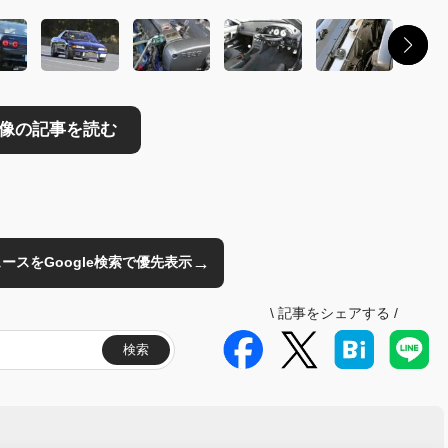
→
のニュースをGoogle検索で優先表示
\
記事をシェアする
/
検索