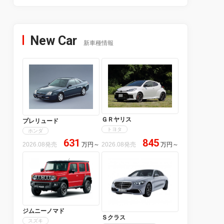
New Car
新車種情報
ＧＲヤリス
プレリュード
トヨタ
ホンダ
631
845
2026.08発売
万円
～
2026.08発売
万円
～
ジムニーノマド
Ｓクラス
スズキ