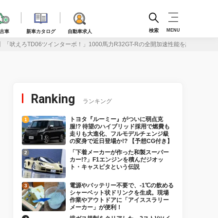
検索
MENU
古車
新車カタログ
自動車求人
】「吠えろTD06ツインターボ！」1000馬力R32GT-Rの全開加速性能を試してみた
Ranking
ランキング
トヨタ『ルーミー』がついに弱点克
服!? 待望のハイブリッド採用で燃費も
走りも大進化、フルモデルチェンジ級
の変身で近日登場か!? 【予想CG付き】
「下着メーカーが作った和製スーパー
カー!?」F1エンジンを積んだジオッ
ト・キャスピタという伝説
電源やバッテリー不要で、-1℃の飲める
シャーベット状ドリンクを生成。現場
作業やアウトドアに「アイススラリー
メーカー」が便利！