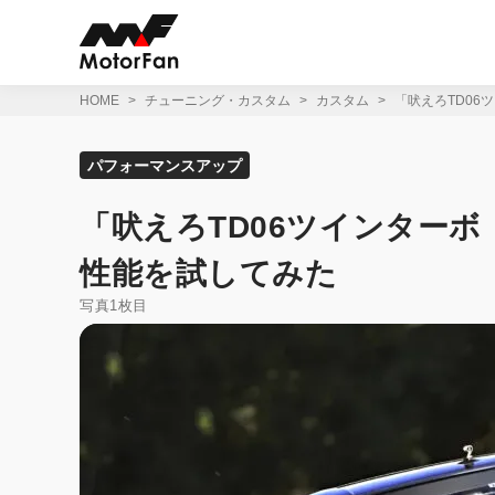
コ
ン
テ
ン
ツ
HOME
チューニング・カスタム
カスタム
「吠えろTD06
へ
ス
キ
パフォーマンスアップ
ッ
プ
「吠えろTD06ツインターボ！
性能を試してみた
写真1枚目