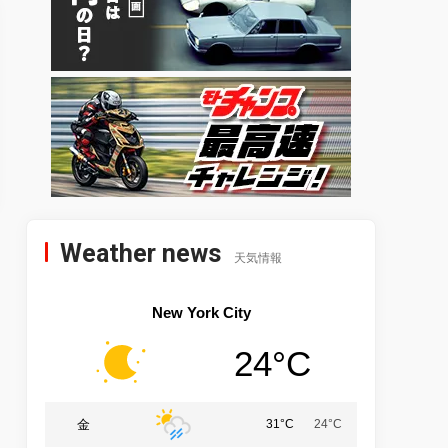
Weather news
天気情報
New York City
24°C
金
31°C
24°C