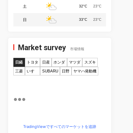
土
32°C
23°C
日
33°C
23°C
Market survey
市場情報
日経
トヨタ
日産
ホンダ
マツダ
スズキ
三菱
いすゞ
SUBARU
日野
ヤマハ発動機
TradingViewですべてのマーケットを追跡