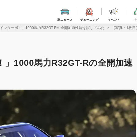
車ニュース
チューニング
イベント
中
ツインターボ！」1000馬力R32GT-Rの全開加速性能を試してみた
【写真・1枚目
」1000馬力R32GT-Rの全開加速