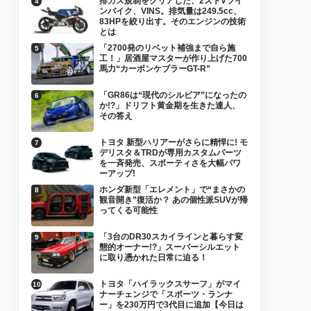
排ガス規制をクリアした、2ストVツイ
ンバイク、VINS。排気量は249.5cc、
83HPを絞り出す。そのエンジンの技術
とは
「2700発のリベット補強まで自ら施
工！」居酒屋マスターが作り上げた700
馬力“カーボンケブラーGT-R”
「GR86は“現代のシルビア”になったの
か!?」ドリフト黄金期を生きた達人、
その答え
トヨタ 新型ハリアーがさらに精悍に! モ
デリスタ＆TRDが専用カスタムパーツ
を一斉発売、スポーティさを大幅パワ
ーアップ!
ホンダ新型「エレメント」で“まさかの
観音開き”復活か？ あの個性派SUVが帰
ってくる可能性
「3台のDR30スカイラインと暮らす変
態的オーナー!?」スーパーシルエット
に取り憑かれた日常に迫る！
トヨタ「ハイラックスサーフ」がマイ
ナーチェンジで「スポーツ・ランナ
ー」を230万円で3代目に追加【今日は