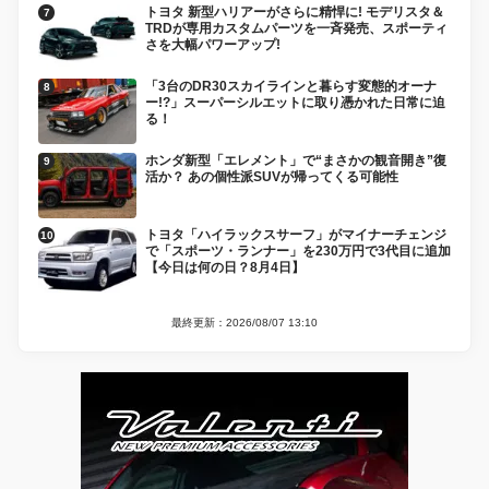
トヨタ 新型ハリアーがさらに精悍に! モデリスタ＆
TRDが専用カスタムパーツを一斉発売、スポーティ
さを大幅パワーアップ!
「3台のDR30スカイラインと暮らす変態的オーナ
ー!?」スーパーシルエットに取り憑かれた日常に迫
る！
ホンダ新型「エレメント」で“まさかの観音開き”復
活か？ あの個性派SUVが帰ってくる可能性
トヨタ「ハイラックスサーフ」がマイナーチェンジ
で「スポーツ・ランナー」を230万円で3代目に追加
【今日は何の日？8月4日】
最終更新：2026/08/07 13:10