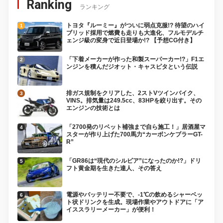
Ranking
ランキング
トヨタ『ルーミー』がついに弱点克服!? 待望のハイ
ブリッド採用で燃費も走りも大進化、フルモデルチ
ェンジ級の変身で近日登場か!? 【予想CG付き】
「下着メーカーが作った和製スーパーカー!?」F1エ
ンジンを積んだジオット・キャスピタという伝説
排ガス規制をクリアした、2ストVツインバイク、
VINS。排気量は249.5cc、83HPを絞り出す。その
エンジンの技術とは
「2700発のリベット補強まで自ら施工！」居酒屋マ
スターが作り上げた700馬力“カーボンケブラーGT-
R”
「GR86は“現代のシルビア”になったのか!?」ドリ
フト黄金期を生きた達人、その答え
電源やバッテリー不要で、-1℃の飲めるシャーベッ
ト状ドリンクを生成。現場作業やアウトドアに「ア
イススラリーメーカー」が便利！