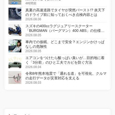
4時間前
真夏の高速道路でタイヤが突然バースト!? 炎天下
のドライブ前に知っておくべき点検内容とは
2026.08.06
スズキの400ccラグジュアリースクーター
「BURGMAN（バーグマン）400 ABS」の仕様を
変更し、8月18日に発売
2026.08.05
車内での仮眠、どこまで安全？エンジンかけっぱ
なしの危険性
2026.08.05
エアコンをつけたら酸っぱい臭いが…目的地に着
く「3分前」のひと工夫でカビを防ぐ方法
2026.08.04
令和8年熊本地震で「通れる道」を可視化、クルマ
の走行データが災害対応を支える
2026.08.03