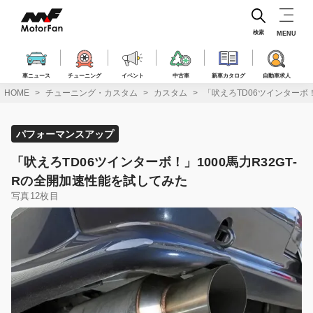
コ
ン
テ
検索
MENU
ン
ツ
へ
車ニュース
チューニング
イベント
中古車
新車カタログ
自動車求人
ス
HOME
チューニング・カスタム
カスタム
「吠えろTD06ツインターボ！
キ
ッ
プ
パフォーマンスアップ
「吠えろTD06ツインターボ！」1000馬力R32GT-
Rの全開加速性能を試してみた
写真12枚目