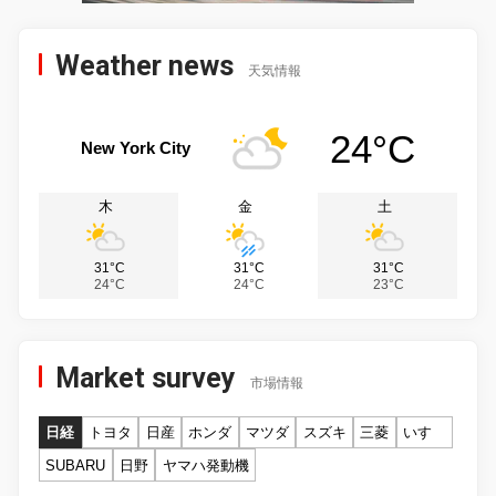
Weather news
天気情報
24°C
New York City
木
金
土
31°C
31°C
31°C
24°C
24°C
23°C
Market survey
市場情報
日経
トヨタ
日産
ホンダ
マツダ
スズキ
三菱
いすゞ
SUBARU
日野
ヤマハ発動機