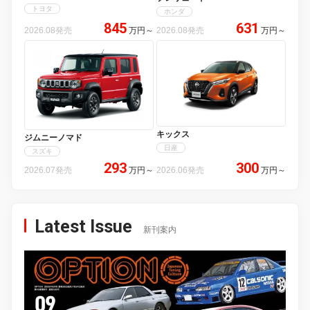
トヨタ
ホンダ
845
631
2026.08発売
万円
～
2026.08発売
万円
～
キックス
ジムニーノマド
日産
スズキ
293
300
2026.07発売
万円
～
2026.06発売
万円
～
Latest Issue
新刊案内