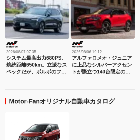
2026/08/07 07:35
2026/08/06 19:12
システム最高出力680PS、
アルファロメオ・ジュニア
航続距離650km。立派なス
に上品なシルバーアクセン
ペックだが、ボルボのフラ
トが際立つ140台限定の
ッグシップSUVの本当の魅
「スポルト スペチアーレ」
力は数字以外にあった！
が登場！
【ボルボEX90試乗】
Motor-Fanオリジナル自動車カタログ