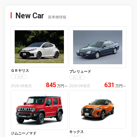
New Car
新車種情報
ＧＲヤリス
プレリュード
トヨタ
ホンダ
845
631
2026.08発売
万円
～
2026.08発売
万円
～
キックス
ジムニーノマド