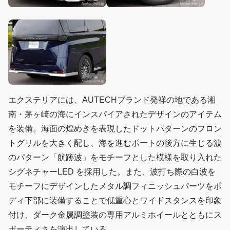
エクステリアには、AUTECHブランド発祥の地である湘
南・茅ヶ崎の海にインスパイアされたデザインのアイテム
を装備。海面の煌めきを表現したドットパターンのフロン
トグリルを大きく配し、海を進むボートの後方に生じる波
のパターン「航跡波」をモチーフとした模様を取り入れた
シグネチャーLED を採用した。また、波打ち際の白波を
モチーフにデザインしたメタル調フィニッシュパーツをボ
ディ下部に装備することで低重心とワイドスタンスを印象
付け、ダーク金属調塗装の専用アルミホイールとともにス
ポーティさを演出している。