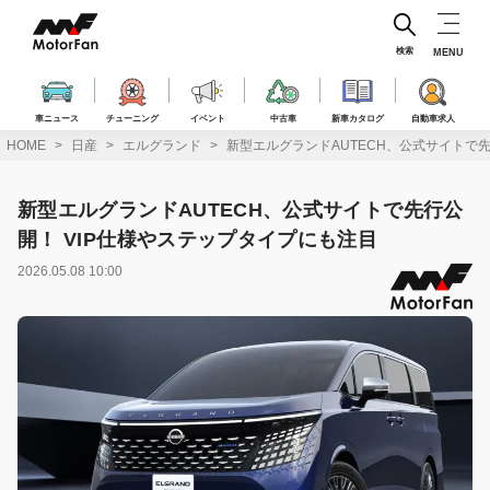
コ
ン
テ
検索
MENU
ン
ツ
へ
車ニュース
チューニング
イベント
中古車
新車カタログ
自動車求人
ス
HOME
日産
エルグランド
新型エルグランドAUTECH、公式サイトで先
キ
ッ
プ
新型エルグランドAUTECH、公式サイトで先行公
開！ VIP仕様やステップタイプにも注目
2026.05.08 10:00