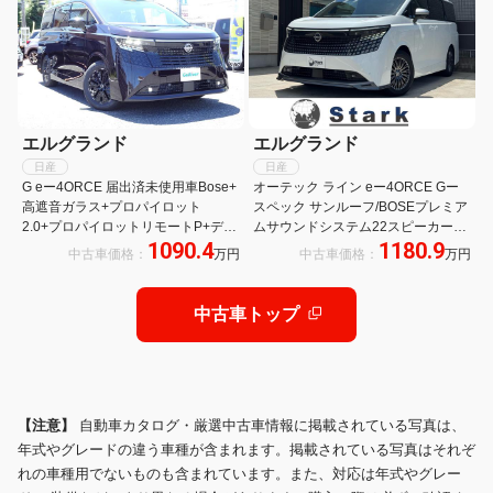
エルグランド
エルグランド
日産
日産
G eー4ORCE 届出済未使用車Bose+
オーテック ライン eー4ORCE Gー
高遮音ガラス+プロパイロット
スペック サンルーフ/BOSEプレミア
2.0+プロパイロットリモートP+ディ
ムサウンドシステム22スピーカー3D
1090.4
1180.9
スプレイツインガラスルーフ純正
サウンドシステム/プロパイロット
中古車価格：
万円
中古車価格：
万円
DA14.3インチフルセグTVインテリ
2.0/プロパイロットリモートパーキ
ジェントアラウンドビューモニター
ング/ヘッドアップディスプレイ/高遮
音ガラス(プレミアム仕様)
中古車トップ
【注意】
自動車カタログ・厳選中古車情報に掲載されている写真は、
年式やグレードの違う車種が含まれます。掲載されている写真はそれぞ
れの車種用でないものも含まれています。また、対応は年式やグレー