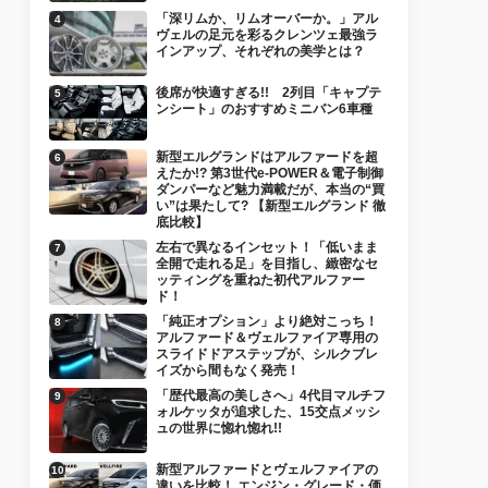
「深リムか、リムオーバーか。」アル
ヴェルの足元を彩るクレンツェ最強ラ
インアップ、それぞれの美学とは？
後席が快適すぎる!! 2列目「キャプテ
ンシート」のおすすめミニバン6車種
新型エルグランドはアルファードを超
えたか!? 第3世代e-POWER＆電子制御
ダンパーなど魅力満載だが、本当の“買
い”は果たして? 【新型エルグランド 徹
底比較】
左右で異なるインセット！「低いまま
全開で走れる足」を目指し、緻密なセ
ッティングを重ねた初代アルファー
ド！
「純正オプション」より絶対こっち！
アルファード＆ヴェルファイア専用の
スライドドアステップが、シルクブレ
イズから間もなく発売！
「歴代最高の美しさへ」4代目マルチフ
ォルケッタが追求した、15交点メッシ
ュの世界に惚れ惚れ!!
新型アルファードとヴェルファイアの
違いを比較！ エンジン・グレード・価