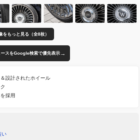
像をもっと見る（全8枚）
→
のニュースをGoogle検索で優先表示
ン＆設計されたホイール
ーク
ーを採用
装い