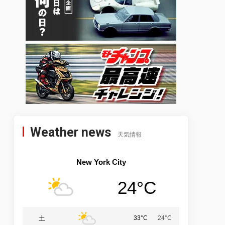
Weather news
天気情報
New York City
24°C
土
33°C
24°C