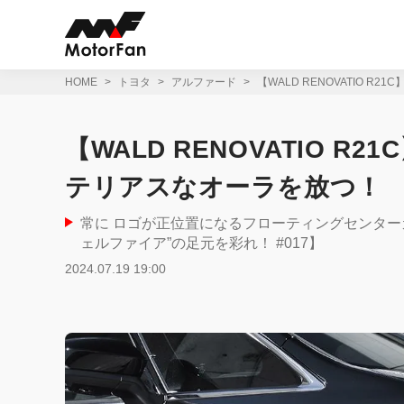
コ
ン
テ
ン
ツ
HOME
トヨタ
アルファード
【WALD RENOVATIO 
へ
ス
キ
【WALD RENOVATIO 
ッ
プ
テリアスなオーラを放つ！
常に ロゴが正位置になるフローティングセンター
ェルファイア”の足元を彩れ！ #017】
2024.07.19 19:00