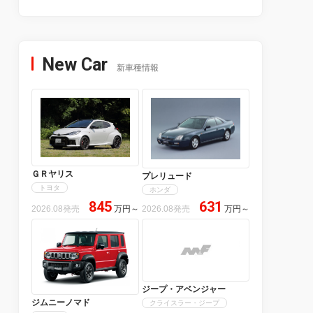
New Car
新車種情報
ＧＲヤリス
プレリュード
トヨタ
ホンダ
845
631
2026.08発売
万円
～
2026.08発売
万円
～
ジープ・アベンジャー
ジムニーノマド
クライスラー・ジープ