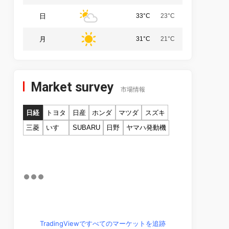
日
33°C
23°C
月
31°C
21°C
Market survey
市場情報
日経
トヨタ
日産
ホンダ
マツダ
スズキ
三菱
いすゞ
SUBARU
日野
ヤマハ発動機
TradingViewですべてのマーケットを追跡