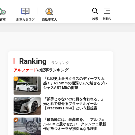
検索
MENU
古車
新車カタログ
自動車求人
Ranking
ランキング
アルファード
の記事ランキング
「8.5J史上最強クラスのディープリム
感！」61.5mmの極深リムで魅せるプレ
シャスAST-M5の衝撃
「派手じゃないのに目を奪われる。」
光と影で魅せるブラックホイール
【Precious HM-4】という新提案
「最高峰には、最高峰を。」アルヴェ
ル＆LMに履かせたい、クレンツェ最新
作が放つオーラが別次元なる理由