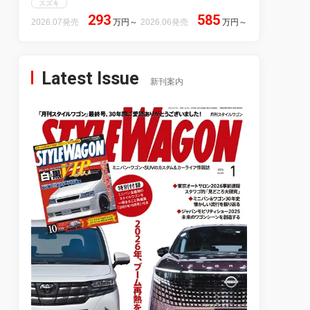
スズキ
293
585
2026.07発売
万円
～
2026.06発売
万円
～
Latest Issue
新刊案内