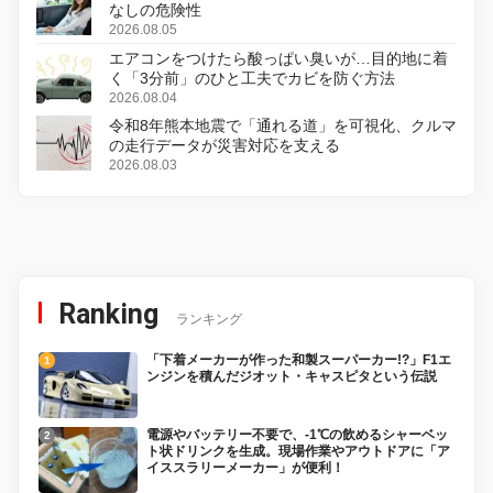
なしの危険性
2026.08.05
エアコンをつけたら酸っぱい臭いが…目的地に着
く「3分前」のひと工夫でカビを防ぐ方法
2026.08.04
令和8年熊本地震で「通れる道」を可視化、クルマ
の走行データが災害対応を支える
2026.08.03
Ranking
ランキング
「下着メーカーが作った和製スーパーカー!?」F1エ
ンジンを積んだジオット・キャスピタという伝説
電源やバッテリー不要で、-1℃の飲めるシャーベッ
ト状ドリンクを生成。現場作業やアウトドアに「ア
イススラリーメーカー」が便利！