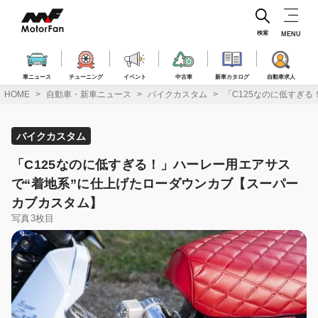
コ
ン
テ
検索
MENU
ン
ツ
へ
車ニュース
チューニング
イベント
中古車
新車カタログ
自動車求人
ス
HOME
自動車・新車ニュース
バイクカスタム
「C125なのに低すぎ
キ
ッ
プ
バイクカスタム
「C125なのに低すぎる！」ハーレー用エアサス
で“着地系”に仕上げたローダウンカブ【スーパー
カブカスタム】
写真3枚目