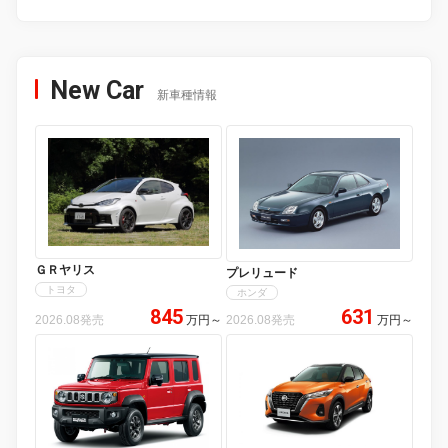
New Car
新車種情報
ＧＲヤリス
プレリュード
トヨタ
ホンダ
845
631
2026.08発売
万円
～
2026.08発売
万円
～