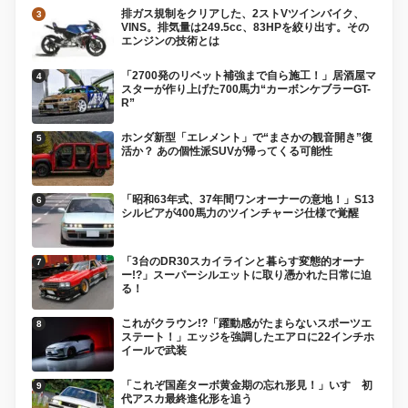
排ガス規制をクリアした、2ストVツインバイク、
VINS。排気量は249.5cc、83HPを絞り出す。その
エンジンの技術とは
「2700発のリベット補強まで自ら施工！」居酒屋マ
スターが作り上げた700馬力“カーボンケブラーGT-
R”
ホンダ新型「エレメント」で“まさかの観音開き”復
活か？ あの個性派SUVが帰ってくる可能性
「昭和63年式、37年間ワンオーナーの意地！」S13
シルビアが400馬力のツインチャージ仕様で覚醒
「3台のDR30スカイラインと暮らす変態的オーナ
ー!?」スーパーシルエットに取り憑かれた日常に迫
る！
これがクラウン!?「躍動感がたまらないスポーツエ
ステート！」エッジを強調したエアロに22インチホ
イールで武装
「これぞ国産ターボ黄金期の忘れ形見！」いすゞ初
代アスカ最終進化形を追う