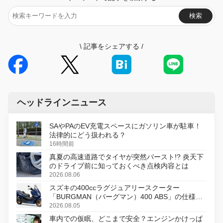
検索
\
記事をシェアする
/
ヘッドラインニュース
SAやPAのEV充電スペースにガソリン車が駐車！
法律的にどう扱われる？
16時間前
真夏の高速道路でタイヤが突然バースト!? 炎天下
のドライブ前に知っておくべき点検内容とは
2026.08.06
スズキの400ccラグジュアリースクーター
「BURGMAN（バーグマン）400 ABS」の仕様を
変更し、8月18日に発売
2026.08.05
車内での仮眠、どこまで安全？エンジンかけっぱ