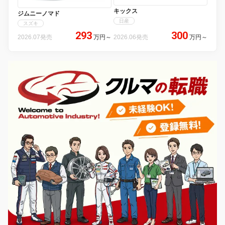
キックス
ジムニーノマド
日産
スズキ
293
300
2026.07発売
万円
～
2026.06発売
万円
～