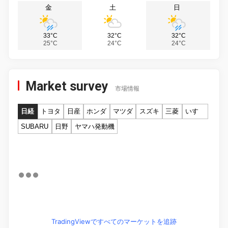
金
土
日
33°C
32°C
32°C
25°C
24°C
24°C
Market survey
市場情報
日経
トヨタ
日産
ホンダ
マツダ
スズキ
三菱
いすゞ
SUBARU
日野
ヤマハ発動機
TradingViewですべてのマーケットを追跡