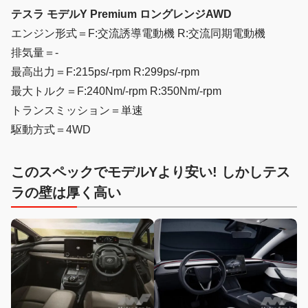
テスラ モデルY Premium ロングレンジAWD
エンジン形式＝F:交流誘導電動機 R:交流同期電動機
排気量＝-
最高出力＝F:215ps/-rpm R:299ps/-rpm
最大トルク＝F:240Nm/-rpm R:350Nm/-rpm
トランスミッション＝単速
駆動方式＝4WD
このスペックでモデルYより安い! しかしテス
ラの壁は厚く高い