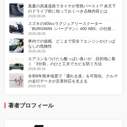
真夏の高速道路でタイヤが突然バースト!? 炎天下
のドライブ前に知っておくべき点検内容とは
2026.08.06
スズキの400ccラグジュアリースクーター
「BURGMAN（バーグマン）400 ABS」の仕様を
変更し、8月18日に発売
2026.08.05
車内での仮眠、どこまで安全？エンジンかけっぱ
なしの危険性
2026.08.05
エアコンをつけたら酸っぱい臭いが…目的地に着
く「3分前」のひと工夫でカビを防ぐ方法
2026.08.04
令和8年熊本地震で「通れる道」を可視化、クルマ
の走行データが災害対応を支える
2026.08.03
著者プロフィール