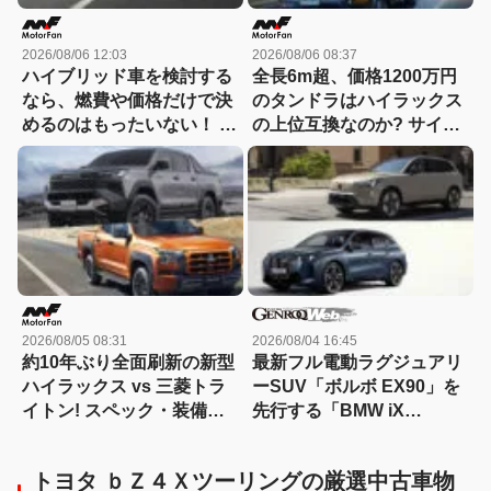
2026/08/06 12:03
2026/08/06 08:37
ハイブリッド車を検討する
全長6m超、価格1200万円
なら、燃費や価格だけで決
のタンドラはハイラックス
めるのはもったいない！ ト
の上位互換なのか? サイ
ヨタとホンダでハイブリッ
ズ・装備・走り・価格を徹
ド車の「走りの個性」が異
底比較して分かった決定的
なるのには理由があった
な違い 【新型ハイラックス
徹底比較】
2026/08/05 08:31
2026/08/04 16:45
約10年ぶり全面刷新の新型
最新フル電動ラグジュアリ
ハイラックス vs 三菱トラ
ーSUV「ボルボ EX90」を
イトン! スペック・装備・
先行する「BMW iX
価格を比較、勝った点/惜し
xDrive60」と比較
い点を徹底検証! 【新型ハ
トヨタ ｂＺ４Ｘツーリングの厳選中古車物
イラックス 徹底比較】