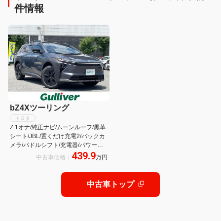
件情報
bZ4Xツーリング
トヨタ
Z 1オナ/純正ナビ/ムーンルーフ/黒革
シート/JBL/置くだけ充電2/バックカ
メラ/パドルシフト/充電器/パワーバ
439.9
ックドア/デジタルインナーミラー/ル
中古車価格：
万円
ーフレール/クルコン/ビルトイン
ETC/BSM/
中古車トップ