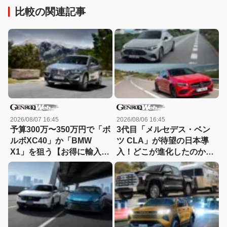
比較の関連記事
2026/08/07 16:45
2026/08/06 16:45
予算300万〜350万円で「ボ
3代目「メルセデス・ベン
ルボXC40」か「BMW
ツ CLA」が待望の日本導
X1」を狙う【お得に輸入中
入！どこが進化したのか先
古車を選ぶなら：11】
代とエンジン車同士で比較