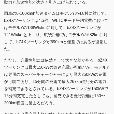
動力と加速性能が大きく引き上げられている。
両車の0-100km/h加速タイムはモデルYの4.8秒に対して、
bZ4Xツーリングは4.5秒。WLTCモード平均電費において
はモデルYの138Wh/kmに対して、bZ4Xツーリングが
121Wh/kmと上回り、航続距離ではモデルYの682kmに対
して、bZ4Xツーリングが690kmと僅差ではあるが凌駕し
た。
ただし、充電性能には依然として大きな差がある。bZ4X
ツーリングは最大150kWの急速充電が可能だが、モデルY
は専用のスーパーチャージャーにより最大250kWの充電
が可能であり、15分間の充電で最大267km走行分の電力
を補充できるとされている。bZ4Xツーリングが150kWで
15分間充電したとしても、補充できる走行距離は150〜
200km程度に留まるだろう。