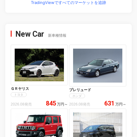
TradingViewですべてのマーケットを追跡
New Car
新車種情報
ＧＲヤリス
プレリュード
トヨタ
ホンダ
845
631
2026.08発売
万円
～
2026.08発売
万円
～