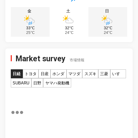
金
土
日
33°C
32°C
32°C
25°C
24°C
24°C
Market survey
市場情報
日経
トヨタ
日産
ホンダ
マツダ
スズキ
三菱
いすゞ
SUBARU
日野
ヤマハ発動機