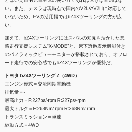
とはいえ自宅充電主体の使い方であれば大きな問題はな
い。また、テスラは現時点で国内のV2LやV2Hに対応して
いないため、EVの活用幅ではbZ4Xツーリングの方が広
い。
加えて、bZ4Xツーリングにはスバルの知見を活かした悪
路走行支援システム“X-MODE”と、床下透過表示機能付き
のパノラミックビューモニターが搭載されており、オフロ
ード走行での安心感でもbZ4Xツーリングが優勢だ。
トヨタ bZ4Xツーリング Z（4WD）
エンジン形式＝交流同期電動機
排気量＝-
最高出力＝F:227ps/-rpm R:227ps/-rpm
最大トルク＝F:268Nm/-rpm R:268Nm/-rpm
トランスミッション＝単速
駆動方式＝4WD