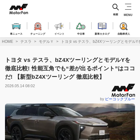
コ
ン
テ
検索
MENU
ン
ツ
へ
車ニュース
チューニング
イベント
中古車
新車カタログ
自動車求人
ス
HOME
テスラ
モデルＹ
トヨタ vs テスラ、bZ4Xツーリングとモデル
キ
ッ
プ
トヨタ vs テスラ、bZ4XツーリングとモデルYを
徹底比較! 性能互角でも“差が出るポイント”はココ
だ! 【新型bZ4Xツーリング 徹底比較】
2026.05.14 08:02
by
ピーコックブルー