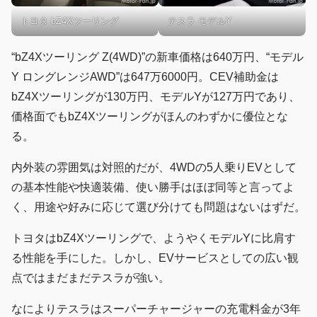
トヨタ bZ4Xツーリング
テスラ モデルY
“bZ4Xツーリング Z(4WD)”の新車価格は640万円、“モデル
Y ロングレンジAWD”は647万6000円。CEV補助金は
bZ4Xツーリングが130万円、モデルYが127万円であり、
価格面でもbZ4Xツーリングがほんのわずかに優位とな
る。
内外装の雰囲気は対照的だが、4WDの5人乗りEVとして
の基本性能や快適装備、使い勝手はほぼ同等と言ってよ
く、用途や好みに応じて選び分けても問題はないはずだ。
トヨタはbZ4Xツーリングで、ようやくモデルYに比肩す
る性能を手にした。しかし、EVサービスとしての広い観
点ではまだまだテスラが強い。
なによりテスラはスーパーチャージャーの充電料金が3年