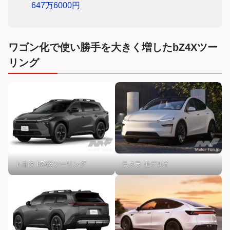
647万6000円
ワゴン化で使い勝手を大きく増したbZ4Xツー
リング
トヨタ bZ4Xツーリング
テスラ モデルY