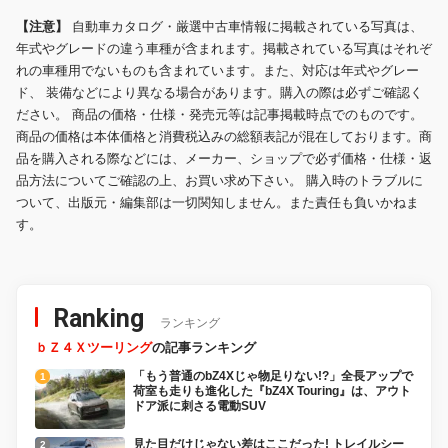
【注意】
自動車カタログ・厳選中古車情報に掲載されている写真は、
年式やグレードの違う車種が含まれます。掲載されている写真はそれぞ
れの車種用でないものも含まれています。また、対応は年式やグレー
ド、 装備などにより異なる場合があります。購入の際は必ずご確認く
ださい。 商品の価格・仕様・発売元等は記事掲載時点でのものです。
商品の価格は本体価格と消費税込みの総額表記が混在しております。商
品を購入される際などには、メーカー、ショップで必ず価格・仕様・返
品方法についてご確認の上、お買い求め下さい。 購入時のトラブルに
ついて、出版元・編集部は一切関知しません。また責任も負いかねま
す。
Ranking
ランキング
ｂＺ４Ｘツーリング
の記事ランキング
「もう普通のbZ4Xじゃ物足りない!?」全長アップで
荷室も走りも進化した『bZ4X Touring』は、アウト
ドア派に刺さる電動SUV
見た目だけじゃない差はここだった! トレイルシー