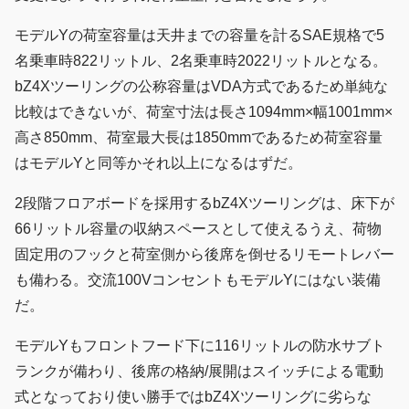
モデルYの荷室容量は天井までの容量を計るSAE規格で5
名乗車時822リットル、2名乗車時2022リットルとなる。
bZ4Xツーリングの公称容量はVDA方式であるため単純な
比較はできないが、荷室寸法は長さ1094mm×幅1001mm×
高さ850mm、荷室最大長は1850mmであるため荷室容量
はモデルYと同等かそれ以上になるはずだ。
2段階フロアボードを採用するbZ4Xツーリングは、床下が
66リットル容量の収納スペースとして使えるうえ、荷物
固定用のフックと荷室側から後席を倒せるリモートレバー
も備わる。交流100VコンセントもモデルYにはない装備
だ。
モデルYもフロントフード下に116リットルの防水サブト
ランクが備わり、後席の格納/展開はスイッチによる電動
式となっており使い勝手ではbZ4Xツーリングに劣らな