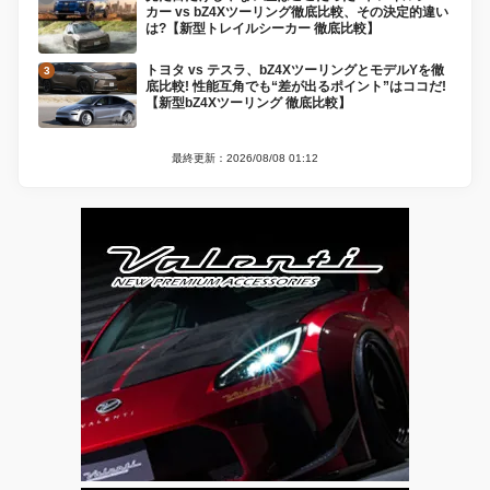
カー vs bZ4Xツーリング徹底比較、その決定的違い
は?【新型トレイルシーカー 徹底比較】
トヨタ vs テスラ、bZ4XツーリングとモデルYを徹
底比較! 性能互角でも“差が出るポイント”はココだ!
【新型bZ4Xツーリング 徹底比較】
最終更新：2026/08/08 01:12