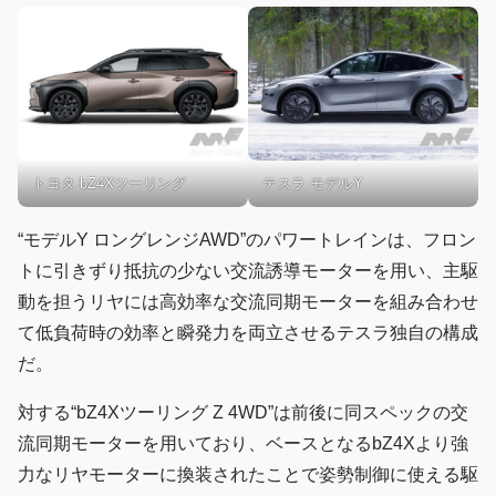
トヨタ bZ4Xツーリング
テスラ モデルY
“モデルY ロングレンジAWD”のパワートレインは、フロン
トに引きずり抵抗の少ない交流誘導モーターを用い、主駆
動を担うリヤには高効率な交流同期モーターを組み合わせ
て低負荷時の効率と瞬発力を両立させるテスラ独自の構成
だ。
対する“bZ4Xツーリング Z 4WD”は前後に同スペックの交
流同期モーターを用いており、ベースとなるbZ4Xより強
力なリヤモーターに換装されたことで姿勢制御に使える駆