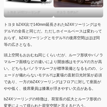
トヨタ bZ4Xツーリング
テスラ モデルY
トヨタ bZ4X比で140mm延長されたbZ4Xツーリングはモ
デルYの全長と同じだ。ただしホイールベースは変わって
おらず、bZ4XツーリングとモデルYの後席空間はほぼ同
等の広さとなる。
頭上空間もおおむね同じくらいだが、ルーフ形状やパノラ
マルーフ面積などの違いにより開放感はモデルYの方が高
い。どちらもパノラマルーフが標準装備となるものの、シ
ェードが備わらないモデルYは夏場の直射日光対策が必須
であり、一方のbZ4Xツーリングはフロアに対して座面が
やや低く、後席乗員は膝裏が浮きやすい欠点がある。
bZ4Xツーリングの特徴は、荷室長の拡大とルーフ形状の
変更によって得られた荷室空間と言えるだろう。