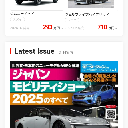
ジムニーノマド
ヴェルファイアハイブリッド
スズキ
トヨタ
293
710
2026.07発売
万円
～
2026.06発売
万円
～
Latest Issue
新刊案内