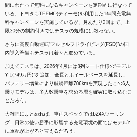
間にわたって無料になるキャンペーンを定期的に行なって
いる。トヨタもTEEMO(ティーモ)を利用した1年間充電無
料キャンペーンを実施しているが、月あたり2回まで、上
限30分の制約付きではテスラの規模には敵わない。
さらに高度自動運転“フルセルフドライビング(FSD)”の国
内導入準備もテスラは着々と進めている。
加えてテスラは、2026年4月には3列シート仕様の“モデル
Y L(749万円)”を追加。全長とホイールベースを延長し、
バッテリー増量により航続距離788kmを実現したこの6人
乗りモデルは、多人数乗車を求める層を確実に取り込むこ
とだろう。
大雑把にまとめれば、車両スペックではbZ4Xツーリン
グ、日常の使い勝手に影響する充電環境の面ではモデルY
に軍配が上がると言えるだろう。