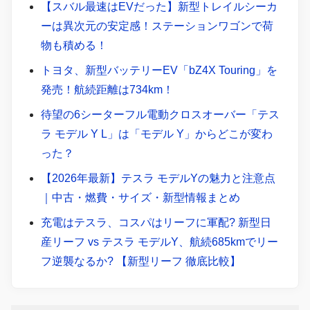
【スバル最速はEVだった】新型トレイルシーカ
ーは異次元の安定感！ステーションワゴンで荷
物も積める！
トヨタ、新型バッテリーEV「bZ4X Touring」を
発売！航続距離は734km！
待望の6シーターフル電動クロスオーバー「テス
ラ モデル Y L」は「モデル Y」からどこが変わ
った？
【2026年最新】テスラ モデルYの魅力と注意点
｜中古・燃費・サイズ・新型情報まとめ
充電はテスラ、コスパはリーフに軍配? 新型日
産リーフ vs テスラ モデルY、航続685kmでリー
フ逆襲なるか? 【新型リーフ 徹底比較】