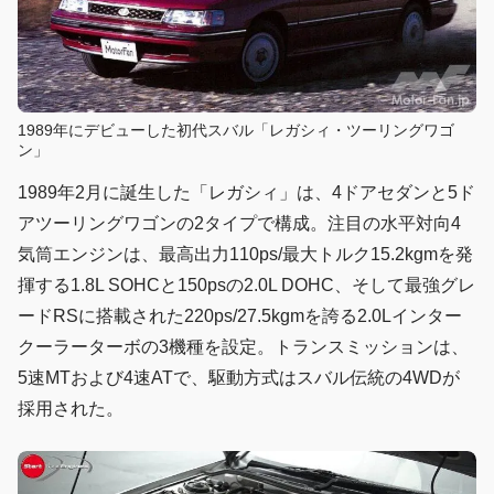
1989年にデビューした初代スバル「レガシィ・ツーリングワゴ
ン」
1989年2月に誕生した「レガシィ」は、4ドアセダンと5ド
アツーリングワゴンの2タイプで構成。注目の水平対向4
気筒エンジンは、最高出力110ps/最大トルク15.2kgmを発
揮する1.8L SOHCと150psの2.0L DOHC、そして最強グレ
ードRSに搭載された220ps/27.5kgmを誇る2.0Lインター
クーラーターボの3機種を設定。トランスミッションは、
5速MTおよび4速ATで、駆動方式はスバル伝統の4WDが
採用された。