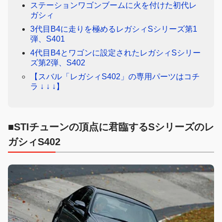
ステーションワゴンブームに火を付けた初代レ
ガシィ
3代目B4に走りを極めるレガシィSシリーズ第1
弾、S401
4代目B4とワゴンに設定されたレガシィSシリー
ズ第2弾、S402
【スバル「レガシィS402」の専用パーツはコチ
ラ ↓ ↓ ↓】
■STIチューンの頂点に君臨するSシリーズのレ
ガシィS402