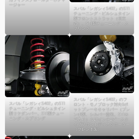
ージャー
スバル「レガシィS402」のSTI
チューニング・ビルシュタイン
製フロントストラット（倒立
式）、STI製チューニング・ス
プリング
スバル「レガシィS402」のフ
スバル「レガシィS402」のSTI
ロント・モノブロック対向6ポ
チューニング・ビルシュタイン
ットブレーキキャリパー（ブレ
製リヤダンパー、STI製チュー
ンボ製、シルバー塗装、STIロ
ニング・スプリング
ゴ入り）＆18インチ2ピースタ
イプフロントディスクローター
（ブレンボ製）