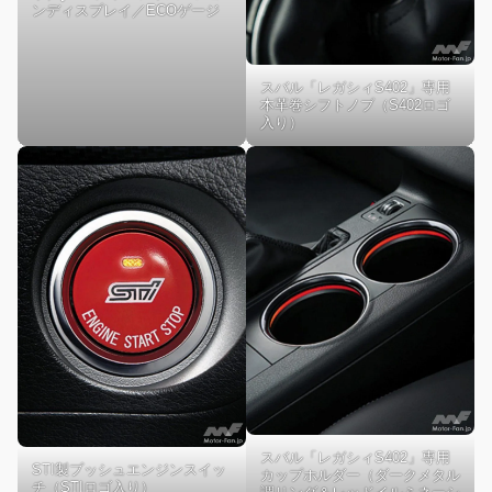
ンディスプレイ／ECOゲージ
スバル「レガシィS402」専用
本革巻シフトノブ（S402ロゴ
入り）
スバル「レガシィS402」専用
STI製プッシュエンジンスイッ
カップホルダー（ダークメタル
チ（STIロゴ入り）