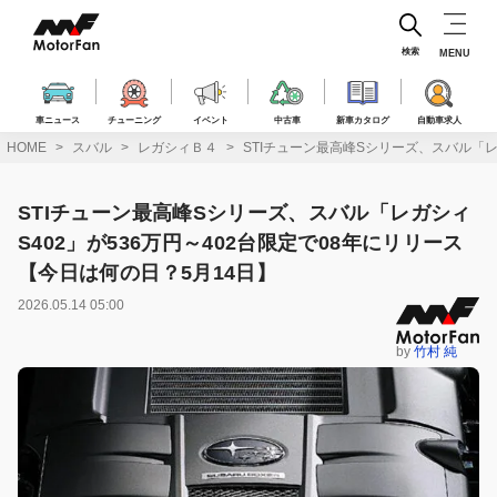
コ
ン
テ
検索
MENU
ン
ツ
へ
車ニュース
チューニング
イベント
中古車
新車カタログ
自動車求人
ス
HOME
スバル
レガシィＢ４
STIチューン最高峰Sシリーズ、スバル「レガ
キ
ッ
プ
STIチューン最高峰Sシリーズ、スバル「レガシィ
S402」が536万円～402台限定で08年にリリース
【今日は何の日？5月14日】
2026.05.14 05:00
by
竹村 純