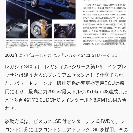
2002年にデビューしたスバル「レガシィS401 STIバージョン」
レガシィS401は、レガシィのSシリーズ第1弾、インプレ
ッサとは違う大人のプレミアムセダンとして仕立てられ
た。パワートレーンは、吸排気系の変更や専用ECUの採
用により、最高出力293ps/最大トルク35.0kgmを達成した
水平対向4気筒2.0L DOHCツインターボと6速MTの組み合
わせ。
駆動方式は、ビスカスLSD付センターデフ式4WDで、フ
ロント部分にはフロントシェアトラックLSDを採用。その