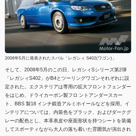
2008年5月に発表されたスバル「レガシィ S402(ワゴン)」
そして、2008年5月のこの日、レガシィSシリーズ第2弾
「レガシィS402」がB4とツーリングワゴンそれぞれに設
定された。エクステリアは専用の拡大フロントフェンダー
をはじめ、ドライカーボン製フロ ントアンダースカー
ト、BBS 製18 インチ鍛造アルミホイールなどを採用。イ
ンテリアについては、内装色をブラック、およびダークグ
レーの配色とし、本革表皮や座面形状を持つシートを装備
してスポーティながら大人の落ち着いた雰囲気が演出され