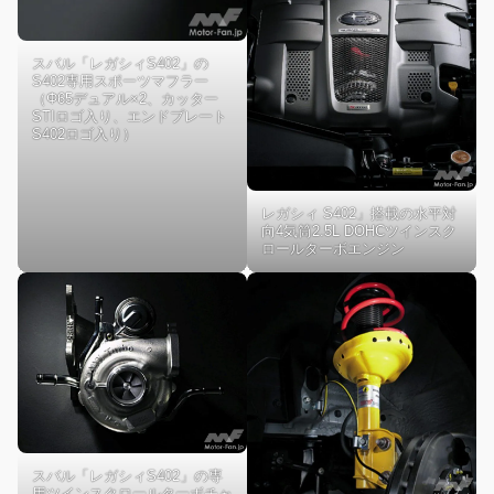
スバル「レガシィS402」の
S402専用スポーツマフラー
（Φ65デュアル×2、カッター
STIロゴ入り、エンドプレート
S402ロゴ入り）
レガシィ S402」搭載の水平対
向4気筒2.5L DOHCツインスク
ロールターボエンジン
スバル「レガシィS402」の専
用ツインスクロールターボチャ