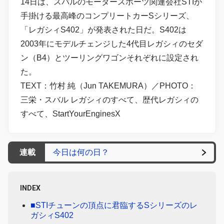
14日は、スバルのモータースポーツ関連会社STIが
手掛ける最高峰のコンプリートカーSシリーズ、
「レガシィS402」が発表された日だ。S402は
2003年にモデルチェンジした4代目レガシィのセダ
ン（B4）とツーリングワゴンそれぞれに設定され
た。
TEXT：竹村 純（Jun TAKEMURA）／PHOTO：
三栄・スバル レガシィのすべて、歴代レガシィの
すべて、StartYourEnginesX
連載
今日は何の日？
INDEX
■STIチューンの頂点に君臨するSシリーズのレ
ガシィS402