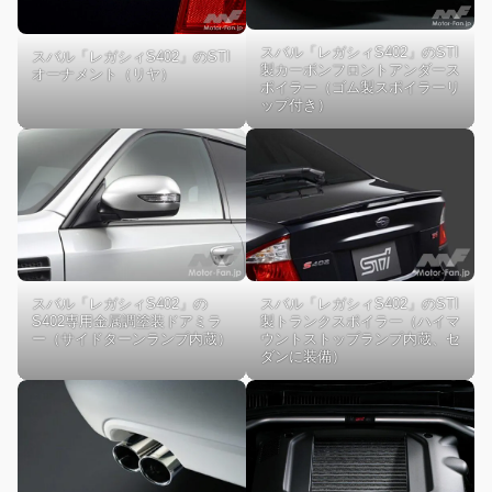
スバル「レガシィS402」のSTI
スバル「レガシィS402」のSTI
製カーボンフロントアンダース
オーナメント（リヤ）
ポイラー（ゴム製スポイラーリ
ップ付き）
スバル「レガシィS402」の
スバル「レガシィS402」のSTI
S402専用金属調塗装ドアミラ
製トランクスポイラー（ハイマ
ー（サイドターンランプ内蔵）
ウントストップランプ内蔵、セ
ダンに装備）