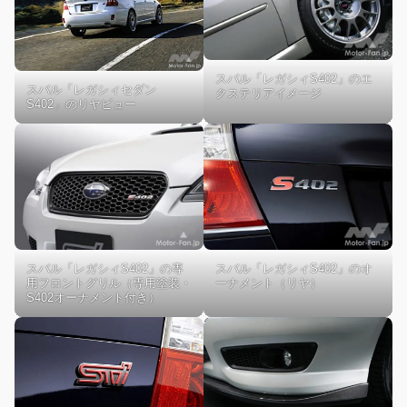
スバル「レガシィS402」のエ
スバル「レガシィセダン
クステリアイメージ
S402」のリヤビュー
スバル「レガシィS402」の専
スバル「レガシィS402」のオ
用フロントグリル（専用塗装・
ーナメント（リヤ）
S402オーナメント付き）