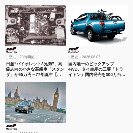
歴史
23時間前
歴史
2026.08.07
日産“バイオレット3兄弟”、高
国内唯一のピックアップ
級志向の小さな高級車「スタン
4WD、タイ生産の三菱「トラ
ザ」が95万円～77年誕生【今
イトン」国内発売を300万台限
日は何の日？8月8日】
定/294万円で06年に先行予約ス
タート！【今日は何の日？8月7
日】