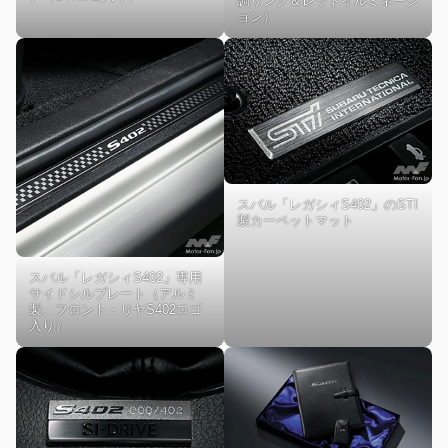
調リング＆レッドイルミネーシ
ョン）
スバル「レガシィS402」のSTI
製カーペットマット
スバル「レガシィS402」専用
サイドシルプレート（アルミ
製、フロント・リヤS402ロゴ
入り）