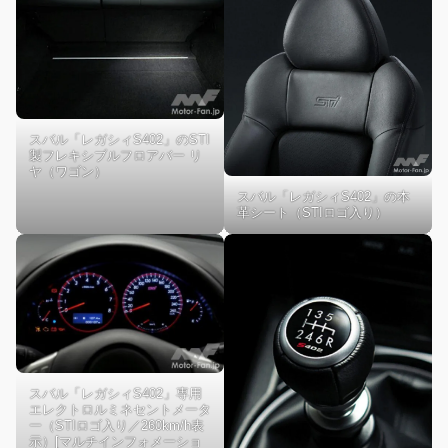
スバル「レガシィS402」のSTI
製フレキシブルフロアバー リ
ヤ（ワゴン）
スバル「レガシィS402」の本
革シート（STIロゴ入り）
スバル「レガシィS402」専用
エレクトロルミネセントメータ
ー（STIロゴ入り／260km/h表
示）[マルチインフォメーショ