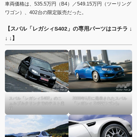
車両価格は、535.5万円（B4）／549.15万円（ツーリング
ワゴン）、402台の限定販売だった。
【スバル「レガシィS402」の専用パーツはコチラ ↓
↓ ↓】
スバル「レガシィS402」のニ
2008年5月に発表されたスバル
ュルブルクリンクでのテスト走
「レガシィ S402(ワゴン)」
行