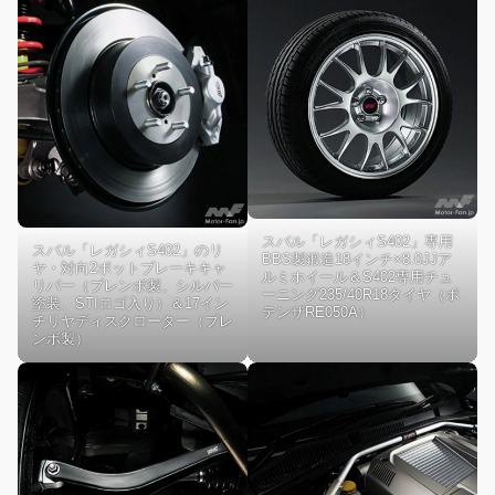
スバル「レガシィS402」専用
スバル「レガシィS402」のリ
BBS製鍛造18インチ×8.0JJア
ヤ・対向2ポットブレーキキャ
ルミホイール＆S402専用チュ
リパー（ブレンボ製、シルバー
ーニング235/40R18タイヤ（ポ
塗装、STIロゴ入り）＆17イン
テンザRE050A）
チリヤディスクローター（ブレ
ンボ製）