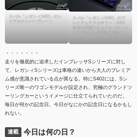
スバル「レガシィS402」のシ
スバル「レガシィS402」のプ
リアルナンバープレート
レミアムアクセサリー：S402
専用本革製アクセスキーケース
＆S402専用本革製車検証ケー
ス
・・・・・・・
走りを徹底的に追求したインプレッサSシリーズに対し
て、レガシィSシリーズは車格の違いから大人のプレミア
ム感が意識されている点が異なる。特にS402には、Sシ
リーズ唯一のワゴンモデルが設定され、究極のグランドツ
ーリングカーというイメージに仕立てられていたのだ。
毎日が何かの記念日。今日がなにかの記念日になるかもし
れない。
今日は何の日？
連載