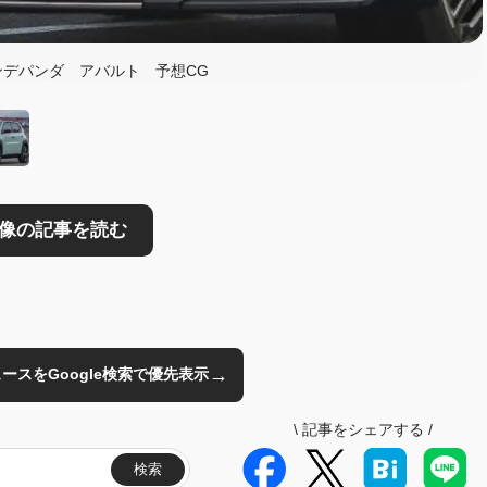
読む
デパンダ アバルト 予想CG
→
のニュースをGoogle検索で優先表示
\
記事をシェアする
/
検索