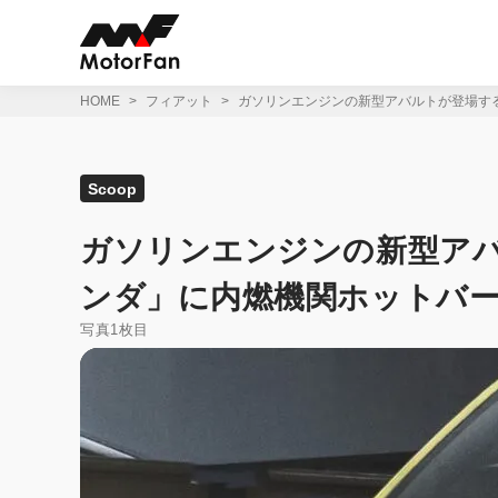
コ
ン
テ
ン
ツ
HOME
フィアット
ガソリンエンジンの新型アバルトが登場する
へ
ス
キ
ッ
Scoop
プ
ガソリンエンジンの新型アバ
ンダ」に内燃機関ホットバ
写真1枚目