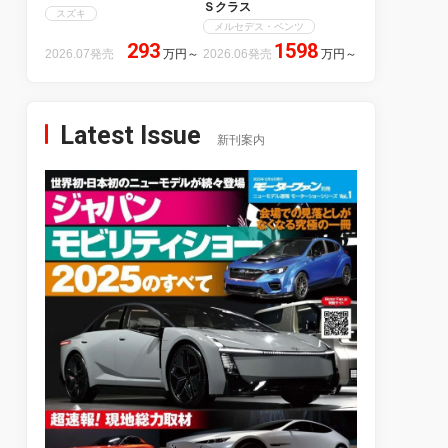
Ｓクラス
スズキ
メルセデス・ベンツ
293
1598
2026.07発売
万円
～
2026.06発売
万円
～
Latest Issue
新刊案内