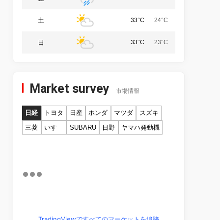
土
33°C
24°C
日
33°C
23°C
Market survey
市場情報
日経
トヨタ
日産
ホンダ
マツダ
スズキ
三菱
いすゞ
SUBARU
日野
ヤマハ発動機
TradingViewですべてのマーケットを追跡