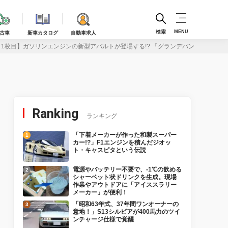
検索
MENU
古車
新車カタログ
自動車求人
・1枚目】ガソリンエンジンの新型アバルトが登場する!? 「グランデパンダ」に内
Ranking
ランキング
「下着メーカーが作った和製スーパー
カー!?」F1エンジンを積んだジオッ
ト・キャスピタという伝説
電源やバッテリー不要で、-1℃の飲める
シャーベット状ドリンクを生成。現場
作業やアウトドアに「アイススラリー
メーカー」が便利！
「昭和63年式、37年間ワンオーナーの
意地！」S13シルビアが400馬力のツイ
ンチャージ仕様で覚醒