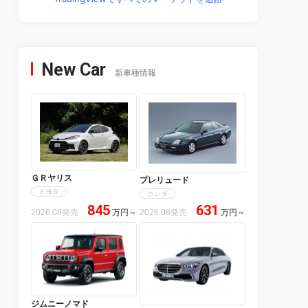
New Car
新車種情報
ＧＲヤリス
プレリュード
トヨタ
ホンダ
845
631
2026.08発売
万円
～
2026.08発売
万円
～
ジムニーノマド