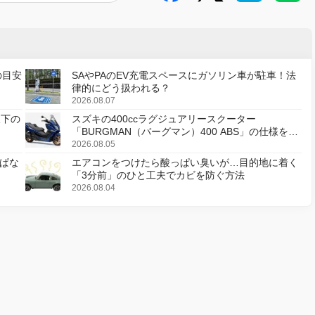
の目安
SAやPAのEV充電スペースにガソリン車が駐車！法
律的にどう扱われる？
2026.08.07
天下の
スズキの400ccラグジュアリースクーター
「BURGMAN（バーグマン）400 ABS」の仕様を変
更し、8月18日に発売
2026.08.05
ぱな
エアコンをつけたら酸っぱい臭いが…目的地に着く
「3分前」のひと工夫でカビを防ぐ方法
2026.08.04