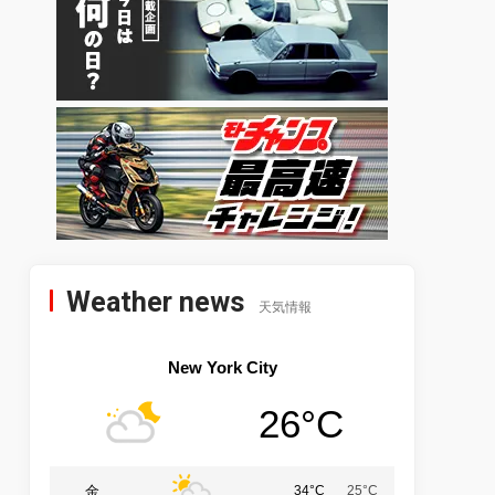
Weather news
天気情報
New York City
26°C
金
34°C
25°C