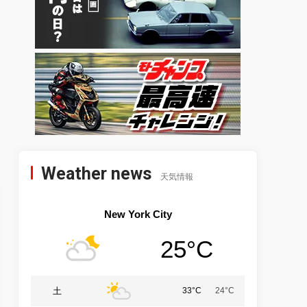
Weather news
天気情報
New York City
25°C
土
33°C
24°C