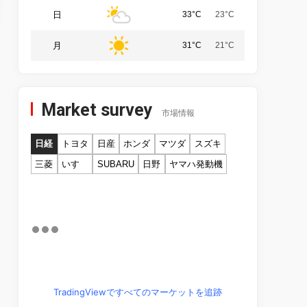
日
33°C
23°C
月
31°C
21°C
Market survey
市場情報
日経
トヨタ
日産
ホンダ
マツダ
スズキ
三菱
いすゞ
SUBARU
日野
ヤマハ発動機
TradingViewですべてのマーケットを追跡