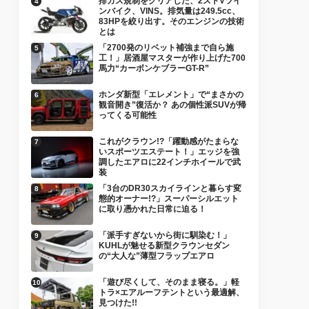
排ガス規制をクリアした、2ストVツイ
ンバイク、VINS。排気量は249.5cc、
83HPを絞り出す。そのエンジンの技術
とは
「2700発のリベット補強まで自ら施
工！」居酒屋マスターが作り上げた700
馬力“カーボンケブラーGT-R”
ホンダ新型「エレメント」で“まさかの
観音開き”復活か？ あの個性派SUVが帰
ってくる可能性
これがクラウン!?「躍動感がたまらな
いスポーツエステート！」エッジを強
調したエアロに22インチホイールで武
装
「3台のDR30スカイラインと暮らす変
態的オーナー!?」スーパーシルエット
に取り憑かれた日常に迫る！
「派手すぎないから街に馴染む！」
KUHLが魅せる新型クラウンセダン
の“大人な”薄型フラップエアロ
「遊び尽くして、そのまま寝る。」軽
トラ×エアルーフテントという最適解、
見つけた!!