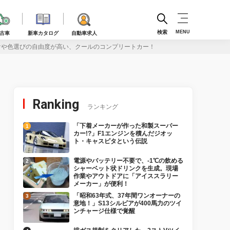
検索
MENU
古車
新車カタログ
自動車求人
けや色選びの自由度が高い、クールのコンプリートカー！
Ranking
ランキング
「下着メーカーが作った和製スーパー
カー!?」F1エンジンを積んだジオッ
ト・キャスピタという伝説
電源やバッテリー不要で、-1℃の飲める
シャーベット状ドリンクを生成。現場
作業やアウトドアに「アイススラリー
メーカー」が便利！
「昭和63年式、37年間ワンオーナーの
意地！」S13シルビアが400馬力のツイ
ンチャージ仕様で覚醒