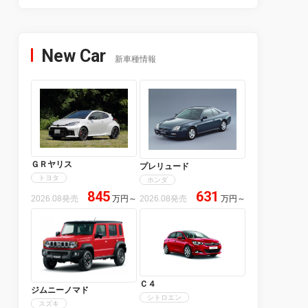
New Car
新車種情報
ＧＲヤリス
プレリュード
トヨタ
ホンダ
845
631
2026.08発売
万円
～
2026.08発売
万円
～
Ｃ４
ジムニーノマド
シトロエン
スズキ