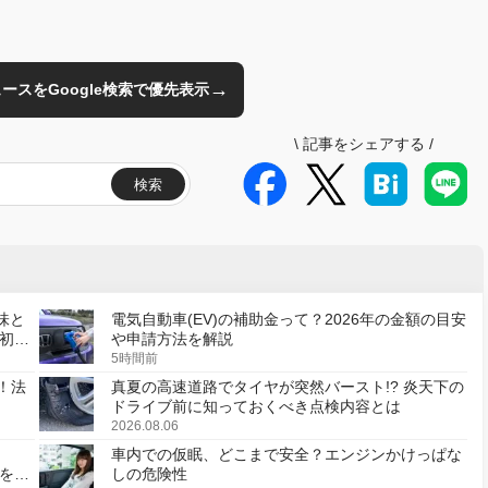
→
のニュースをGoogle検索で優先表示
\
記事をシェアする
/
検索
味と
電気自動車(EV)の補助金って？2026年の金額の目安
初の
や申請方法を解説
5時間前
！法
真夏の高速道路でタイヤが突然バースト!? 炎天下の
ドライブ前に知っておくべき点検内容とは
2026.08.06
車内での仮眠、どこまで安全？エンジンかけっぱな
様を変
しの危険性