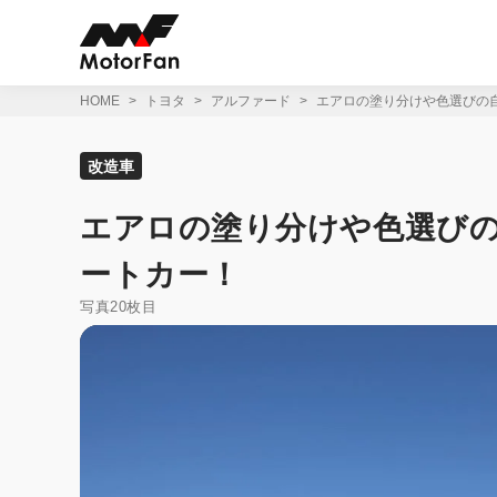
コ
ン
テ
ン
ツ
HOME
トヨタ
アルファード
エアロの塗り分けや色選びの
へ
ス
キ
改造車
ッ
プ
エアロの塗り分けや色選び
ートカー！
写真20枚目