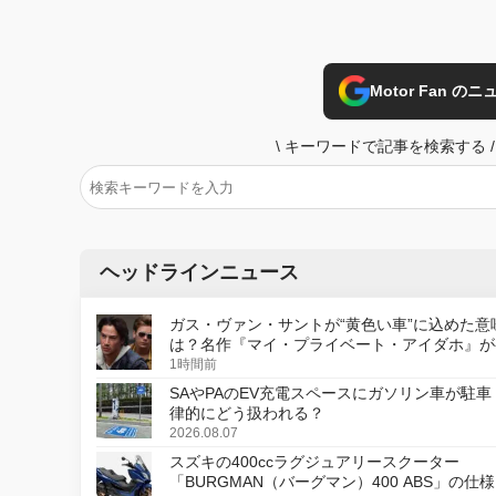
Motor Fan 
\
キーワードで記事を検索する
/
ヘッドラインニュース
ガス・ヴァン・サントが“黄色い車”に込めた意
は？名作『マイ・プライベート・アイダホ』が
デジタルリマスター版で復活
1時間前
SAやPAのEV充電スペースにガソリン車が駐車
律的にどう扱われる？
2026.08.07
スズキの400ccラグジュアリースクーター
「BURGMAN（バーグマン）400 ABS」の仕