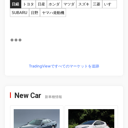
日経
トヨタ
日産
ホンダ
マツダ
スズキ
三菱
いすゞ
SUBARU
日野
ヤマハ発動機
TradingViewですべてのマーケットを追跡
New Car
新車種情報