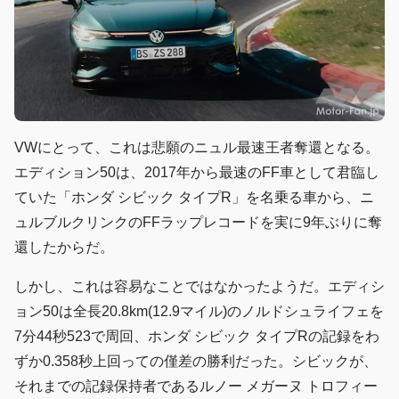
VWにとって、これは悲願のニュル最速王者奪還となる。
エディション50は、2017年から最速のFF車として君臨し
ていた「ホンダ シビック タイプR」を名乗る車から、ニ
ュルブルクリンクのFFラップレコードを実に9年ぶりに奪
還したからだ。
しかし、これは容易なことではなかったようだ。エディシ
ョン50は全長20.8km(12.9マイル)のノルドシュライフェを
7分44秒523で周回、ホンダ シビック タイプRの記録をわ
ずか0.358秒上回っての僅差の勝利だった。シビックが、
それまでの記録保持者であるルノー メガーヌ トロフィー