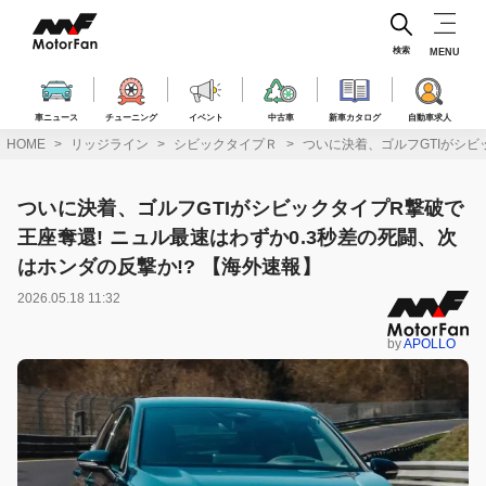
コ
ン
テ
検索
MENU
ン
ツ
へ
車ニュース
チューニング
イベント
中古車
新車カタログ
自動車求人
ス
HOME
リッジライン
シビックタイプＲ
ついに決着、ゴルフGTIがシビ
キ
ッ
プ
ついに決着、ゴルフGTIがシビックタイプR撃破で
王座奪還! ニュル最速はわずか0.3秒差の死闘、次
はホンダの反撃か!? 【海外速報】
2026.05.18 11:32
by
APOLLO