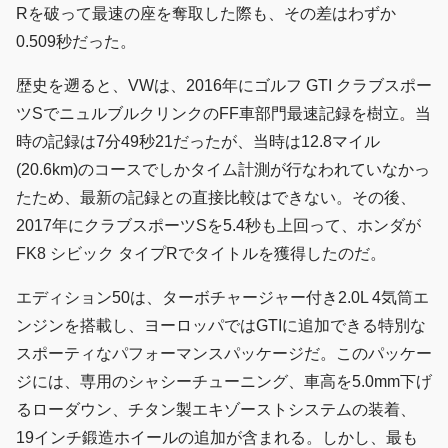
Rを破って最速の座を奪取した際も、その差はわずか
0.509秒だった。
歴史を遡ると、VWは、2016年にゴルフ GTI クラブスポー
ツSでニュルブルクリンクのFF車部門最速記録を樹立。当
時の記録は7分49秒21だったが、当時は12.8マイル
(20.6km)のコースでしかタイム計測が行なわれていなかっ
たため、最新の記録との直接比較はできない。その後、
2017年にクラブスポーツSを5.4秒も上回って、ホンダが
FK8 シビック タイプRでタイトルを獲得したのだ。
エディション50は、ターボチャージャー付き2.0L 4気筒エ
ンジンを搭載し、ヨーロッパではGTIに追加できる特別な
スポーティなパフォーマンスパッケージだ。このパッケー
ジには、専用のシャシーチューニング、車高を5.0mm下げ
るローダウン、チタン製エキゾーストシステムの装着、
19インチ鍛造ホイールの追加が含まれる。しかし、最も