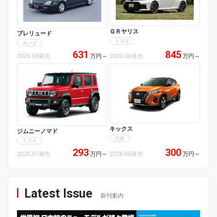
ＧＲヤリス
プレリュード
トヨタ
ホンダ
631
845
2026.08発売
万円
～
2026.08発売
万円
～
キックス
ジムニーノマド
日産
スズキ
293
300
2026.07発売
万円
～
2026.06発売
万円
～
Latest Issue
新刊案内