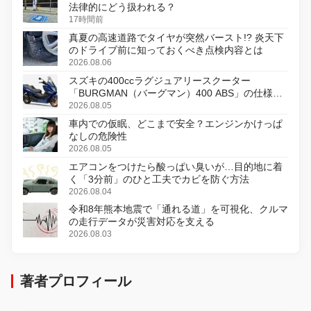
法律的にどう扱われる？
17時間前
真夏の高速道路でタイヤが突然バースト!? 炎天下
のドライブ前に知っておくべき点検内容とは
2026.08.06
スズキの400ccラグジュアリースクーター
「BURGMAN（バーグマン）400 ABS」の仕様を
変更し、8月18日に発売
2026.08.05
車内での仮眠、どこまで安全？エンジンかけっぱ
なしの危険性
2026.08.05
エアコンをつけたら酸っぱい臭いが…目的地に着
く「3分前」のひと工夫でカビを防ぐ方法
2026.08.04
令和8年熊本地震で「通れる道」を可視化、クルマ
の走行データが災害対応を支える
2026.08.03
著者プロフィール