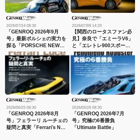
2026/07/24 08:30
2026/07/09 14:20
「GENROQ 2026年9月
【関西のロータスファン必
号」最新ポルシェの実力を
見】奈良で「エミーラV6」
探る「PORSCHE NEW
と「エレトレ900スポー
ERA」
ツ」の特別試乗会を開催
2026/06/25 08:30
2026/05/26 08:30
「GENROQ 2026年8月
「GENROQ 2026年7月
号」フェラーリ ルーチェの
号」究極の6番勝負
疑問と真実「Ferrari’s Next
「Ultimate Battle」
Chapter」