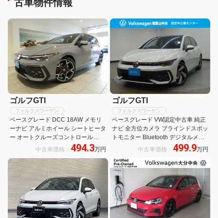
古車物件情報
ゴルフGTI
ゴルフGTI
フォルクスワーゲン
フォルクスワーゲン
ベースグレード DCC 18AW メモリ
ベースグレード VW認定中古車 純正
ーナビ アルミホイール シートヒータ
ナビ 全方位カメラ ブラインドスポッ
ー オートクルーズコントロール
トモニター Bluetooth デジタルメー
494.3
499.9
ETC2.0 スマートキー 盗難防止シス
ター LEDヘッドライト ETC2.0 クル
中古車価格：
万円
中古車価格：
万円
テム 横滑り防止装置 記録簿 禁煙車
ーズコントロール スペアキー 純正ア
ワンオーナー エアバッグ
ルミホイール