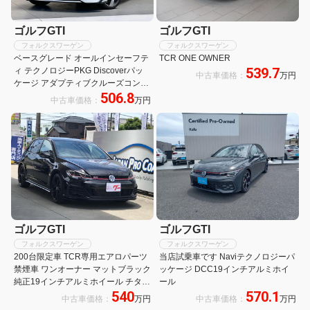
ゴルフGTI
ゴルフGTI
フォルクスワーゲン
フォルクスワーゲン
ベースグレード オールインセーフテ
TCR ONE OWNER
539.7
ィ テクノロジーPKG Discoverパッ
中古車価格：
万円
ケージ アダプティブクルーズコント
506.8
ロール レーンキープアシスト レーン
中古車価格：
万円
チェンジアシスト プリクラッシュブ
レーキ 専用スポーツサスペンション
ゴルフGTI
ゴルフGTI
フォルクスワーゲン
フォルクスワーゲン
200台限定車 TCR専用エアロパーツ
当店試乗車です Naviテクノロジーパ
禁煙車 ワンオーナー マットブラック
ッケージ DCC19インチアルミホイ
純正19インチアルミホイール チタン
ール
540
570.1
マフラー ナビTV バックカメラ
中古車価格：
万円
中古車価格：
万円