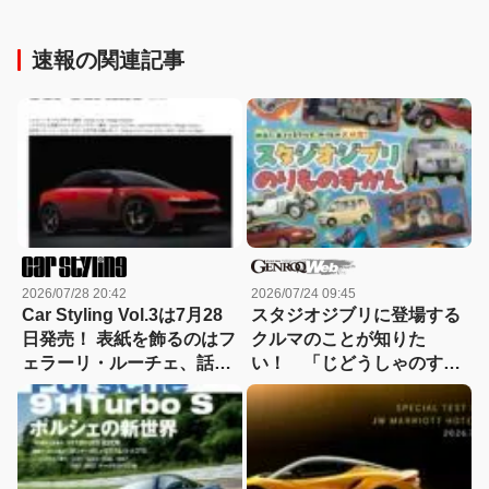
速報の関連記事
2026/07/28 20:42
2026/07/24 09:45
Car Styling Vol.3は7月28
スタジオジブリに登場する
日発売！ 表紙を飾るのはフ
クルマのことが知りた
ェラーリ・ルーチェ、話題
い！ 「じどうしゃのすべ
のBYD RACCOのデザイン
て 」Vol.10発売！
解説もいち早く掲載