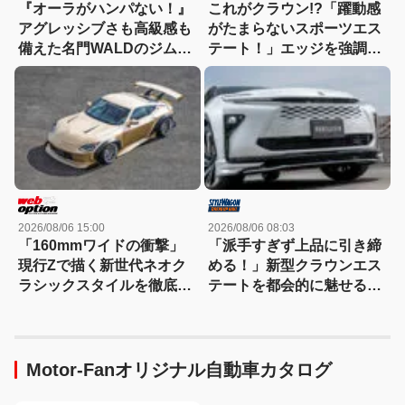
『オーラがハンパない！』
これがクラウン!?「躍動感
アグレッシブさも高級感も
がたまらないスポーツエス
備えた名門WALDのジムニ
テート！」エッジを強調し
ーノマド用ボディキット
たエアロに22インチホイー
ルで武装
2026/08/06 15:00
2026/08/06 08:03
「160mmワイドの衝撃」
「派手すぎず上品に引き締
現行Zで描く新世代ネオク
める！」新型クラウンエス
ラシックスタイルを徹底解
テートを都会的に魅せる、
剖！
モデリスタのディーラーで
買える流麗スタイル
Motor-Fanオリジナル自動車カタログ