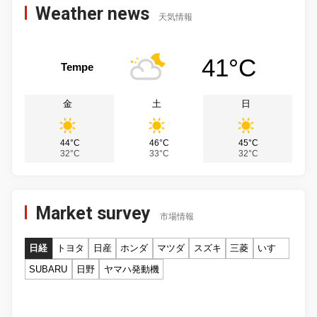
Weather news
天気情報
41°C
Tempe
金
土
日
44°C
46°C
45°C
32°C
33°C
32°C
Market survey
市場情報
日経
トヨタ
日産
ホンダ
マツダ
スズキ
三菱
いすゞ
SUBARU
日野
ヤマハ発動機