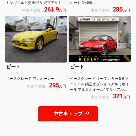
ミングベルト交換済み 純正アルミホ
シート 禁煙車
261.9
285
イール 純正OPラック
中古車価格：
万円
中古車価格：
万円
ビート
ビート
ホンダ
ホンダ
ベースグレード ワンオーナー!
ベースグレード オープンカー 5速マ
295
ニュアル 純正オプションアルミホイ
中古車価格：
万円
ール アルミホイール4本リペア済み
321
スカイサウンドスピーカー付き エア
中古車価格：
万円
インテーク・ドアノブ再塗装
MTRECサイドシルプレート
中古車トップ