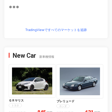
TradingViewですべてのマーケットを追跡
New Car
新車種情報
ＧＲヤリス
プレリュード
トヨタ
ホンダ