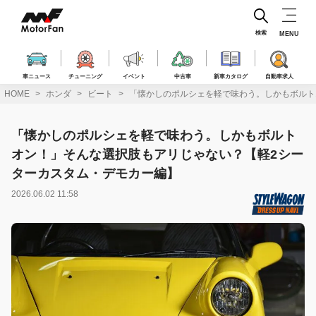
コ
ン
テ
検索
MENU
ン
ツ
へ
車ニュース
チューニング
イベント
中古車
新車カタログ
自動車求人
ス
HOME
ホンダ
ビート
「懐かしのポルシェを軽で味わう。しかもボルト
キ
ッ
プ
「懐かしのポルシェを軽で味わう。しかもボルト
オン！」そんな選択肢もアリじゃない？【軽2シー
ターカスタム・デモカー編】
2026.06.02 11:58