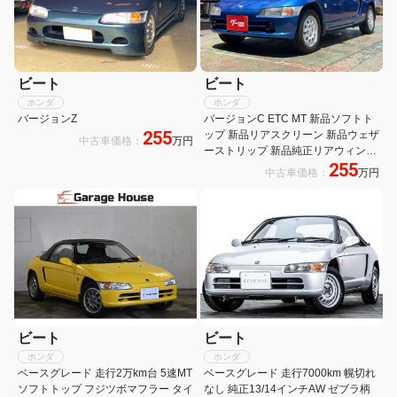
ビート
ビート
ホンダ
ホンダ
バージョンZ
バージョンC ETC MT 新品ソフトト
255
ップ 新品リアスクリーン 新品ウェザ
中古車価格：
万円
ーストリップ 新品純正リアウィンド
255
ウ
中古車価格：
万円
ビート
ビート
ホンダ
ホンダ
ベースグレード 走行2万km台 5速MT
ベースグレード 走行7000km 幌切れ
ソフトトップ フジツボマフラー タイ
なし 純正13/14インチAW ゼブラ柄