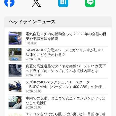
ヘッドラインニュース
電気自動車(EV)の補助金って？2026年の金額の目
安や申請方法を解説
3時間前
SAやPAのEV充電スペースにガソリン車が駐車！
法律的にどう扱われる？
2026.08.07
真夏の高速道路でタイヤが突然バースト!? 炎天下
のドライブ前に知っておくべき点検内容とは
2026.08.06
スズキの400ccラグジュアリースクーター
「BURGMAN（バーグマン）400 ABS」の仕様を
変更し、8月18日に発売
2026.08.05
車内での仮眠、どこまで安全？エンジンかけっぱ
なしの危険性
2026.08.05
エアコンをつけたら酸っぱい臭いが…目的地に着