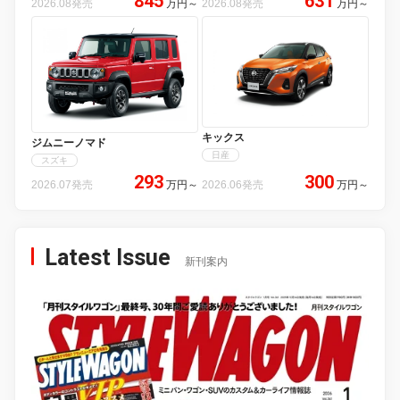
845
631
2026.08発売
万円
～
2026.08発売
万円
～
キックス
ジムニーノマド
日産
スズキ
293
300
2026.07発売
万円
～
2026.06発売
万円
～
Latest Issue
新刊案内