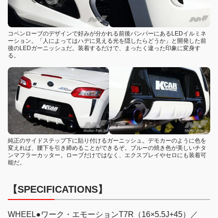
コペンローブのデザインで好みが分かれる前後バンパーにあるLEDイルミネ
ーション。「人によってはハデに見える光を隠したらどうか」と開発した前
後のLEDガーニッシュだ。装着するだけで、まったく違った印象に変身す
る。
純正のサイドステップ下に貼り付けるガーニッシュ。デモカーのように色を
変えれば、腰下を引き締めることができるぞ。ブルーの焼き色が美しいチタ
ンマフラーカッター。ローブだけではなく、エクスプレイやセロにも装着可
能だ。
【SPECIFICATIONS】
WHEEL●ワーク・エモーションT7R（16×5.5J+45）／