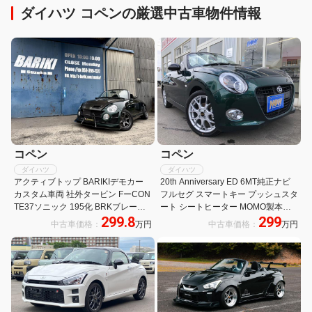
ダイハツ コペンの厳選中古車物件情報
コペン
コペン
ダイハツ
ダイハツ
アクティブトップ BARIKIデモカー
20th Anniversary ED 6MT純正ナビ
カスタム車両 社外タービン FーCON
フルセグ スマートキー プッシュスタ
TE37ソニック 195化 BRKブレーキ
ート シートヒーター MOMO製本革
299.8
299
キット 車高調 3連追加メーター
巻きステアリング BBS製鍛造16イン
中古車価格：
万円
中古車価格：
万円
JWORKSエアロ 専門店整備済み 室
チアルミホイール
内展示車