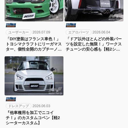
ユーザーカー
2026.07.09
エアロパーツ
2026.06.04
「DIY塗装はフランス車色！」
「ドア以外ほとんどの外装パー
トヨシマクラフトにリーガマス
ツを設定した無限！」ワークス
ター、個性全開のカプチーノ
チューンの安心感も【軽2シー
【軽2シーターカスタム・オー
ターカスタム・デモカー編】
ナーカー編】
ドレスアップ
2026.06.03
『他車種用を加工でニコイ
チ！』のカスタムコペン【軽2
シーターカスタム】