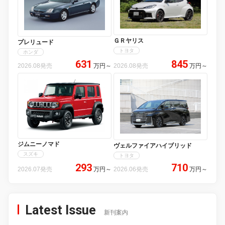
ＧＲヤリス
プレリュード
トヨタ
ホンダ
631
845
2026.08発売
万円
～
2026.08発売
万円
～
ジムニーノマド
ヴェルファイアハイブリッド
スズキ
トヨタ
293
710
2026.07発売
万円
～
2026.06発売
万円
～
Latest Issue
新刊案内