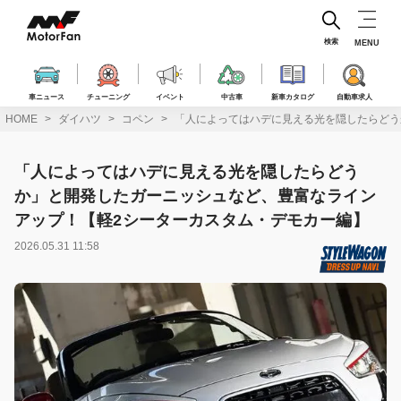
コ
ン
テ
検索
MENU
ン
ツ
へ
車ニュース
チューニング
イベント
中古車
新車カタログ
自動車求人
ス
HOME
ダイハツ
コペン
「人によってはハデに見える光を隠したらどう
キ
ッ
プ
「人によってはハデに見える光を隠したらどう
か」と開発したガーニッシュなど、豊富なライン
アップ！【軽2シーターカスタム・デモカー編】
2026.05.31 11:58