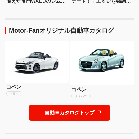
備えた名門WALDのジムニ
テート！」エッジを強調し
ーノマド用ボディキット
たエアロに22インチホイー
ルで武装
Motor-Fanオリジナル自動車カタログ
コペン
コペン
トヨタ
ダイハツ
自動車カタログトップ