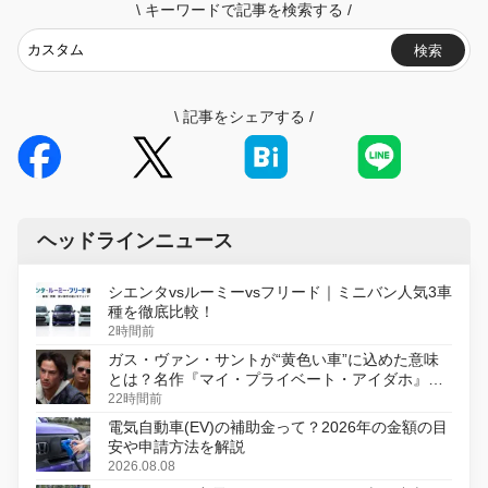
\
キーワードで記事を検索する
/
検索
\
記事をシェアする
/
ヘッドラインニュース
シエンタvsルーミーvsフリード｜ミニバン人気3車
種を徹底比較！
2時間前
ガス・ヴァン・サントが“黄色い車”に込めた意味
とは？名作『マイ・プライベート・アイダホ』が
初のデジタルリマスター版で復活
22時間前
電気自動車(EV)の補助金って？2026年の金額の目
安や申請方法を解説
2026.08.08