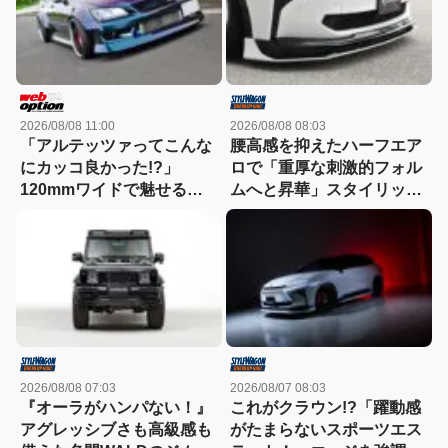
2026/08/08 11:00
2026/08/08 08:03
「アルテッツァってこんな
腰高感を抑えたハーフエア
にカッコ良かった!?」
ロで「重厚な刺激的フォル
120mmワイドで魅せる新
ムへと昇華」スタイリッシ
世代ドリフトスタイル！
ュなエステートを構築
2026/08/08 07:03
2026/08/07 08:03
『オーラがハンパない！』
これがクラウン!?「躍動感
アグレッシブさも高級感も
がたまらないスポーツエス