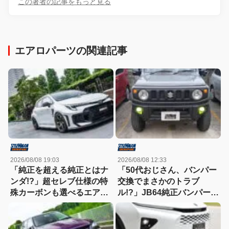
この著者の記事をもっと見る
エアロパーツの関連記事
2026/08/08 19:03
2026/08/08 12:33
「純正を超える純正とはナ
「50代おじさん、バンパー
ンダ!?」超セレブ仕様の特
交換でまさかのトラブ
殊カーボンも選べるエアロ
ル!?」JB64純正バンパー流
キット新登場！【アーティ
用に挑戦したら、センサー
シャンスピリッツ・GRカ
エラーも体験（涙）
ローラ】