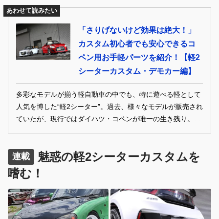
ここでは、そんな軽2シーターをベースとした、ちょっと昔
あわせて読みたい
のカスタムオーナー＆メーカーデモカーを紹介。
「さりげないけど効果は絶大！」
カスタム初心者でも安心できるコ
ペン用お手軽パーツを紹介！【軽2
シーターカスタム・デモカー編】
多彩なモデルが揃う軽自動車の中でも、特に遊べる軽として
人気を博した“軽2シーター”。過去、様々なモデルが販売され
ていたが、現行ではダイハツ・コペンが唯一の生き残り。た
だ、そのコペンも今年の8月には生産終了を予定している。
ここでは、そんな軽2シーターをベースとした、ちょっと昔
魅惑の軽2シーターカスタムを
のカスタムオーナー＆メーカーデモカーを紹介。
連載
嗜む！