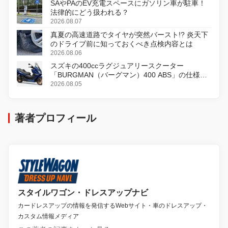
SAやPAのEV充電スペースにガソリン車が駐車！
法律的にどう扱われる？
2026.08.07
真夏の高速道路でタイヤが突然バースト!? 炎天下
のドライブ前に知っておくべき点検内容とは
2026.08.06
スズキの400ccラグジュアリースクーター
「BURGMAN（バーグマン）400 ABS」の仕様を
変更し、8月18日に発売
2026.08.05
著者プロフィール
スタイルワゴン・ドレスアップナビ
カードレスアップの情報を発信するWebサイト・車のドレスアップ・
カスタム情報メディア