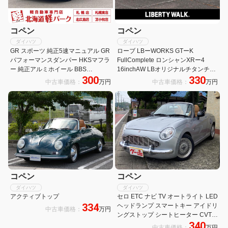
コペン
コペン
ダイハツ
ダイハツ
GR スポーツ 純正5速マニュアル GR
ローブ LBーWORKS GTーK
パフォーマンスダンパー HKSマフラ
FullComplete ロンシャンXRー4
ー 純正アルミホイール BBS
16inchAW LBオリジナルチタンチッ
300
330
RECAROシート 純正ナビゲーショ
プマフラー LBオリジナルステアリン
中古車価格：
万円
中古車価格：
万円
ン ドライブレコーダー前後 TRC PW
グ LBオリジナルシフトノブ
シートヒーター
コペン
コペン
ダイハツ
ダイハツ
アクティブトップ
セロ ETC ナビ TV オートライト LED
334
ヘッドランプ スマートキー アイドリ
中古車価格：
万円
ングストップ シートヒーター CVT
340
盗難防止システム ABS ESC CD ア
中古車価格：
万円