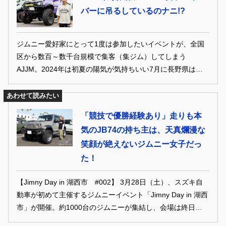
た。
バーに吊るしているのナニ!?
ジムニー愛好家にとって1度は参加したいイベントが、全国
区から数百～数千台規模で集客（集ジム）してしまう
AJJM。2024年は初夏の陽気が気持ちいい7月に長野県は
「ひらや高原スキー場」にて開催されましたよ。
あわせて読みたい
「競技で優勝経験あり」走りも本
気のJB74の持ち主は、天真爛漫な
笑顔が絶えないジムニー女子だっ
た！
【Jimny Day in 湖西市 #002】 3月28日（土）、スズキ自
動車が初めて主催するジムニーイベント「Jimny Day in 湖西
市」が開催。約1000台のジムニーが集結し、会場は終日大盛
況。メーカーとユーザーの強い絆を感じる1日となった。そ