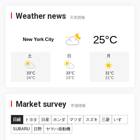
Weather news
天気情報
25°C
New York City
土
日
月
33°C
33°C
31°C
24°C
23°C
21°C
Market survey
市場情報
日経
トヨタ
日産
ホンダ
マツダ
スズキ
三菱
いすゞ
SUBARU
日野
ヤマハ発動機