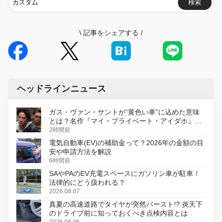
検索
\
記事をシェアする
/
ヘッドラインニュース
ガス・ヴァン・サントが“黄色い車”に込めた意味
とは？名作『マイ・プライベート・アイダホ』が
初のデジタルリマスター版で復活
2時間前
電気自動車(EV)の補助金って？2026年の金額の目
安や申請方法を解説
6時間前
SAやPAのEV充電スペースにガソリン車が駐車！
法律的にどう扱われる？
2026.08.07
真夏の高速道路でタイヤが突然バースト!? 炎天下
のドライブ前に知っておくべき点検内容とは