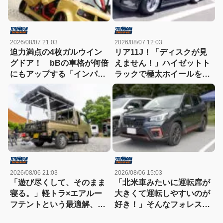
2026/08/07 21:03
2026/08/07 12:03
迫力満点の4枚ガルウイン
リア11J！「ディスクが見
グドア！ bBの車格が何倍
えません！」ハイゼットト
にもアップする「インパク
ラックで極太ホイールを履
トVIP!!」規格外！
きこなす！
2026/08/06 21:03
2026/08/06 15:03
「遊び尽くして、そのまま
「北米車みたいに運転席が
寝る。」軽トラ×エアルー
大きくて運転しやすいのが
フテントという最適解、見
好き！」そんなフォレスタ
つけた!!
ーを2代乗り継ぎ中!!