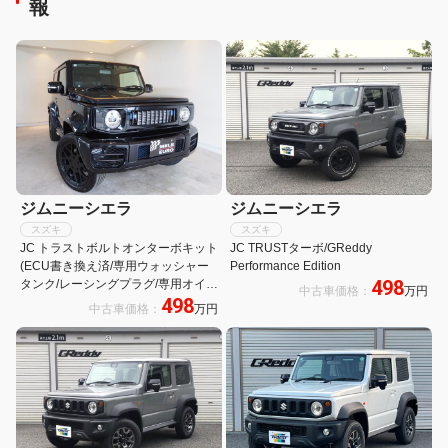
報
ジムニーシエラ
ジムニーシエラ
スズキ
スズキ
JC トラストボルトオンターボキット
JC TRUSTターボ/GReddy
(ECU書き換え済/専用ウォッシャー
Performance Edition
498
タンク/レーシングプラグ/専用オイル
中古車価格：
万円
498
パン)/LEDテール/HKS車高調サス/ア
中古車価格：
万円
ルパインナビ/ブーストメーター/18
インチAW