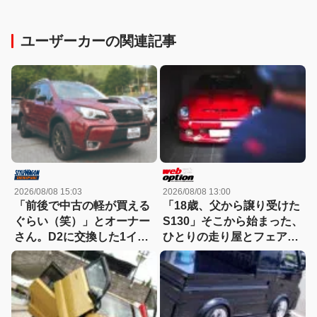
ユーザーカーの関連記事
2026/08/08 15:03
2026/08/08 13:00
「前後で中古の軽が買える
「18歳、父から譲り受けた
ぐらい（笑）」とオーナー
S130」そこから始まった、
さん。D2に交換した1イン
ひとりの走り屋とフェアレ
チアップのSJ最終型のター
ディZの物語
ボ車！