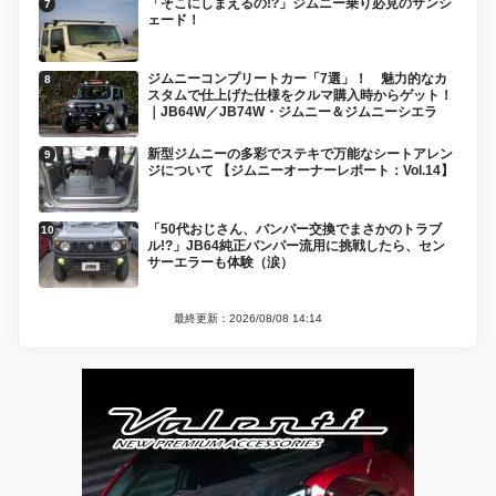
「そこにしまえるの!?」ジムニー乗り必見のサンシ
ェード！
ジムニーコンプリートカー「7選」！ 魅力的なカ
スタムで仕上げた仕様をクルマ購入時からゲット！
｜JB64W／JB74W・ジムニー＆ジムニーシエラ
新型ジムニーの多彩でステキで万能なシートアレン
ジについて 【ジムニーオーナーレポート：Vol.14】
「50代おじさん、バンパー交換でまさかのトラブ
ル!?」JB64純正バンパー流用に挑戦したら、セン
サーエラーも体験（涙）
最終更新：2026/08/08 14:14