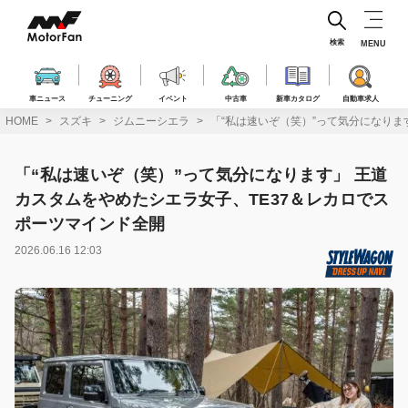
コ
ン
テ
検索
MENU
ン
ツ
へ
車ニュース
チューニング
イベント
中古車
新車カタログ
自動車求人
ス
HOME
スズキ
ジムニーシエラ
「“私は速いぞ（笑）”って気分になりま
キ
ッ
プ
「“私は速いぞ（笑）”って気分になります」 王道
カスタムをやめたシエラ女子、TE37＆レカロでス
ポーツマインド全開
2026.06.16 12:03