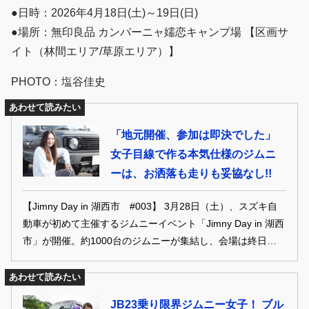
●日時：2026年4月18日(土)～19日(日)
●場所：無印良品 カンパーニャ嬬恋キャンプ場 【区画サ
イト（林間エリア/草原エリア）】
PHOTO：塩谷佳史
あわせて読みたい
「地元開催、参加は即決でした」
女子目線で作る本気仕様のジムニ
ーは、お洒落も走りも妥協なし!!
【Jimny Day in 湖西市 #003】 3月28日（土）、スズキ自
動車が初めて主催するジムニーイベント「Jimny Day in 湖西
市」が開催。約1000台のジムニーが集結し、会場は終日大盛
況。メーカーとユーザーの強い絆を感じる1日となった。そ
んな超ビッグイベントに参加したジムニーオーナーの愛車へ
あわせて読みたい
のこだわり、そして今回のイベント参戦への思いを聞いてみ
JB23乗り限界ジムニー女子！ ブル