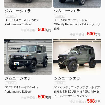
ジムニーシエラ
ジムニーシエラ
スズキ
スズキ
JC TRUSTターボ/GReddy
JC TRUSTコンプリートカー
Performance Edition
GReddy Performance Edition ターボ
500
仕様
中古車価格：
万円
500
中古車価格：
万円
ジムニーシエラ
ジムニーシエラ
スズキ
スズキ
JC TRUSTターボ/GReddy
JC 4インチリフトアップ アウトドア
Performance Edition
仕様 MT車 ECU書き換え済み hfー1st
500
チャンバーサクションキット
中古車価格：
万円
568
中古車価格：
万円