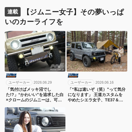
んな超ビッグイベントに参加したジムニーオーナーの愛車へ
【ジムニー女子】その夢いっぱ
のこだわり、そして今回のイベント参戦への思いを聞いてみ
連載
た。
いのカーライフを
ユーザーカー
2026.06.29
ユーザーカー
2026.06.16
「気付けばメッキ沼でし
「“私は速いぞ（笑）”って気分
た!?」“かわいい”を追求した白
になります」 王道カスタムを
×クロームのジムニーは、可愛
やめたシエラ女子、TE37＆レ
さも個性も妥協なし！
カロでスポーツマインド全開