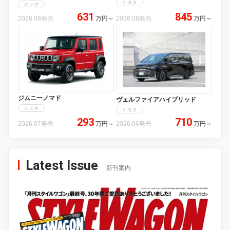
トヨタ
ホンダ
631
845
2026.08発売
万円
～
2026.08発売
万円
～
ジムニーノマド
ヴェルファイアハイブリッド
スズキ
トヨタ
293
710
2026.07発売
万円
～
2026.06発売
万円
～
Latest Issue
新刊案内