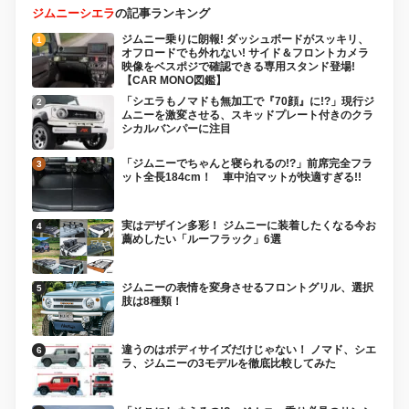
ジムニーシエラ
の記事ランキング
ジムニー乗りに朗報! ダッシュボードがスッキリ、
オフロードでも外れない! サイド＆フロントカメラ
映像をベスポジで確認できる専用スタンド登場!
【CAR MONO図鑑】
「シエラもノマドも無加工で『70顔』に!?」現行ジ
ムニーを激変させる、スキッドプレート付きのクラ
シカルバンパーに注目
「ジムニーでちゃんと寝られるの!?」前席完全フラ
ット全長184cm！ 車中泊マットが快適すぎる!!
実はデザイン多彩！ ジムニーに装着したくなる今お
薦めしたい「ルーフラック」6選
ジムニーの表情を変身させるフロントグリル、選択
肢は8種類！
違うのはボディサイズだけじゃない！ ノマド、シエ
ラ、ジムニーの3モデルを徹底比較してみた