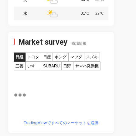
水
31°C
22°C
Market survey
市場情報
日経
トヨタ
日産
ホンダ
マツダ
スズキ
三菱
いすゞ
SUBARU
日野
ヤマハ発動機
TradingViewですべてのマーケットを追跡