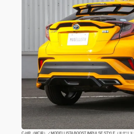
C-HR（MC前）／MODELLISTA BOOST IMPULSE STYLE