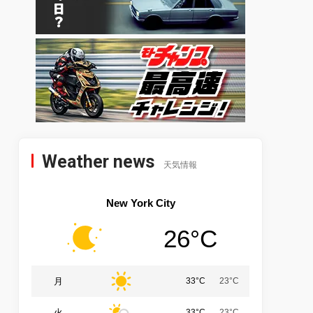
Weather news
天気情報
New York City
26°C
月
33°C
23°C
火
33°C
23°C