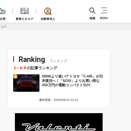
検索
MENU
古車
新車カタログ
自動車求人
!!
Ranking
ランキング
Ｃ−ＨＲ
の記事ランキング
GR86より速い!? トヨタ「C-HR」が日
本復活へ！「bZ4X」よりお買い得な
450万円の電動コンパクトSUV
最終更新：2026/08/10 13:21