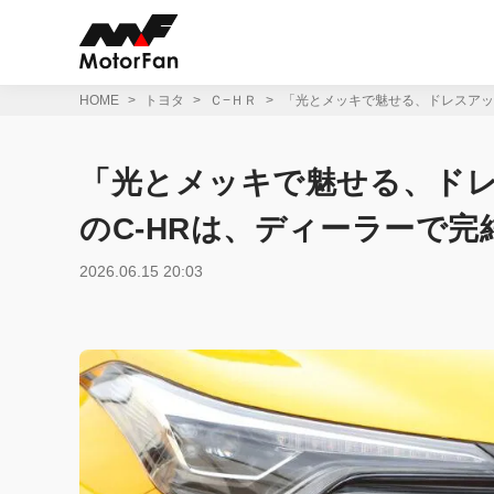
コ
ン
テ
ン
ツ
HOME
トヨタ
Ｃ−ＨＲ
「光とメッキで魅せる、ドレスアッ
へ
ス
キ
「光とメッキで魅せる、ド
ッ
プ
のC-HRは、ディーラーで完
2026.06.15 20:03