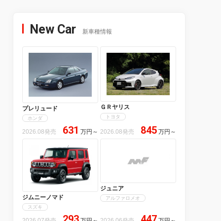
New Car
新車種情報
ＧＲヤリス
プレリュード
トヨタ
ホンダ
631
845
2026.08発売
万円
～
2026.08発売
万円
～
ジュニア
ジムニーノマド
アルファロメオ
スズキ
293
447
2026.07発売
万円
～
2026.06発売
万円
～