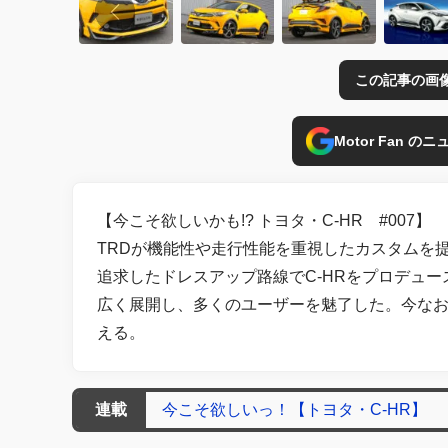
この記事の画
Motor Fan 
【今こそ欲しいかも!? トヨタ・C-HR #007】
TRDが機能性や走行性能を重視したカスタムを
追求したドレスアップ路線でC-HRをプロデュー
広く展開し、多くのユーザーを魅了した。今な
える。
連載
今こそ欲しいっ！【トヨタ・C-HR】