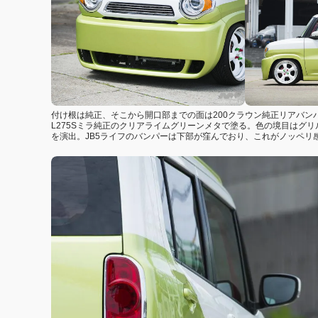
付け根は純正、そこから開口部までの面は200クラウン純正リアバ
L275Sミラ純正のクリアライムグリーンメタで塗る。色の境目はグ
を演出。JB5ライフのバンパーは下部が窪んでおり、これがノッペ