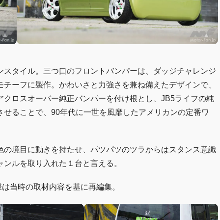
ンスタイル。三つ口のフロントバンパーは、ダッジチャレンジ
モチーフに製作。かわいさと力強さを兼ね備えたデザインで、
クロスオーバー純正バンパーを付け根とし、JB5ライフの純
させることで、90年代に一世を風靡したアメリカンの定番ワ
色の境目に動きを持たせ、パツパツのツラからはスタンス意識
ャンルを取り入れた１台と言える。
・仕様は当時の取材内容を基に再編集。