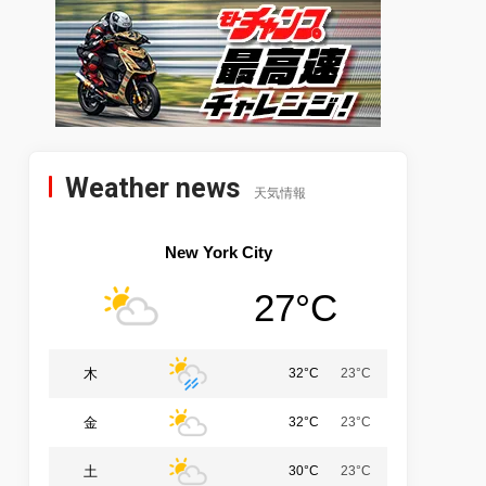
Weather news
天気情報
New York City
27°C
木
32°C
23°C
金
32°C
23°C
土
30°C
23°C