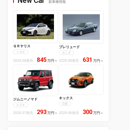
New Car
新車種情報
ＧＲヤリス
プレリュード
トヨタ
ホンダ
845
631
2026.08発売
万円
～
2026.08発売
万円
～
キックス
ジムニーノマド
日産
スズキ
293
300
2026.07発売
万円
～
2026.06発売
万円
～