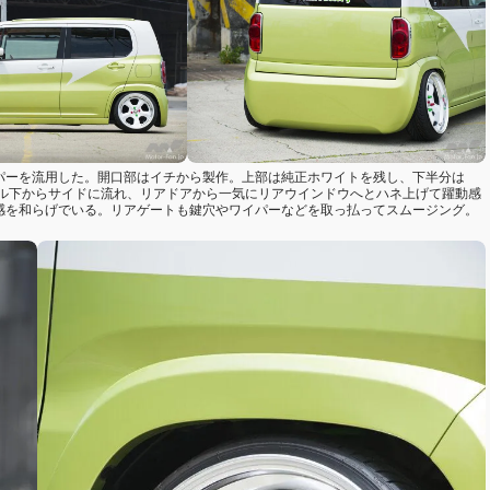
ンパーを流用した。開口部はイチから製作。上部は純正ホワイトを残し、下半分は
リル下からサイドに流れ、リアドアから一気にリアウインドウへとハネ上げて躍動感
リ感を和らげでいる。リアゲートも鍵穴やワイパーなどを取っ払ってスムージング。