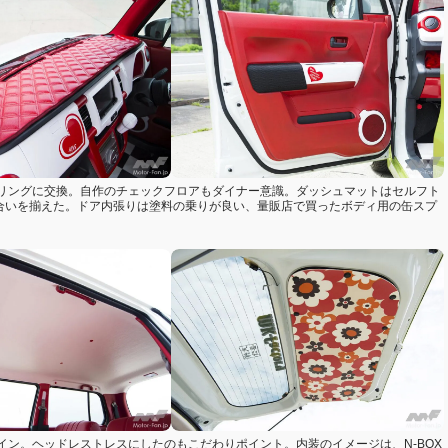
リングに交換。自作のチェックフロアもダイナー意識。ダッシュマットはセルフト
合いを揃えた。ドア内張りは塗料の乗りが良い、量販店で買ったボディ用の缶スプ
ン。ヘッドレストレスにしたのもこだわりポイント。内装のイメージは、N-BOX