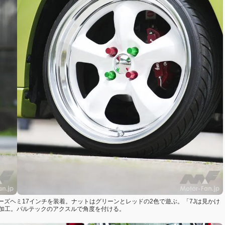
ズヘミ17インチを装着。ナットはグリーンとレッドの2色で遊ぶ。「7Jは見かけ
ル加工。パルテックのアクスルで角度を付ける。