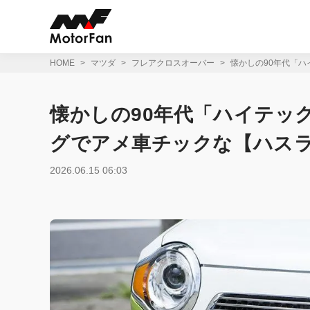
コ
ン
テ
ン
ツ
HOME
マツダ
フレアクロスオーバー
懐かしの90年代「
へ
ス
キ
懐かしの90年代「ハイテッ
ッ
プ
グでアメ車チックな【ハス
2026.06.15 06:03