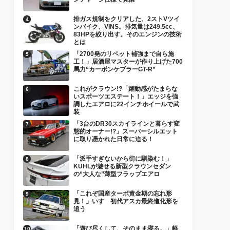
排ガス規制をクリアした、2ストVツイ
ンバイク、VINS。排気量は249.5cc、
83HPを絞り出す。そのエンジンの技術
とは
「2700発のリベット補強まで自ら施
工！」居酒屋マスターが作り上げた700
馬力“カーボンケブラーGT-R”
これがクラウン!?「躍動感がたまらな
いスポーツエステート！」エッジを強
調したエアロに22インチホイールで武
装
「3台のDR30スカイラインと暮らす変
態的オーナー!?」スーパーシルエット
に取り憑かれた日常に迫る！
「派手すぎないから街に馴染む！」
KUHLが魅せる新型クラウンセダン
の“大人な”薄型フラップエアロ
「これぞ国産ターボ黄金期の忘れ形
見！」いすゞ初代アスカ最終進化形を
追う
「遊び尽くして、そのまま寝る。」軽