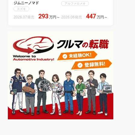
ジムニーノマド
アルファロメオ
スズキ
293
447
2026.07発売
万円
～
2026.06発売
万円
～