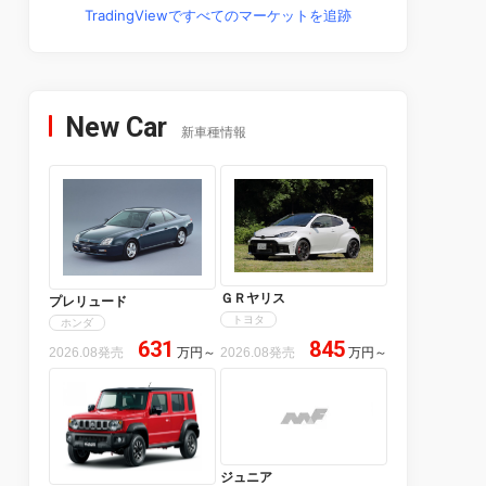
TradingViewですべてのマーケットを追跡
New Car
新車種情報
ＧＲヤリス
プレリュード
トヨタ
ホンダ
631
845
2026.08発売
万円
～
2026.08発売
万円
～
ジュニア