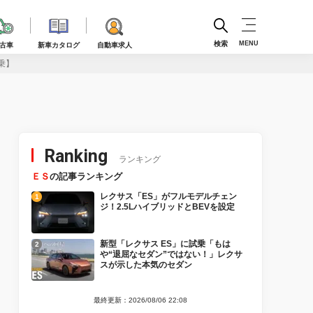
検索
MENU
古車
新車カタログ
自動車求人
乗】
Ranking
ランキング
ＥＳ
の記事ランキング
レクサス「ES」がフルモデルチェン
ジ！2.5LハイブリッドとBEVを設定
新型「レクサス ES」に試乗「もは
や“退屈なセダン”ではない！」レクサ
スが示した本気のセダン
最終更新：2026/08/06 22:08