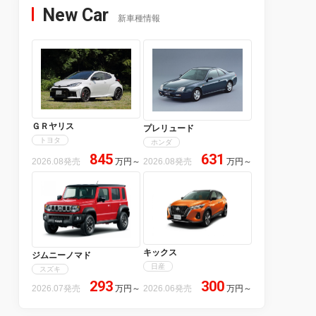
New Car
新車種情報
ＧＲヤリス
プレリュード
トヨタ
ホンダ
845
631
2026.08発売
万円
～
2026.08発売
万円
～
キックス
ジムニーノマド
日産
スズキ
293
300
2026.07発売
万円
～
2026.06発売
万円
～