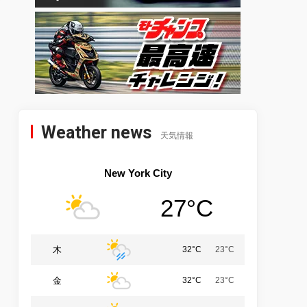
Weather news
天気情報
New York City
27°C
木
32°C
23°C
金
32°C
23°C