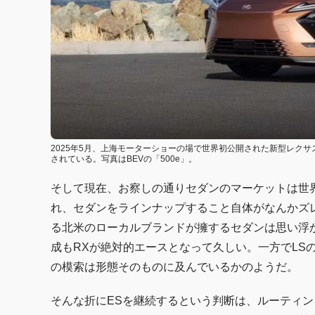
2025年5月、上海モーターショーの場で世界初公開された新型レクサ
されている。写真はBEVの「500e」。
そして現在、お察しの通りセダンのマーケットは世
れ、セダンをラインナップすること自体がなんかズ
る北米のローカルブランドが擁するセダンは思い浮
成もRXが絶対的エースとなって久しい。一方でLS
の模索は形態そのものに及んでいるかのようだ。
そんな折にESを継続するという判断は、ルーティ