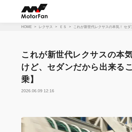
コ
ン
テ
ン
ツ
HOME
レクサス
ＥＳ
これが新世代レクサスの本気！ セダ
へ
ス
キ
ッ
これが新世代レクサスの本気
プ
けど、セダンだから出来るこ
乗】
2026.06.09 12:16