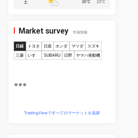
土
30°C
23°C
Market survey
市場情報
日経
トヨタ
日産
ホンダ
マツダ
スズキ
三菱
いすゞ
SUBARU
日野
ヤマハ発動機
TradingViewですべてのマーケットを追跡