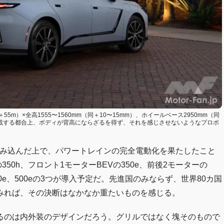
55m）×全高1555〜1560mm（同＋10〜15mm）、ホイールベース2950mm（同
搭載する都合上、ボディが背高にならざるを得ず、それを感じさせないようなプロポ
組み込んだ上で、パワートレインの完全電動化を果たしたこと
EVの350h、フロント1モーターBEVの350e、前後2モーターの
50e、500eの3つが導入予定だ。先進国のみならず、世界80カ国
みれば、その決断はなかなか重たいものを感じる。
るのは内外装のデザインだろう。グリルではなく塊そのもので