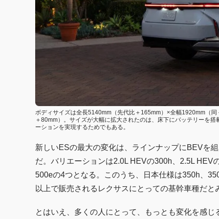
ボディサイズは全長5140mm（先代比＋165mm）×全幅1920mm（同＋
＋80mm）。サイズが大幅に拡大されたのは、床下にバッテリーを
ーションを実現するためでもある。
新しいESの最大の変化は、ラインナップにBEVを
だ。バリエーションは2.0L HEVの300h、2.5L H
500eの4つとなる。このうち、日本仕様は350h、3
以上で販売されるレクサスにとっての基幹車種だと
とはいえ、多くの人にとって、もっとも変化を感じ