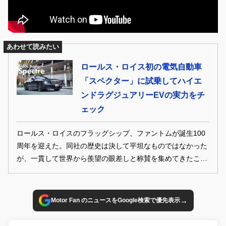
あわせて読みたい
ロールス・ロイス初の電気自動車
「スペクター」に試乗してハイエ
ンドラグジュアリーEVの実力をチ
ェック
ロールス・ロイスのフラッグシップ、ファントムが誕生100
周年を迎えた。同社の歴史は決して平坦なものではなかった
が、一貫して世界から羨望の眼差しと称賛を集めてきたこと
は驚嘆に値する。そして現在、EVからSUVまでラインナップ
はかつてないほどに充実。今回現行4モデルを一堂に介して
試乗を敢行した。この記事でリポートする「スペクター」
→
Motor Fan のニュースをGoogle検索で優先表示
は、ロールス・ロイスが放つ初の完全電動モデルである。
(GENROQ2026年1月号より転載・再構成)