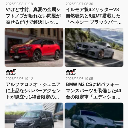
2026/08/08 11:18
2026/08/07 08:30
やけど寸前、真夏の金属シ
イルモア製6.2リッターV8
フトノブが触れない問題が
自然吸気と6速MT搭載した
被せるだけで解決! レッツ
「ヘネシー ブラックバー
ォのシリコンカバーが夏も
ド」がデビュー【動画】
冬も快適すぎる! 【CAR
MONO図鑑】
2026/08/06 19:12
2026/08/06 19:05
アルファロメオ・ジュニア
BMW M2 CSにMパフォー
に上品なシルバーアクセン
マンスパーツを装備した40
トが際立つ140台限定の
台の限定車「エディショ
「スポルト スペチアーレ」
ン・エッジ」が登場！
が登場！