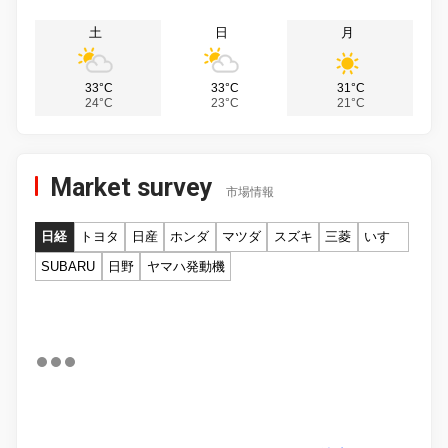
土
日
月
33°C
33°C
31°C
24°C
23°C
21°C
Market survey
市場情報
日経
トヨタ
日産
ホンダ
マツダ
スズキ
三菱
いすゞ
SUBARU
日野
ヤマハ発動機