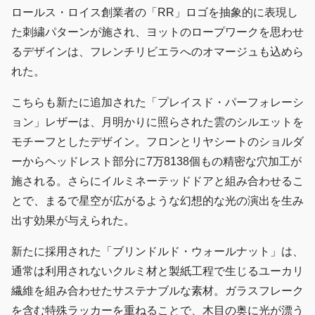
ロールス・ロイス創業者の「RR」ロゴを抽象的に表現し
た刺繍パターンが施され、ヨットのロープワークを思わせ
るデザインは、フレンチリビエラへのオマージュも込めら
れた。
こちらも新たに追加された「プレイスド・パーフォレーシ
ョン」レザーは、月明かりに照らされた雲のシルエットを
モチーフとしたデザイン。フロンとリヤシートのショルダ
ーからヘッドレスト部分に7万8138個もの精密な穴加工が
施される。さらにイルミネーテッドドアと組み合わせるこ
とで、まるで星空が広がるような幻想的な光の演出を生み
出す効果が与えられた。
新たに採用された「ブリンドルド・ウォールナット」は、
通常は利用されないクルミ材と製紙工程で生じるユーカリ
繊維を組み合わせたサステナブルな素材。ガラスフレーク
を含む特殊ラッカーを重ねることで、木目の奥に光が漂う