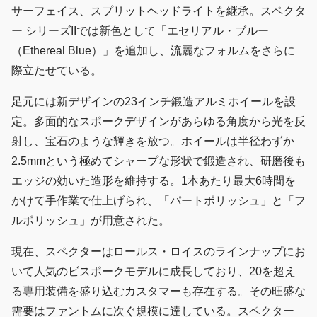
サーフェイス、スプリットヘッドライトを継承。スペクタ
ー シリーズIIでは新色として「エセリアル・ブルー
（Ethereal Blue）」を追加し、流麗なフォルムをさらに
際立たせている。
足元には新デザインの23インチ鍛造アルミホイールを設
定。多面的なスポークデザインがあらゆる角度から光を反
射し、宝石のような輝きを放つ。ホイールは半径わずか
2.5mmという極めてシャープな形状で鍛造され、研磨後も
エッジの効いた造形を維持する。1本あたり最大6時間を
かけて手作業で仕上げられ、「パートポリッシュ」と「フ
ルポリッシュ」が用意された。
現在、スペクターはロールス・ロイスのラインナップにお
いて人気のビスポークモデルに成長しており、20を超え
る専用装備を盛り込むカスタマーも存在する。その旺盛な
需要はファントムに次ぐ規模に達している。スペクター