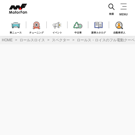
コ
ン
テ
検索
MENU
ン
ツ
へ
車ニュース
チューニング
イベント
中古車
新車カタログ
自動車求人
ス
HOME
ロールスロイス
スペクター
ロールス・ロイスのフル電動クーペ「
キ
ッ
プ