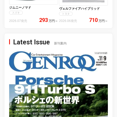
ジムニーノマド
ヴェルファイアハイブリッド
スズキ
トヨタ
293
710
2026.07発売
万円
～
2026.06発売
万円
～
Latest Issue
新刊案内