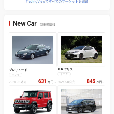
TradingViewですべてのマーケットを追跡
New Car
新車種情報
ＧＲヤリス
プレリュード
トヨタ
ホンダ
631
845
2026.08発売
万円
～
2026.08発売
万円
～