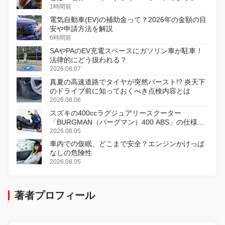
初のデジタルリマスター版で復活
1時間前
電気自動車(EV)の補助金って？2026年の金額の目
安や申請方法を解説
6時間前
SAやPAのEV充電スペースにガソリン車が駐車！
法律的にどう扱われる？
2026.08.07
真夏の高速道路でタイヤが突然バースト!? 炎天下
のドライブ前に知っておくべき点検内容とは
2026.08.06
スズキの400ccラグジュアリースクーター
「BURGMAN（バーグマン）400 ABS」の仕様を
変更し、8月18日に発売
2026.08.05
車内での仮眠、どこまで安全？エンジンかけっぱ
なしの危険性
2026.08.05
著者プロフィール