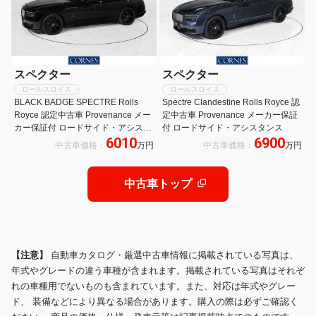
スペクター
スペクター
ロールスロイス
ロールスロイス
BLACK BADGE SPECTRE Rolls
Spectre Clandestine Rolls Royce 認
Royce 認定中古車 Provenance メー
定中古車 Provenance メーカー保証
カー保証付 ロードサイド・アシスタ
付 ロードサイド・アシスタンス
6010
6900
ンス
中古車価格：
万円
中古車価格：
万円
中古車トップ
【注意】
自動車カタログ・厳選中古車情報に掲載されている写真は、
年式やグレードの違う車種が含まれます。掲載されている写真はそれぞ
れの車種用でないものも含まれています。また、対応は年式やグレー
ド、 装備などにより異なる場合があります。購入の際は必ずご確認く