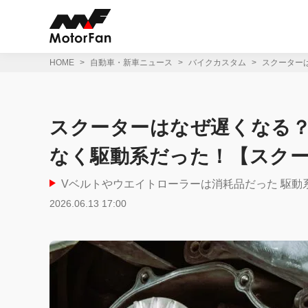
コ
ン
テ
ン
ツ
HOME
自動車・新車ニュース
バイクカスタム
スクーター
へ
ス
キ
ッ
スクーターはなぜ遅くなる？
プ
なく駆動系だった！【スク
Vベルトやウエイトローラーは消耗品だった 駆動
2026.06.13 17:00