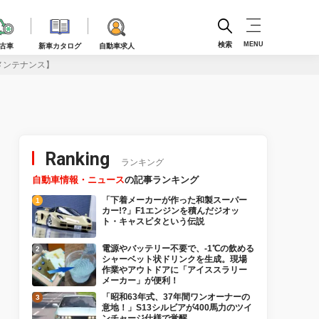
検索
MENU
古車
新車カタログ
自動車求人
メンテナンス】
Ranking
ランキング
自動車情報・ニュース
の記事ランキング
「下着メーカーが作った和製スーパー
カー!?」F1エンジンを積んだジオッ
ト・キャスピタという伝説
電源やバッテリー不要で、-1℃の飲める
シャーベット状ドリンクを生成。現場
作業やアウトドアに「アイススラリー
メーカー」が便利！
「昭和63年式、37年間ワンオーナーの
意地！」S13シルビアが400馬力のツイ
ンチャージ仕様で覚醒