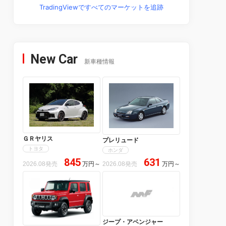
TradingViewですべてのマーケットを追跡
New Car
新車種情報
ＧＲヤリス
プレリュード
トヨタ
ホンダ
845
631
2026.08発売
万円
～
2026.08発売
万円
～
ジープ・アベンジャー