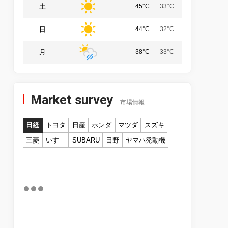
土
45°C
33°C
日
44°C
32°C
月
38°C
33°C
Market survey
市場情報
日経
トヨタ
日産
ホンダ
マツダ
スズキ
三菱
いすゞ
SUBARU
日野
ヤマハ発動機