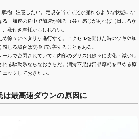
き摩耗に注意したい。定規を当てて光が漏れるような状態にな
なる。加速の途中で加速が鈍る（谷）感じがあれば（日ごろか
）、段付き摩耗かもしれない。
ため徐々にヘタリが進行する。アクセルを開けた時のツキや加
く感じる場合は交換で改善することもある。
シールで密閉されていても内部のグリスは徐々に劣化・減少し
される駆動系ならなおさらだ。潤滑不足は部品摩耗を早める原
チェックしておきたい。
耗は最高速ダウンの原因に