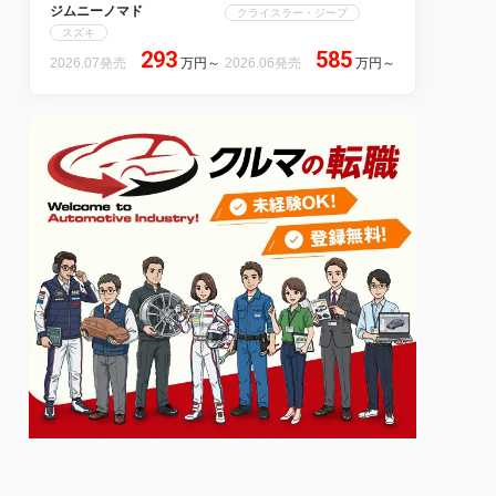
ジムニーノマド
クライスラー・ジープ
スズキ
293
585
2026.07発売
万円
～
2026.06発売
万円
～