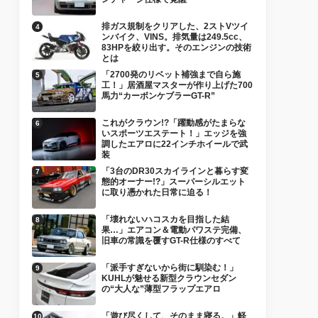
排ガス規制をクリアした、2ストVツイ
ンバイク、VINS。排気量は249.5cc、
83HPを絞り出す。そのエンジンの技術
とは
「2700発のリベット補強まで自ら施
工！」居酒屋マスターが作り上げた700
馬力“カーボンケブラーGT-R”
これがクラウン!?「躍動感がたまらな
いスポーツエステート！」エッジを強
調したエアロに22インチホイールで武
装
「3台のDR30スカイラインと暮らす変
態的オーナー!?」スーパーシルエット
に取り憑かれた日常に迫る！
「壊れないハコスカを目指した結
果…」エアコン＆電動パワステ完備、
旧車の常識を覆すGT-R仕様のすべて
「派手すぎないから街に馴染む！」
KUHLが魅せる新型クラウンセダン
の“大人な”薄型フラップエアロ
「遊び尽くして、そのまま寝る。」軽