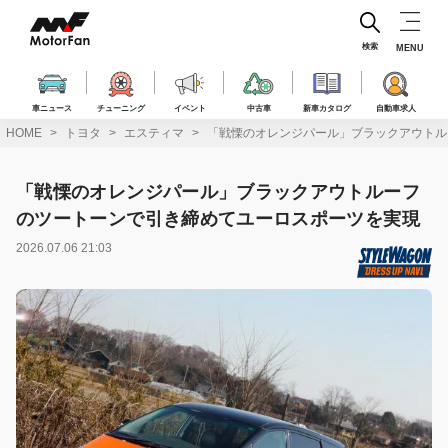
コ
ン
テ
検索
MENU
ン
ツ
へ
車ニュース
チューニング
イベント
中古車
新車カタログ
自動車求人
ス
HOME
トヨタ
エスティマ
「戦慄のオレンジパール」ブラックアウトル
キ
ッ
プ
「戦慄のオレンジパール」ブラックアウトルーフ
のツートーンで引き締めてユーロスポーツを実現
2026.07.06 21:03