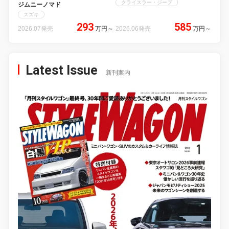
クライスラー・ジープ
ジムニーノマド
スズキ
293
585
2026.07発売
万円
～
2026.06発売
万円
～
Latest Issue
新刊案内