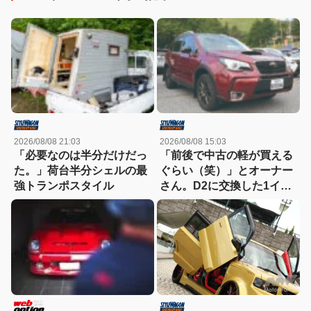
2026/08/08 21:03
2026/08/08 15:03
「必要なのは半分だけだっ
「前後で中古の軽が買える
た。」荷台半分シェルの最
ぐらい（笑）」とオーナー
強トランポスタイル
さん。D2に交換した1イン
チアップのSJ最終型のター
ボ車！