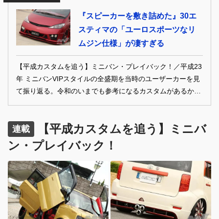
ろはなんといってもこのリアスタイル！ ●月刊スタイルワゴ
『スピーカーを敷き詰めた』30エ
ンクラブ2011年4月号掲載
スティマの「ユーロスポーツなリ
ムジン仕様」が凄すぎる
【平成カスタムを追う】ミニバン・プレイバック！／平成23
年 ミニバンVIPスタイルの全盛期を当時のユーザーカーを見
て振り返る。令和のいまでも参考になるカスタムがあるか
も！ このACR30エスティマは、当時メキメキと頭角を現し
てきたユーロスポーツを目指した1台。 ●月刊スタイルワゴ
【平成カスタムを追う】ミニバ
ンクラブ2011年4月号掲載
連載
ン・プレイバック！