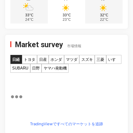
33°C
33°C
32°C
24°C
23°C
22°C
Market survey
市場情報
日経
トヨタ
日産
ホンダ
マツダ
スズキ
三菱
いすゞ
SUBARU
日野
ヤマハ発動機
TradingViewですべてのマーケットを追跡