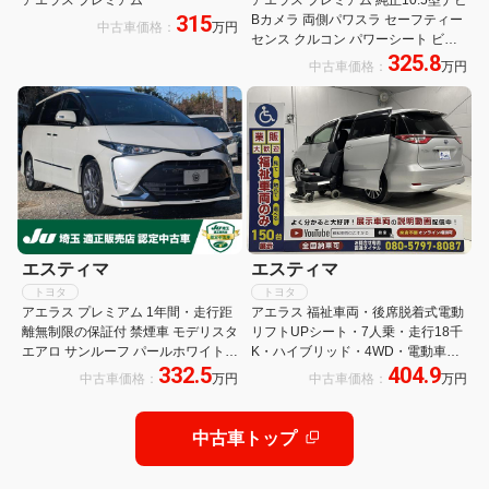
315
Bカメラ 両側パワスラ セーフティー
中古車価格：
万円
センス クルコン パワーシート ビル
325.8
トインETC 純正前ドラレコ 社外フロ
中古車価格：
万円
アマット 革巻きステアリング ステア
リングスイッチ スマートキー
エスティマ
エスティマ
トヨタ
トヨタ
アエラス プレミアム 1年間・走行距
アエラス 福祉車両・後席脱着式電動
離無制限の保証付 禁煙車 モデリスタ
リフトUPシート・7人乗・走行18千
エアロ サンルーフ パールホワイト
K・ハイブリッド・4WD・電動車イ
332.5
404.9
後席モニター バックモニターLEDヘ
ス仕様・運転席パワーシート・左右
中古車価格：
万円
中古車価格：
万円
ッドランプ ドライブレコーダー 7人
電動スライドドア・プッシュスター
乗り クルーズコントロール アルミホ
ト・スマートキー・TV・ナビ
イール
中古車トップ