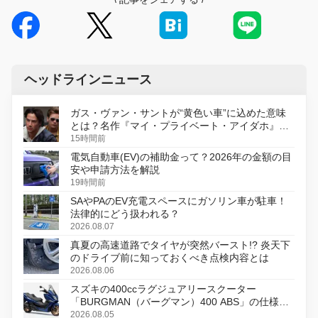
ヘッドラインニュース
ガス・ヴァン・サントが“黄色い車”に込めた意味
とは？名作『マイ・プライベート・アイダホ』が
初のデジタルリマスター版で復活
15時間前
電気自動車(EV)の補助金って？2026年の金額の目
安や申請方法を解説
19時間前
SAやPAのEV充電スペースにガソリン車が駐車！
法律的にどう扱われる？
2026.08.07
真夏の高速道路でタイヤが突然バースト!? 炎天下
のドライブ前に知っておくべき点検内容とは
2026.08.06
スズキの400ccラグジュアリースクーター
「BURGMAN（バーグマン）400 ABS」の仕様を
変更し、8月18日に発売
2026.08.05