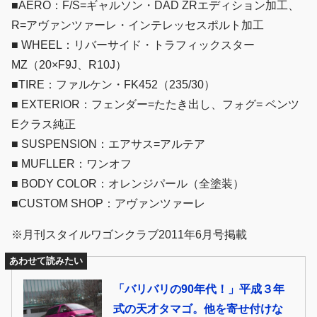
■AERO：F/S=ギャルソン・DAD ZRエディション加工、
R=アヴァンツァーレ・インテレッセスポルト加工
■ WHEEL：リバーサイド・トラフィックスター
MZ（20×F9J、R10J）
■TIRE：ファルケン・FK452（235/30）
■ EXTERIOR：フェンダー=たたき出し、フォグ= ベンツ
Eクラス純正
■ SUSPENSION：エアサス=アルテア
■ MUFLLER：ワンオフ
■ BODY COLOR：オレンジパール（全塗装）
■CUSTOM SHOP：アヴァンツァーレ
※月刊スタイルワゴンクラブ2011年6月号掲載
あわせて読みたい
「バリバリの90年代！」平成３年
式の天才タマゴ。他を寄せ付けな