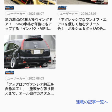
ユーザーカー
2026.08.07
ユーザーカー
2026.08.05
迫力満点の4枚ガルウイングド
「アグレッシブなワンオフ・エ
ア！ bBの車格が何倍にもア
アロを優しく包むクリーム
ップする「インパクトVIP!!」
色！」ポルシェ＆ダッジの色使
規格外！
いで魅せるカローラルミオン
ユーザーカー
2026.08.03
「フォグはアヴァンシア純正を
自作加工！」 塗装から張り替
えまで、オール自作カスタムの
ストリーム
連載の記事一覧へ