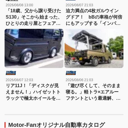
2026/08/08 13:00
2026/08/07 21:03
「18歳、父から譲り受けた
迫力満点の4枚ガルウイン
S130」そこから始まった、
グドア！ bBの車格が何倍
ひとりの走り屋とフェアレ
にもアップする「インパク
ディZの物語
トVIP!!」規格外！
2026/08/07 12:03
2026/08/06 21:03
リア11J！「ディスクが見
「遊び尽くして、そのまま
えません！」ハイゼットト
寝る。」軽トラ×エアルー
ラックで極太ホイールを履
フテントという最適解、見
きこなす！
つけた!!
Motor-Fanオリジナル自動車カタログ