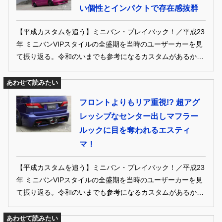
い個性とインパクトで存在感抜群
【平成カスタムを追う】ミニバン・プレイバック！／平成23
年 ミニバンVIPスタイルの全盛期を当時のユーザーカーを見
て振り返る。令和のいまでも参考になるカスタムがあるか
も！ 1991年、平成3年式のTCRエスティマは、桃色ボディ＋
カスタムグラフィックで、懐かしさ満点の超インパクトスタ
あわせて読みたい
イル！ ●月刊スタイルワゴンクラブ2011年6月号掲載
フロントよりもリア重視!? 超アグ
レッシブなセンター出しマフラー
ルックに目を奪われるエスティ
マ！
【平成カスタムを追う】ミニバン・プレイバック！／平成23
年 ミニバンVIPスタイルの全盛期を当時のユーザーカーを見
て振り返る。令和のいまでも参考になるカスタムがあるか
も！ 一般的にはフロント重視、またはフロントからの流れを
考えてコーディネイトしていくが、このエスティマの見どこ
あわせて読みたい