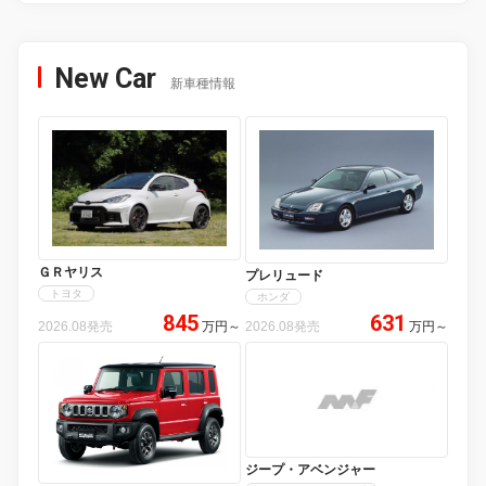
New Car
新車種情報
ＧＲヤリス
プレリュード
トヨタ
ホンダ
845
631
2026.08発売
万円
～
2026.08発売
万円
～
ジープ・アベンジャー