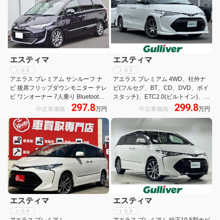
エスティマ
エスティマ
トヨタ
トヨタ
アエラス プレミアム サンルーフ ナ
アエラス プレミアム 4WD、社外ナ
ビ 後席フリップダウンモニター テレ
ビ(フルセグ、BT、CD、DVD、ボイ
ビ ワンオーナー 7人乗り Bluetooth
スタッチ)、ETC2.0(ビルトイン)、バ
297.8
299.8
ETC 両側パワースライドドア 禁煙車
ックカメラ、クルーズコントロー
中古車価格：
万円
中古車価格：
万円
衝突回避支援 オートハイビーム 先行
ル、USB端子、100V電源、両側パワ
車発進お知らせ
スラ、後席エアコン、サンルーフ
エスティマ
エスティマ
トヨタ
トヨタ
アエラス プレミアム
アエラス プレミアム 純正10.5型ナビ