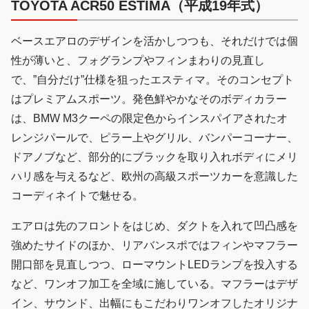
TOYOTA ACR50 ESTIMA（平成19年式）
ベースエアロのデザインを活かしつつも、それだけでは個
性が薄いと、フォグランプやフィンまわりの見直し
で、”自分だけ”仕様を狙ったエスティマ。そのコンセプト
はプレミアムスポーツ。発色鮮やかなそのボディカラー
は、BMW M3クーペの限定色からインスパイアされたオ
レンジパールで、ピラー上やグリル、バンパーコーナー、
ドアノブなど、部分的にブラックを取り入れボディにメリ
ハリ感を与えるなど、欧州の高級スポーツカーを意識した
コーディネイトで魅せる。
エアロは先のフロントをはじめ、ダクトを入れて凹凸感を
強めたサイドのほか、リアバンスポではフィンやマフラー
開口部を見直しつつ、ローマウントLEDランプを投入する
など、ワンオフ加工を全域に施している。マフラーはデザ
イン、サウンド、出幅にもこだわりワンオフしたオリジナ