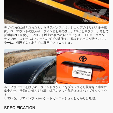
デザイン的に好きだったというリアバンスポは、ショップのオリジナルを選
択。ローマウントの投入や、フィンまわりの加工、4本出しマフラー、そして
反射板のLED 化と、フロント以上にネタの多い仕上がり。LEDローマウント
ランプは、スモール&ブレーキのダブル球仕様。 厚みある出口が特徴のマフ
ラーは、楕円でなくあえての真円でフィニッシュ。
ルーフやピラーをはじめ、ウインドウから上をブラックとし視線を下半身に
集中させ、視覚的な低さを強調。純正のメッキ部分ははすべてブラックアウ
ト
している。リアエンブレムやゲートガーニッシュもしっかりと処理。
SPECIFICATION