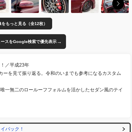
像をもっと見る（全12枚）
→
のニュースをGoogle検索で優先表示
！／平成23年
ーカーを見て振り返る。令和のいまでも参考になるカスタム
。唯一無二のロールーフフォルムを活かしたセダン風のテイ
レイバック！