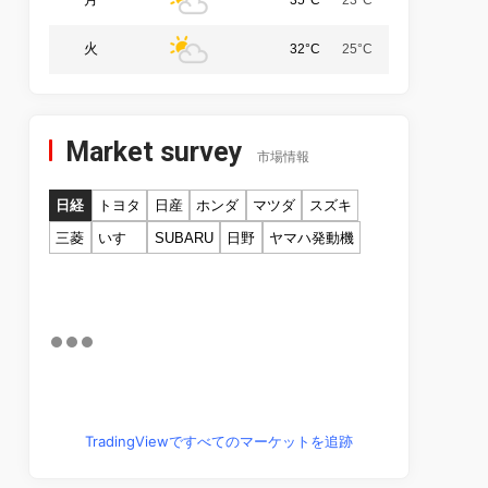
火
32°C
25°C
Market survey
市場情報
日経
トヨタ
日産
ホンダ
マツダ
スズキ
三菱
いすゞ
SUBARU
日野
ヤマハ発動機
TradingViewですべてのマーケットを追跡