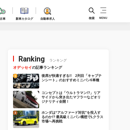
検索
MENU
古車
新車カタログ
自動車求人
Ranking
ランキング
オデッセイ
の記事ランキング
後席が快適すぎる!! 2列目「キャプテ
ンシート」のおすすめミニバン6車種
コンセプトは「ウルトラマン!?」リア
サイドから突き出たマフラーなどオリ
ジナリティ全開！
ホンダは“アルファード対抗”を投入す
るのか!? 最高級ミニバン構想でLクラス
市場へ再挑戦