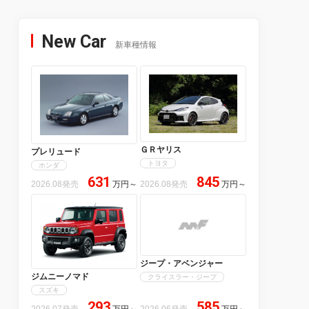
New Car
新車種情報
ＧＲヤリス
プレリュード
トヨタ
ホンダ
631
845
2026.08発売
万円
～
2026.08発売
万円
～
ジープ・アベンジャー
ジムニーノマド
クライスラー・ジープ
スズキ
293
585
2026.07発売
万円
～
2026.06発売
万円
～