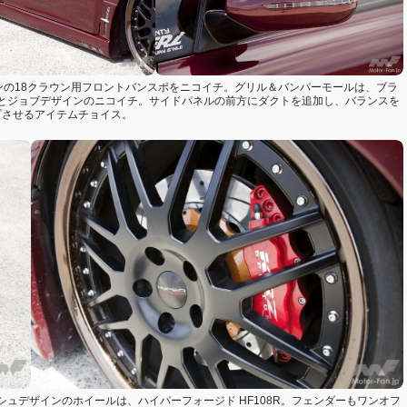
インの18クラウン用フロントバンスポをニコイチ。グリル＆バンパーモールは、ブラ
とジョブデザインのニコイチ。サイドパネルの前方にダクトを追加し、バランスを
プさせるアイテムチョイス。
ュデザインのホイールは、ハイパーフォージド HF108R。フェンダーもワンオフ