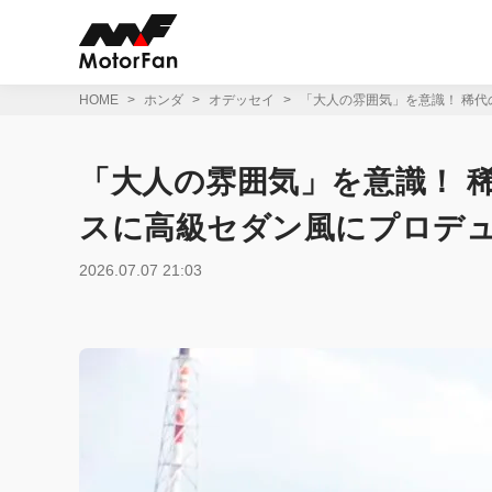
コ
ン
テ
ン
ツ
HOME
ホンダ
オデッセイ
「大人の雰囲気」を意識！ 稀代
へ
ス
キ
「大人の雰囲気」を意識！ 
ッ
プ
スに高級セダン風にプロデュ
2026.07.07 21:03