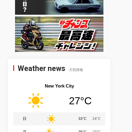
Weather news
天気情報
New York City
27°C
日
33°C
24°C
月
35°C
23°C