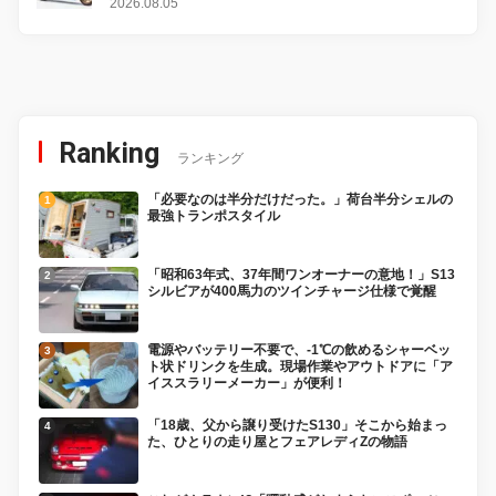
変更し、8月18日に発売
2026.08.05
Ranking
ランキング
「必要なのは半分だけだった。」荷台半分シェルの
最強トランポスタイル
「昭和63年式、37年間ワンオーナーの意地！」S13
シルビアが400馬力のツインチャージ仕様で覚醒
電源やバッテリー不要で、-1℃の飲めるシャーベッ
ト状ドリンクを生成。現場作業やアウトドアに「ア
イススラリーメーカー」が便利！
「18歳、父から譲り受けたS130」そこから始まっ
た、ひとりの走り屋とフェアレディZの物語