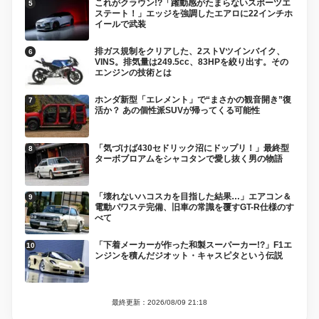
これがクラウン!?「躍動感がたまらないスポーツエ
ステート！」エッジを強調したエアロに22インチホ
イールで武装
排ガス規制をクリアした、2ストVツインバイク、
VINS。排気量は249.5cc、83HPを絞り出す。その
エンジンの技術とは
ホンダ新型「エレメント」で“まさかの観音開き”復
活か？ あの個性派SUVが帰ってくる可能性
「気づけば430セドリック沼にドップリ！」最終型
ターボブロアムをシャコタンで愛し抜く男の物語
「壊れないハコスカを目指した結果…」エアコン＆
電動パワステ完備、旧車の常識を覆すGT-R仕様のす
べて
「下着メーカーが作った和製スーパーカー!?」F1エ
ンジンを積んだジオット・キャスピタという伝説
最終更新：2026/08/09 21:18