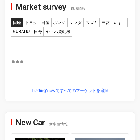
Market survey
市場情報
日経
トヨタ
日産
ホンダ
マツダ
スズキ
三菱
いすゞ
SUBARU
日野
ヤマハ発動機
TradingViewですべてのマーケットを追跡
New Car
新車種情報