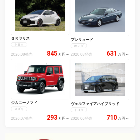
ＧＲヤリス
プレリュード
トヨタ
ホンダ
845
631
2026.08発売
万円
～
2026.08発売
万円
～
ジムニーノマド
ヴェルファイアハイブリッド
スズキ
トヨタ
293
710
2026.07発売
万円
～
2026.06発売
万円
～