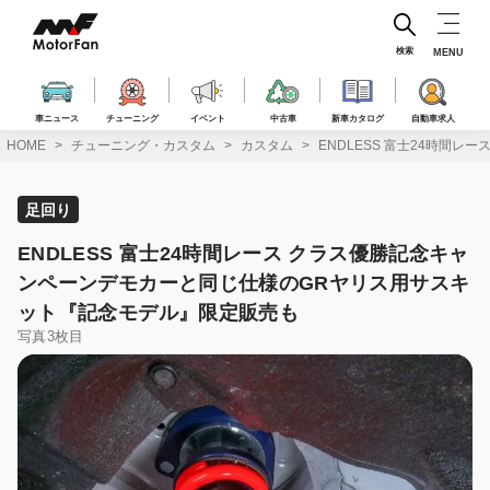
コ
ン
テ
検索
MENU
ン
ツ
へ
車ニュース
チューニング
イベント
中古車
新車カタログ
自動車求人
ス
HOME
チューニング・カスタム
カスタム
ENDLESS 富士24時間
キ
ッ
プ
足回り
ENDLESS 富士24時間レース クラス優勝記念キャ
ンペーンデモカーと同じ仕様のGRヤリス用サスキ
ット『記念モデル』限定販売も
写真3枚目