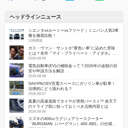
ヘッドラインニュース
シエンタvsルーミーvsフリード｜ミニバン人気3車
種を徹底比較！
12時間前
ガス・ヴァン・サントが“黄色い車”に込めた意味
とは？名作『マイ・プライベート・アイダホ』が
初のデジタルリマスター版で復活
2026.08.08
電気自動車(EV)の補助金って？2026年の金額の目
安や申請方法を解説
2026.08.08
SAやPAのEV充電スペースにガソリン車が駐車！
法律的にどう扱われる？
2026.08.07
真夏の高速道路でタイヤが突然バースト!? 炎天下
のドライブ前に知っておくべき点検内容とは
2026.08.06
スズキの400ccラグジュアリースクーター
「BURGMAN（バーグマン）400 ABS」の仕様を