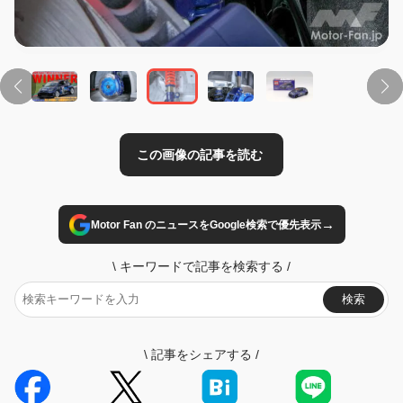
→
Motor Fan のニュースをGoogle検索で優先表示
\
キーワードで記事を検索する
/
検索
\
記事をシェアする
/