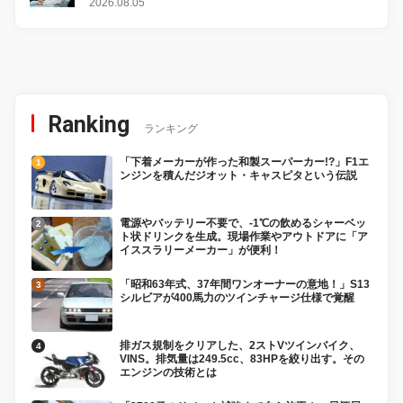
2026.08.05
Ranking
ランキング
「下着メーカーが作った和製スーパーカー!?」F1エ
ンジンを積んだジオット・キャスピタという伝説
電源やバッテリー不要で、-1℃の飲めるシャーベッ
ト状ドリンクを生成。現場作業やアウトドアに「ア
イススラリーメーカー」が便利！
「昭和63年式、37年間ワンオーナーの意地！」S13
シルビアが400馬力のツインチャージ仕様で覚醒
排ガス規制をクリアした、2ストVツインバイク、
VINS。排気量は249.5cc、83HPを絞り出す。その
エンジンの技術とは