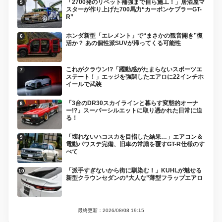
「2700発のリベット補強まで自ら施工！」居酒屋マ
スターが作り上げた700馬力“カーボンケブラーGT-
R”
ホンダ新型「エレメント」で“まさかの観音開き”復
活か？ あの個性派SUVが帰ってくる可能性
これがクラウン!?「躍動感がたまらないスポーツエ
ステート！」エッジを強調したエアロに22インチホ
イールで武装
「3台のDR30スカイラインと暮らす変態的オーナ
ー!?」スーパーシルエットに取り憑かれた日常に迫
る！
「壊れないハコスカを目指した結果…」エアコン＆
電動パワステ完備、旧車の常識を覆すGT-R仕様のす
べて
「派手すぎないから街に馴染む！」KUHLが魅せる
新型クラウンセダンの“大人な”薄型フラップエアロ
最終更新：2026/08/08 19:15