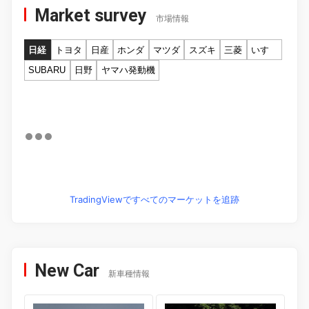
Market survey
市場情報
日経
トヨタ
日産
ホンダ
マツダ
スズキ
三菱
いすゞ
SUBARU
日野
ヤマハ発動機
TradingViewですべてのマーケットを追跡
New Car
新車種情報