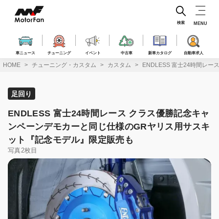
コ
ン
テ
検索
MENU
ン
ツ
へ
車ニュース
チューニング
イベント
中古車
新車カタログ
自動車求人
ス
HOME
チューニング・カスタム
カスタム
ENDLESS 富士24時間
キ
ッ
プ
足回り
ENDLESS 富士24時間レース クラス優勝記念キャ
ンペーンデモカーと同じ仕様のGRヤリス用サスキ
ット『記念モデル』限定販売も
写真2枚目