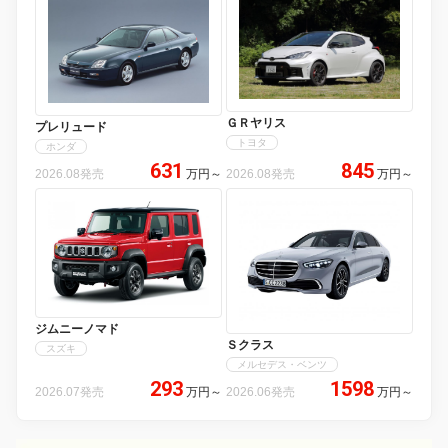
ＧＲヤリス
プレリュード
トヨタ
ホンダ
631
845
2026.08発売
万円
～
2026.08発売
万円
～
ジムニーノマド
Ｓクラス
スズキ
メルセデス・ベンツ
293
1598
2026.07発売
万円
～
2026.06発売
万円
～