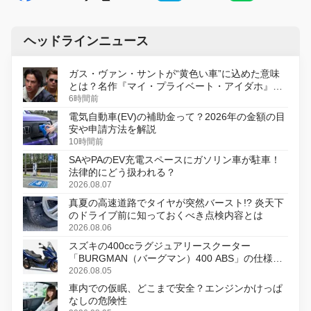
ヘッドラインニュース
ガス・ヴァン・サントが“黄色い車”に込めた意味
とは？名作『マイ・プライベート・アイダホ』が
初のデジタルリマスター版で復活
6時間前
電気自動車(EV)の補助金って？2026年の金額の目
安や申請方法を解説
10時間前
SAやPAのEV充電スペースにガソリン車が駐車！
法律的にどう扱われる？
2026.08.07
真夏の高速道路でタイヤが突然バースト!? 炎天下
のドライブ前に知っておくべき点検内容とは
2026.08.06
スズキの400ccラグジュアリースクーター
「BURGMAN（バーグマン）400 ABS」の仕様を
変更し、8月18日に発売
2026.08.05
車内での仮眠、どこまで安全？エンジンかけっぱ
なしの危険性