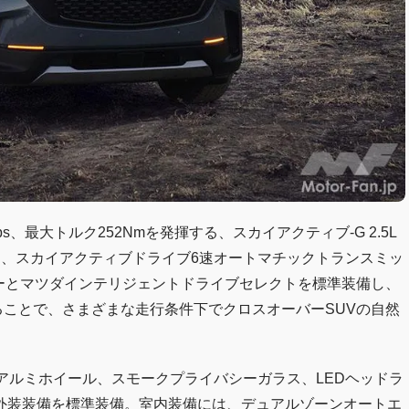
7ps、最大トルク252Nmを発揮する、スカイアクティブ-G 2.5L
は、スカイアクティブドライブ6速オートマチックトランスミッ
ジーとマツダインテリジェントドライブセレクトを標準装備し、
択することで、さまざまな走行条件下でクロスオーバーSUVの自然
アルミホイール、スモークプライバシーガラス、LEDヘッドラ
外装装備を標準装備。室内装備には、デュアルゾーンオートエ