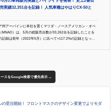
が5月の車両販売実績とハイライトを発表！ 史上2番目
売実績32,351台を記録！ 人気車種はやはりCX-50と
ア州アーバインに本社を置くマツダ・ノースアメリカン・オペ
MNAO）は、5月の総販売台数が33,262台を記録したことを
記録は前年（2022年5月）に比べて+117.2%の記録となっ
数は153,997台で、前年同期比20.6%増加を記録した。5月の
（前年同期24日）で、DSR（Daily Selling Rate）ベースで
増加を記録している。
→
のニュースをGoogle検索で優先表示
デルの受注開始！ フロントマスクのデザイン変更でよりモダ