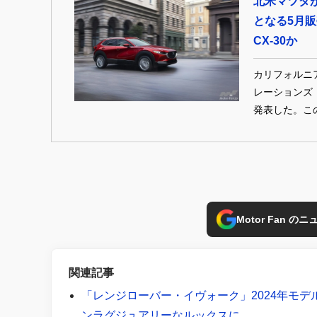
北米マツダ
となる5月販
CX-30か
カリフォルニ
レーションズ（
発表した。この
た。累計販売台
販売日数は25日
108.5%の
Motor Fan 
関連記事
「レンジローバー・イヴォーク」2024年モ
ンラグジュアリーなルックスに