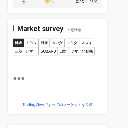
土
31°C
23°C
Market survey
市場情報
日経
トヨタ
日産
ホンダ
マツダ
スズキ
三菱
いすゞ
SUBARU
日野
ヤマハ発動機
TradingViewですべてのマーケットを追跡