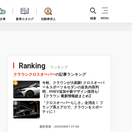
検索
MENU
古車
新車カタログ
自動車求人
！
Ranking
ランキング
クラウンクロスオーバー
の記事ランキング
今秋、クラウンが大刷新! クロスオーバ
ー＆スポーツ＆セダンの改良内容判
明、PHEV追加や新デザイン採用も!
【クラウン 最新情報総まとめ】
「クロスオーバーらしさ」全消去！ フ
ラップ系エアロで、クラウンをスポー
ティに！
最終更新：2026/08/07 07:09