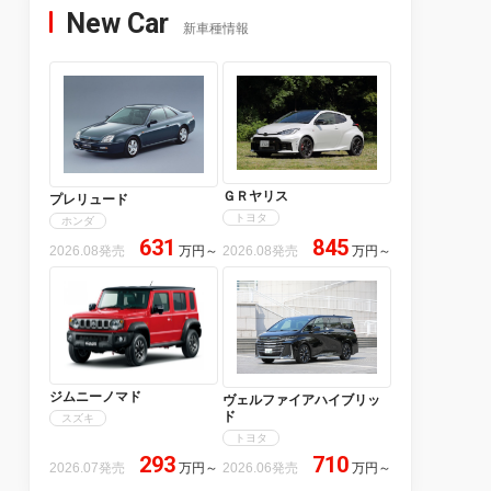
New Car
新車種情報
ＧＲヤリス
プレリュード
トヨタ
ホンダ
631
845
2026.08発売
万円
～
2026.08発売
万円
～
ジムニーノマド
ヴェルファイアハイブリッ
ド
スズキ
トヨタ
293
710
2026.07発売
万円
～
2026.06発売
万円
～