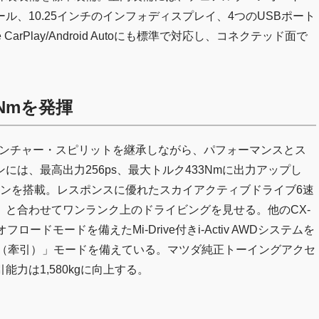
、10.25インチのインフォディスプレイ、4つのUSBポート
rPlay/Android Autoにも標準で対応し、コネクテッド面で
33Nmを発揮
のアドベンチャー・スピリットを継承しながら、パフォーマンスとス
は、最高出力256ps、最大トルク433Nmに出力アップし
ンジンを搭載。レスポンスに優れたスカイアクティブドライブ6速
と合わせてワンランク上のドライビングを見せる。他のCX-
ドモードを備えたMi-Drive付きi-Activ AWDシステムを
ng（牽引）」モードを備えている。マツダ純正トーイングアクセ
力は1,580kgに向上する。