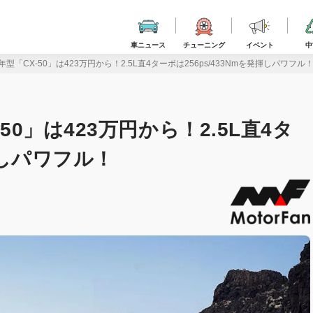
車ニュース
チューニング
イベント
中
年型「CX-50」は423万円から！2.5L直4ターボは256ps/433Nmを発揮しパワフル
50」は423万円から！2.5L直4タ
揮しパワフル！