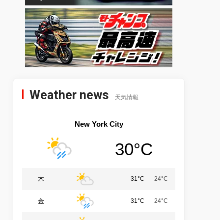
Weather news
天気情報
New York City
30°C
木
31°C
24°C
金
31°C
24°C