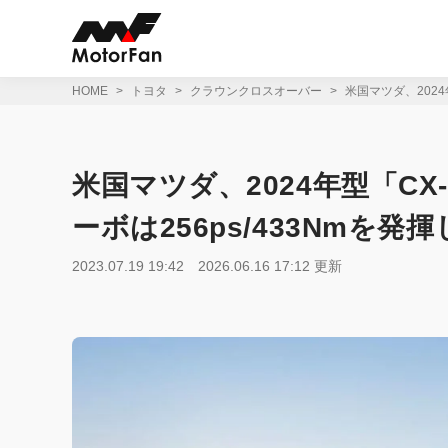
コ
ン
テ
ン
ツ
HOME
トヨタ
クラウンクロスオーバー
米国マツダ、2024
へ
ス
キ
ッ
米国マツダ、2024年型「CX-
プ
ーボは256ps/433Nmを発
2023.07.19 19:42
2026.06.16 17:12 更新