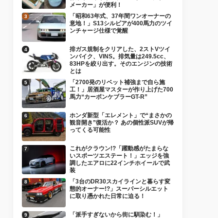
メーカー」が便利！
「昭和63年式、37年間ワンオーナーの
意地！」S13シルビアが400馬力のツイ
ンチャージ仕様で覚醒
排ガス規制をクリアした、2ストVツイ
ンバイク、VINS。排気量は249.5cc、
83HPを絞り出す。そのエンジンの技術
とは
「2700発のリベット補強まで自ら施
工！」居酒屋マスターが作り上げた700
馬力“カーボンケブラーGT-R”
ホンダ新型「エレメント」で“まさかの
観音開き”復活か？ あの個性派SUVが帰
ってくる可能性
これがクラウン!?「躍動感がたまらな
いスポーツエステート！」エッジを強
調したエアロに22インチホイールで武
装
「3台のDR30スカイラインと暮らす変
態的オーナー!?」スーパーシルエット
に取り憑かれた日常に迫る！
「派手すぎないから街に馴染む！」