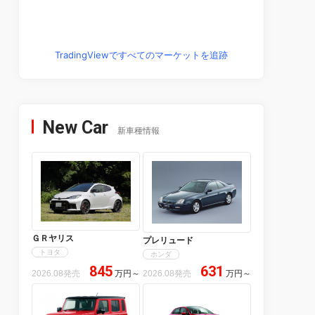
TradingViewですべてのマーケットを追跡
New Car
新車種情報
ＧＲヤリス
プレリュード
トヨタ
ホンダ
845
631
2026.08発売
万円
～
2026.08発売
万円
～