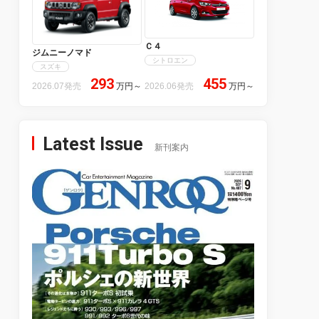
Ｃ４
ジムニーノマド
シトロエン
スズキ
293
455
2026.07発売
万円
～
2026.06発売
万円
～
Latest Issue
新刊案内