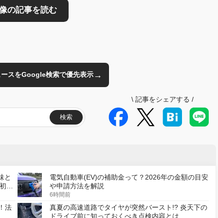
→
のニュースをGoogle検索で優先表示
\
記事をシェアする
/
検索
味と
電気自動車(EV)の補助金って？2026年の金額の目安
初の
や申請方法を解説
6時間前
！法
真夏の高速道路でタイヤが突然バースト!? 炎天下の
ドライブ前に知っておくべき点検内容とは