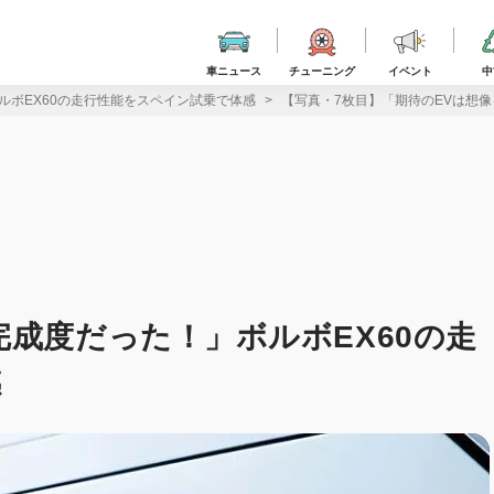
車ニュース
チューニング
イベント
中
ルボEX60の走行性能をスペイン試乗で体感
【写真・7枚目】「期待のEVは想
完成度だった！」ボルボEX60の走
感