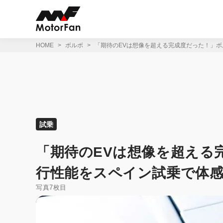
コ
ン
テ
ン
ツ
HOME
ボルボ
「期待のEVは想像を超える完成度だった！」ボ
へ
ス
キ
ッ
プ
試乗
「期待のEVは想像を超える
行性能をスペイン試乗で体
写真7枚目