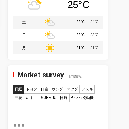
25°C
土
33°C
24°C
日
33°C
23°C
月
31°C
21°C
Market survey
市場情報
日経
トヨタ
日産
ホンダ
マツダ
スズキ
三菱
いすゞ
SUBARU
日野
ヤマハ発動機