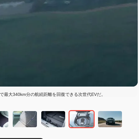
読む
分で最大340km分の航続距離を回復できる次世代EVだ。