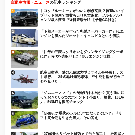
自動車情報・ニュース
の記事ランキング
トヨタ『ルーミー』がついに弱点克服!? 待望のハイ
ブリッド採用で燃費も走りも大進化、フルモデルチ
ェンジ級の変身で近日登場か!? 【予想CG付き】
「下着メーカーが作った和製スーパーカー!?」F1エ
ンジンを積んだジオット・キャスピタという伝説
「往年の三菱スタリオンをダウンサイジングターボ
に!?」時代を先取りした4G63エンジン仕様！
航空自衛隊、謎の未確認大型ミサイルを搭載しテス
ト飛行。「25式地対艦誘導弾」空中発射型が初めて
姿を見せた！
「ジムニーノマド」の“弱点”は本当か？ 買う前に知
っておきたい5つのポイント！小回り、燃費、101馬
力、5速MTを徹底チェック
「GR86は“現代のシルビア”になったのか!?」ドリ
フト黄金期を生きた達人、その答え
「2700発のリベット補強まで自ら施工！」居酒屋マ