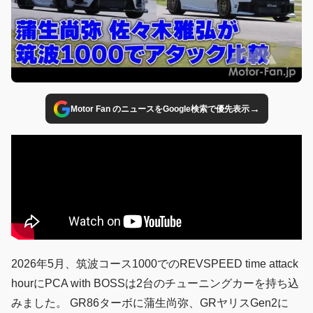
→
Motor Fan のニュースをGoogle検索で優先表示
2026年5月、筑波コース1000でのREVSPEED time attack
hourにPCA with BOSSは2台のチューニングカーを持ち込
みました。 GR86ターボに蒲生尚弥、GRヤリスGen2に