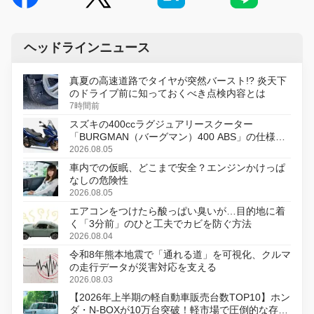
ヘッドラインニュース
真夏の高速道路でタイヤが突然バースト!? 炎天下
のドライブ前に知っておくべき点検内容とは
7時間前
スズキの400ccラグジュアリースクーター
「BURGMAN（バーグマン）400 ABS」の仕様を
変更し、8月18日に発売
2026.08.05
車内での仮眠、どこまで安全？エンジンかけっぱ
なしの危険性
2026.08.05
エアコンをつけたら酸っぱい臭いが…目的地に着
く「3分前」のひと工夫でカビを防ぐ方法
2026.08.04
令和8年熊本地震で「通れる道」を可視化、クルマ
の走行データが災害対応を支える
2026.08.03
【2026年上半期の軽自動車販売台数TOP10】ホン
ダ・N-BOXが10万台突破！軽市場で圧倒的な存在