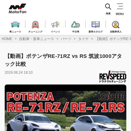
コ
ン
テ
検索
MENU
ン
ツ
へ
車ニュース
チューニング
イベント
中古車
新車カタログ
自動車求人
ス
HOME
自動車・新車ニュース
パーツ
タイヤ
【動画】ポテンザRE-71
キ
ッ
プ
【動画】ポテンザRE-71RZ vs RS 筑波1000アタ
ック比較
2026.06.24 18:10