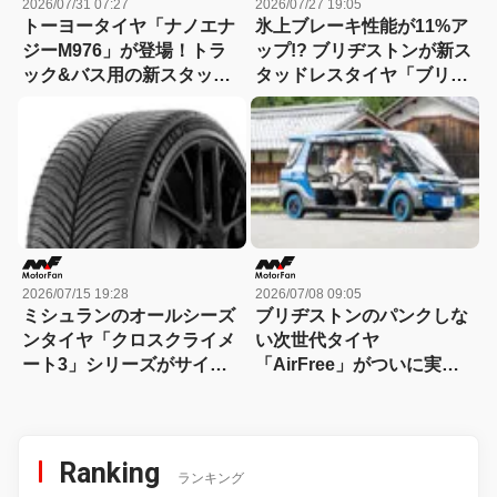
2026/07/31 07:27
2026/07/27 19:05
トーヨータイヤ「ナノエナ
氷上ブレーキ性能が11%ア
ジーM976」が登場！トラ
ップ!? ブリヂストンが新ス
ック&バス用の新スタッド
タッドレスタイヤ「ブリザ
レスタイヤ、低燃費&耐摩
ック アイスピーク」を発
耗&氷雪性能を高いレベル
表！
で両立
2026/07/15 19:28
2026/07/08 09:05
ミシュランのオールシーズ
ブリヂストンのパンクしな
ンタイヤ「クロスクライメ
い次世代タイヤ
ート3」シリーズがサイズ
「AirFree」がついに実用
バリーションを拡充！
化！ 滋賀県東近江市のグリ
ーンスローモビリティ自動
運転サービスで全国初採用
Ranking
ランキング