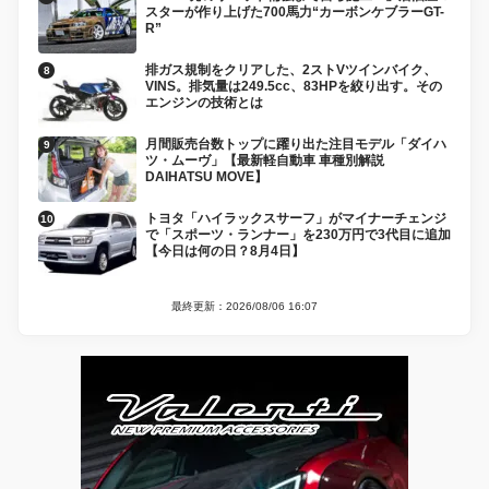
スターが作り上げた700馬力“カーボンケブラーGT-
R”
排ガス規制をクリアした、2ストVツインバイク、
VINS。排気量は249.5cc、83HPを絞り出す。その
エンジンの技術とは
月間販売台数トップに躍り出た注目モデル「ダイハ
ツ・ムーヴ」【最新軽自動車 車種別解説
DAIHATSU MOVE】
トヨタ「ハイラックスサーフ」がマイナーチェンジ
で「スポーツ・ランナー」を230万円で3代目に追加
【今日は何の日？8月4日】
最終更新：2026/08/06 16:07