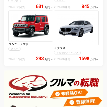
ホンダ
631
845
2026.08発売
万円
～
2026.08発売
万円
～
ジムニーノマド
Ｓクラス
スズキ
メルセデス・ベンツ
293
1598
2026.07発売
万円
～
2026.06発売
万円
～