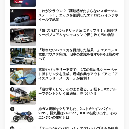
これがクラウン!?「躍動感がたまらないスポーツエ
ステート！」エッジを強調したエアロに22インチホ
イールで武装
「気づけば430セドリック沼にドップリ！」最終型
ターボブロアムをシャコタンで愛し抜く男の物語
「壊れないハコスカを目指した結果…」エアコン＆
電動パワステ完備、旧車の常識を覆すGT-R仕様のす
べて
電源やバッテリー不要で、-1℃の飲めるシャーベッ
ト状ドリンクを生成。現場作業やアウトドアに「ア
イススラリーメーカー」が便利！
「遊び尽くして、そのまま寝る。」軽トラ×エアル
ーフテントという最適解、見つけた!!
排ガス規制をクリアした、2ストVツインバイク、
VINS。排気量は249.5cc、83HPを絞り出す。その
エンジンの技術とは
『オーラがハンパない！』アグレッシブさも高級感