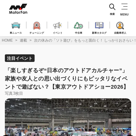
コ
ン
テ
検索
MENU
ン
ツ
へ
車ニュース
チューニング
イベント
中古車
新車カタログ
自動車求人
ス
HOME
連載
次の休みの「ソト遊び」をもっと面白く！ しっかりおさらい
キ
ッ
プ
注目イベント
「楽しすぎるぞ“日本のアウトドアカルチャー”」
家族や友人との思い出づくりにもピッタリなイベ
ントで遊ばない？【東京アウトドアショー2026】
写真3枚目