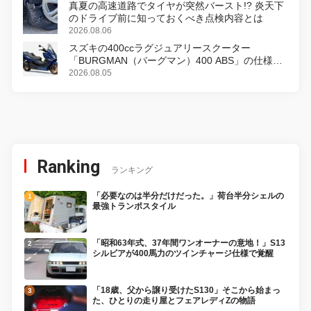
真夏の高速道路でタイヤが突然バースト!? 炎天下
のドライブ前に知っておくべき点検内容とは
2026.08.06
スズキの400ccラグジュアリースクーター
「BURGMAN（バーグマン）400 ABS」の仕様を
変更し、8月18日に発売
2026.08.05
Ranking
ランキング
「必要なのは半分だけだった。」荷台半分シェルの
最強トランポスタイル
「昭和63年式、37年間ワンオーナーの意地！」S13
シルビアが400馬力のツインチャージ仕様で覚醒
「18歳、父から譲り受けたS130」そこから始まっ
た、ひとりの走り屋とフェアレディZの物語