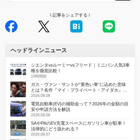
\
記事をシェアする
/
ヘッドラインニュース
シエンタvsルーミーvsフリード｜ミニバン人気3車
種を徹底比較！
15時間前
ガス・ヴァン・サントが“黄色い車”に込めた意味
とは？名作『マイ・プライベート・アイダホ』が
初のデジタルリマスター版で復活
2026.08.08
電気自動車(EV)の補助金って？2026年の金額の目
安や申請方法を解説
2026.08.08
SAやPAのEV充電スペースにガソリン車が駐車！
法律的にどう扱われる？
2026.08.07