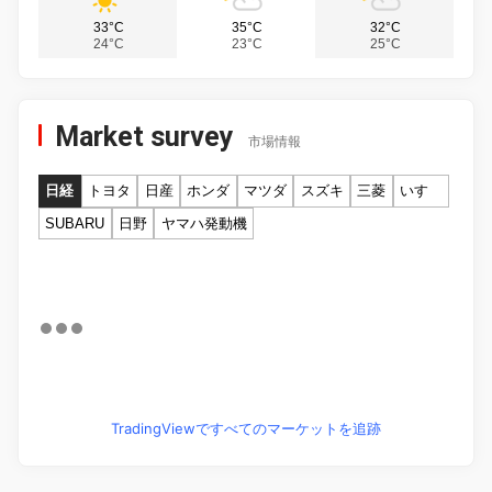
33°C
35°C
32°C
24°C
23°C
25°C
Market survey
市場情報
日経
トヨタ
日産
ホンダ
マツダ
スズキ
三菱
いすゞ
SUBARU
日野
ヤマハ発動機
TradingViewですべてのマーケットを追跡