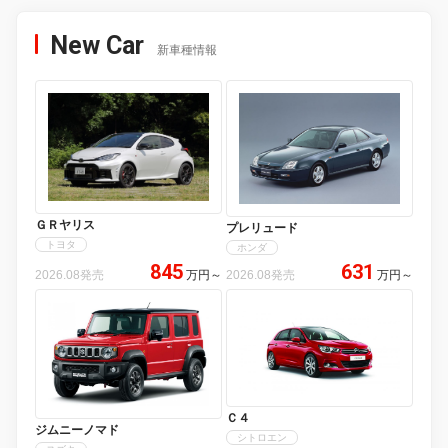
New Car
新車種情報
ＧＲヤリス
プレリュード
トヨタ
ホンダ
845
631
2026.08発売
万円
～
2026.08発売
万円
～
Ｃ４
ジムニーノマド
シトロエン