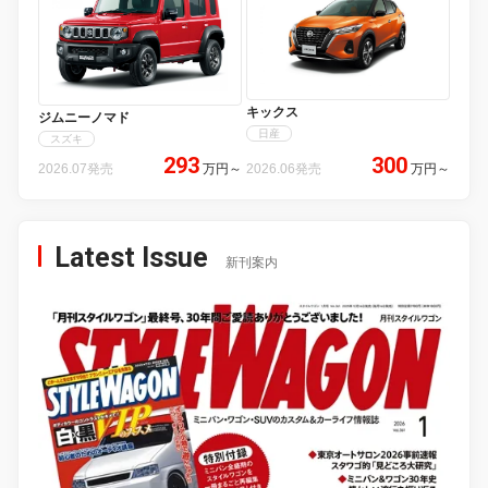
キックス
ジムニーノマド
日産
スズキ
293
300
2026.07発売
万円
～
2026.06発売
万円
～
Latest Issue
新刊案内