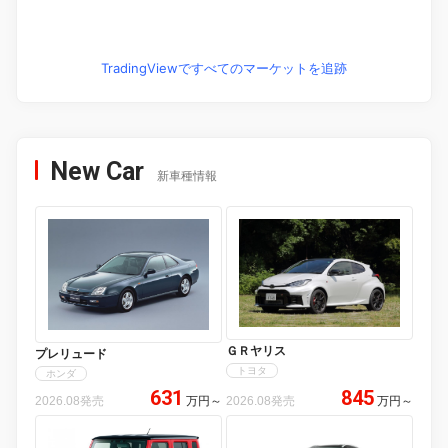
TradingViewですべてのマーケットを追跡
New Car
新車種情報
ＧＲヤリス
プレリュード
トヨタ
ホンダ
631
845
2026.08発売
万円
～
2026.08発売
万円
～