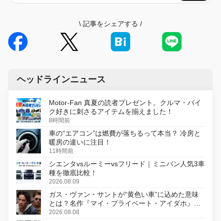
\
記事をシェアする
/
ヘッドラインニュース
Motor-Fan 真夏の読者プレゼント。クルマ・バイ
ク好きに刺さるアイテムを揃えました！
8時間前
車の“エアコン”は燃費が落ちるって本当？ 冷房と
暖房の違いに注目！
11時間前
シエンタvsルーミーvsフリード｜ミニバン人気3車
種を徹底比較！
2026.08.09
ガス・ヴァン・サントが“黄色い車”に込めた意味
とは？名作『マイ・プライベート・アイダホ』が
初のデジタルリマスター版で復活
2026.08.08