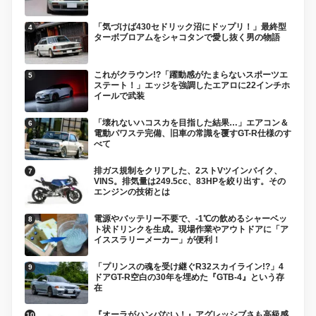
「気づけば430セドリック沼にドップリ！」最終型
ターボブロアムをシャコタンで愛し抜く男の物語
これがクラウン!?「躍動感がたまらないスポーツエ
ステート！」エッジを強調したエアロに22インチホ
イールで武装
「壊れないハコスカを目指した結果…」エアコン＆
電動パワステ完備、旧車の常識を覆すGT-R仕様のす
べて
排ガス規制をクリアした、2ストVツインバイク、
VINS。排気量は249.5cc、83HPを絞り出す。その
エンジンの技術とは
電源やバッテリー不要で、-1℃の飲めるシャーベッ
ト状ドリンクを生成。現場作業やアウトドアに「ア
イススラリーメーカー」が便利！
「プリンスの魂を受け継ぐR32スカイライン!?」4
ドアGT-R空白の30年を埋めた『GTB-4』という存
在
『オーラがハンパない！』アグレッシブさも高級感