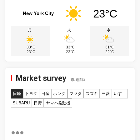
23°C
New York City
月
火
水
33°C
33°C
31°C
23°C
23°C
22°C
Market survey
市場情報
日経
トヨタ
日産
ホンダ
マツダ
スズキ
三菱
いすゞ
SUBARU
日野
ヤマハ発動機