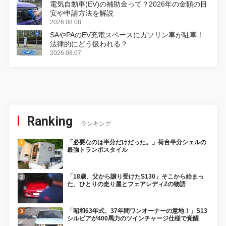
電気自動車(EV)の補助金って？2026年の金額の目
安や申請方法を解説
2026.08.08
SAやPAのEV充電スペースにガソリン車が駐車！
法律的にどう扱われる？
2026.08.07
Ranking
ランキング
「必要なのは半分だけだった。」荷台半分シェルの
最強トランポスタイル
「18歳、父から譲り受けたS130」そこから始まっ
た、ひとりの走り屋とフェアレディZの物語
「昭和63年式、37年間ワンオーナーの意地！」S13
シルビアが400馬力のツインチャージ仕様で覚醒