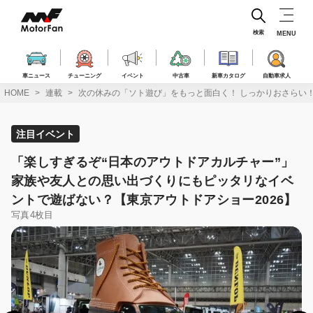
コ
ン
テ
検索
MENU
ン
ツ
へ
車ニュース
チューニング
イベント
中古車
新車カタログ
自動車求人
ス
HOME
連載
次の休みの「ソト遊び」をもっと面白く！ しっかりおさらい
キ
ッ
プ
注目イベント
「楽しすぎるぞ“日本のアウトドアカルチャー”」
家族や友人との思い出づくりにもピッタリなイベ
ントで遊ばない？【東京アウトドアショー2026】
写真4枚目