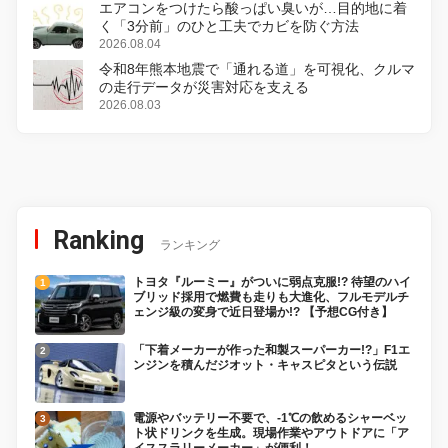
エアコンをつけたら酸っぱい臭いが…目的地に着
く「3分前」のひと工夫でカビを防ぐ方法
2026.08.04
令和8年熊本地震で「通れる道」を可視化、クルマ
の走行データが災害対応を支える
2026.08.03
Ranking
ランキング
トヨタ『ルーミー』がついに弱点克服!? 待望のハイ
ブリッド採用で燃費も走りも大進化、フルモデルチ
ェンジ級の変身で近日登場か!? 【予想CG付き】
「下着メーカーが作った和製スーパーカー!?」F1エ
ンジンを積んだジオット・キャスピタという伝説
電源やバッテリー不要で、-1℃の飲めるシャーベッ
ト状ドリンクを生成。現場作業やアウトドアに「ア
イススラリーメーカー」が便利！