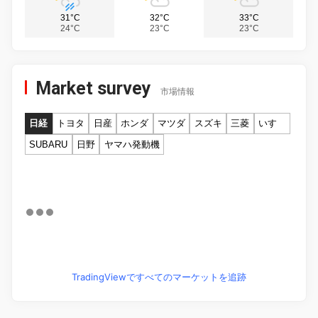
31°C
32°C
33°C
24°C
23°C
23°C
Market survey
市場情報
日経
トヨタ
日産
ホンダ
マツダ
スズキ
三菱
いすゞ
SUBARU
日野
ヤマハ発動機
TradingViewですべてのマーケットを追跡