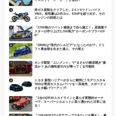
排ガス規制をクリアした、2ストVツインバイク、
VINS。排気量は249.5cc、83HPを絞り出す。その
エンジンの技術とは
「2700発のリベット補強まで自ら施工！」居酒屋マ
スターが作り上げた700馬力“カーボンケブラーGT-
R”
「GR86は“現代のシルビア”になったのか!?」ドリ
フト黄金期を生きた達人、その答え
ホンダ新型「エレメント」で“まさかの観音開き”復
活か？ あの個性派SUVが帰ってくる可能性
トヨタ 新型ハリアーがさらに精悍に! モデリスタ＆
TRDが専用カスタムパーツを一斉発売、スポーティ
さを大幅パワーアップ!
「3台のDR30スカイラインと暮らす変態的オーナ
ー!?」スーパーシルエットに取り憑かれた日常に迫
る！
「”VR38DETTはボアアップできない”を覆す！」最