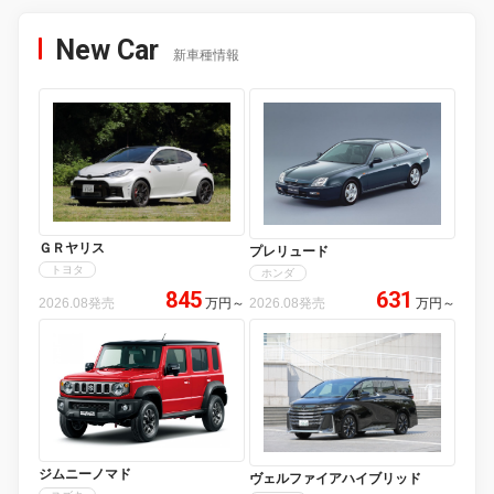
New Car
新車種情報
ＧＲヤリス
プレリュード
トヨタ
ホンダ
845
631
2026.08発売
万円
～
2026.08発売
万円
～
ジムニーノマド
ヴェルファイアハイブリッド