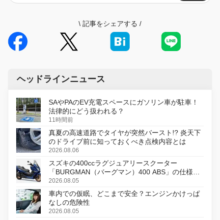
\
記事をシェアする
/
ヘッドラインニュース
SAやPAのEV充電スペースにガソリン車が駐車！
法律的にどう扱われる？
11時間前
真夏の高速道路でタイヤが突然バースト!? 炎天下
のドライブ前に知っておくべき点検内容とは
2026.08.06
スズキの400ccラグジュアリースクーター
「BURGMAN（バーグマン）400 ABS」の仕様を
変更し、8月18日に発売
2026.08.05
車内での仮眠、どこまで安全？エンジンかけっぱ
なしの危険性
2026.08.05