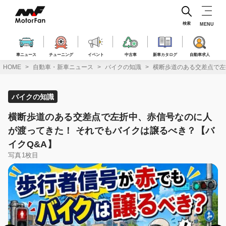
コ
ン
テ
検索
MENU
ン
ツ
へ
車ニュース
チューニング
イベント
中古車
新車カタログ
自動車求人
ス
HOME
自動車・新車ニュース
バイクの知識
横断歩道のある交差点で左
キ
ッ
プ
バイクの知識
横断歩道のある交差点で左折中、赤信号なのに人
が渡ってきた！ それでもバイクは譲るべき？【バ
イクQ&A】
写真1枚目