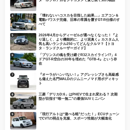
ターボブロアムをシャコタンで愛し抜く男の物語
「壊れないハコスカを目指した結果…」エアコン＆
電動パワステ完備、旧車の常識を覆すGT-R仕様のす
べて
2026年4月からディーゼルが選べなくなった！『よ
り逞しく、より機能的に、より泥臭く』カスタム人
気も高いランクル250ってどんなクルマ？【トヨ
タ・ランドクルーザーガイド】
「プリンスの魂を受け継ぐR32スカイライン!?」4
ドアGT-R空白の30年を埋めた『GTB-4』という存
在
『オーラがハンパない！』アグレッシブさも高級感
も備えた名門WALDのジムニーノマド用ボディキッ
ト
三菱「デリカD:6」はPHEVで生まれ変わる？ 次期
型が目指す“唯一無二”の最強SUVミニバン
「現行アルトは“遊べる軽”だった！」ECUチューン
でCVTの弱点を克服、スポーツ性能が大幅進化