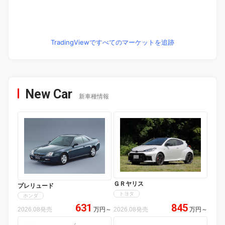
TradingViewですべてのマーケットを追跡
New Car
新車種情報
ＧＲヤリス
プレリュード
トヨタ
ホンダ
631
845
2026.08発売
万円
～
2026.08発売
万円
～