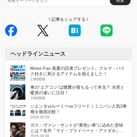
検索
\
記事をシェアする
/
ヘッドラインニュース
Motor-Fan 真夏の読者プレゼント。クルマ・バイ
ク好きに刺さるアイテムを揃えました！
13時間前
車の“エアコン”は燃費が落ちるって本当？ 冷房と
暖房の違いに注目！
15時間前
シエンタvsルーミーvsフリード｜ミニバン人気3車
種を徹底比較！
2026.08.09
ガス・ヴァン・サントが“黄色い車”に込めた意味
とは？名作『マイ・プライベート・アイダホ』が
初のデジタルリマスター版で復活
2026.08.08