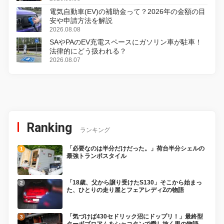
電気自動車(EV)の補助金って？2026年の金額の目
安や申請方法を解説
2026.08.08
SAやPAのEV充電スペースにガソリン車が駐車！
法律的にどう扱われる？
2026.08.07
Ranking
ランキング
「必要なのは半分だけだった。」荷台半分シェルの
最強トランポスタイル
「18歳、父から譲り受けたS130」そこから始まっ
た、ひとりの走り屋とフェアレディZの物語
「気づけば430セドリック沼にドップリ！」最終型