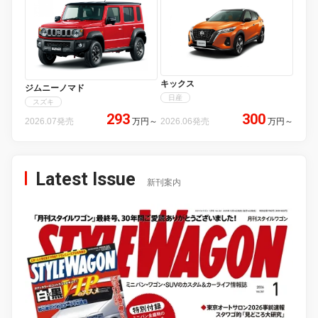
キックス
ジムニーノマド
日産
スズキ
293
300
2026.07発売
万円
～
2026.06発売
万円
～
Latest Issue
新刊案内