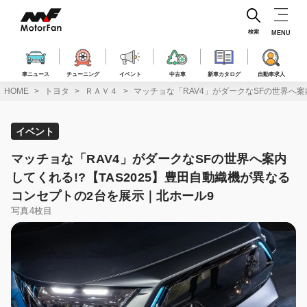
コ
ン
テ
検索
MENU
ン
ツ
へ
車ニュース
チューニング
イベント
中古車
新車カタログ
自動車求人
ス
HOME
トヨタ
ＲＡＶ４
マッチョな「RAV4」がダークなSFの世界へ案
キ
ッ
プ
イベント
マッチョな「RAV4」がダークなSFの世界へ案内
してくれる!?【TAS2025】豊田自動織機が異なる
コンセプトの2台を展示｜北ホール9
写真4枚目