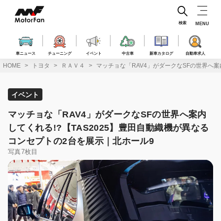
コ
ン
テ
検索
MENU
ン
ツ
へ
車ニュース
チューニング
イベント
中古車
新車カタログ
自動車求人
ス
HOME
トヨタ
ＲＡＶ４
マッチョな「RAV4」がダークなSFの世界へ案
キ
ッ
プ
イベント
マッチョな「RAV4」がダークなSFの世界へ案内
してくれる!?【TAS2025】豊田自動織機が異なる
コンセプトの2台を展示｜北ホール9
写真7枚目