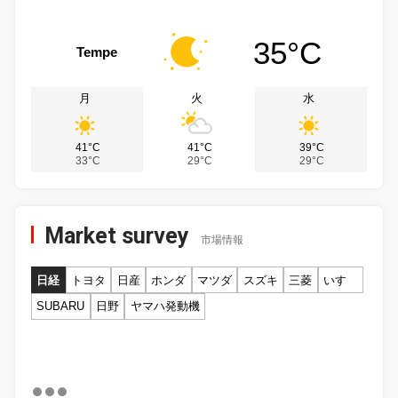
35°C
Tempe
月
火
水
41°C
41°C
39°C
33°C
29°C
29°C
Market survey
市場情報
日経
トヨタ
日産
ホンダ
マツダ
スズキ
三菱
いすゞ
SUBARU
日野
ヤマハ発動機