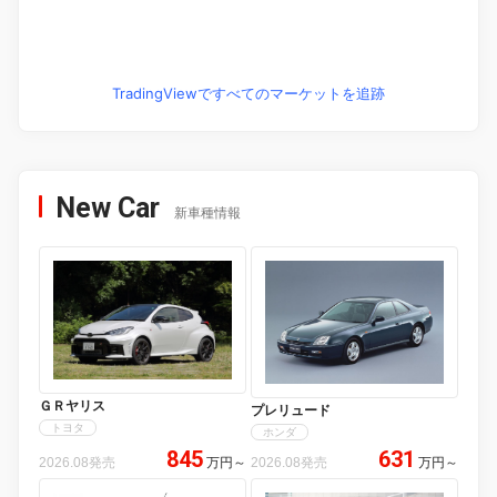
TradingViewですべてのマーケットを追跡
New Car
新車種情報
ＧＲヤリス
プレリュード
トヨタ
ホンダ
845
631
2026.08発売
万円
～
2026.08発売
万円
～