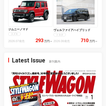
ジムニーノマド
ヴェルファイアハイブリッド
スズキ
トヨタ
293
710
2026.07発売
万円
～
2026.06発売
万円
～
Latest Issue
新刊案内