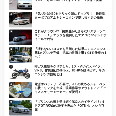
シルビアが400馬力のツインチャージ仕様で覚醒
「気づけば430セドリック沼にドップリ！」最終型
ターボブロアムをシャコタンで愛し抜く男の物語
これがクラウン!?「躍動感がたまらないスポーツエ
ステート！」エッジを強調したエアロに22インチホ
イールで武装
「壊れないハコスカを目指した結果…」エアコン＆
電動パワステ完備、旧車の常識を覆すGT-R仕様のす
べて
排ガス規制をクリアした、2ストVツインバイク、
VINS。排気量は249.5cc、83HPを絞り出す。その
エンジンの技術とは
電源やバッテリー不要で、-1℃の飲めるシャーベッ
ト状ドリンクを生成。現場作業やアウトドアに「ア
イススラリーメーカー」が便利！
「プリンスの魂を受け継ぐR32スカイライン!?」4
ドアGT-R空白の30年を埋めた『GTB-4』という存
在