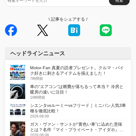
検索
\
記事をシェアする
/
ヘッドラインニュース
Motor-Fan 真夏の読者プレゼント。クルマ・バイ
ク好きに刺さるアイテムを揃えました！
7時間前
車の“エアコン”は燃費が落ちるって本当？ 冷房と
暖房の違いに注目！
10時間前
シエンタvsルーミーvsフリード｜ミニバン人気3車
種を徹底比較！
2026.08.09
ガス・ヴァン・サントが“黄色い車”に込めた意味
とは？名作『マイ・プライベート・アイダホ』が
初のデジタルリマスター版で復活
2026.08.08