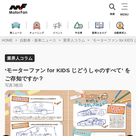
コ
ン
テ
検索
MENU
ン
ツ
へ
車ニュース
チューニング
イベント
中古車
新車カタログ
自動車求人
ス
HOME
自動車・新車ニュース
業界人コラム
‘モーターファン for KI
キ
ッ
プ
業界人コラム
‘モーターファン for KIDS じどうしゃのすべて’ を
ご存知ですか？
写真3枚目