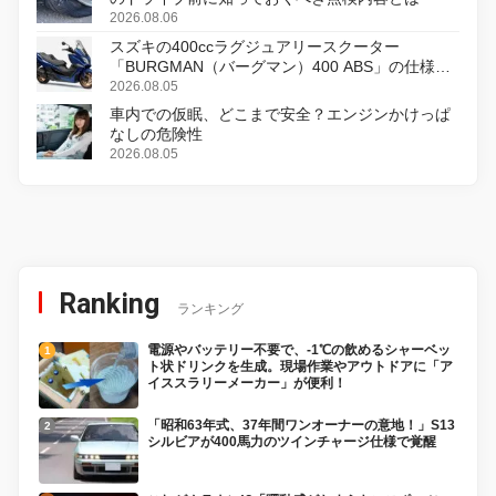
2026.08.06
スズキの400ccラグジュアリースクーター
「BURGMAN（バーグマン）400 ABS」の仕様を
変更し、8月18日に発売
2026.08.05
車内での仮眠、どこまで安全？エンジンかけっぱ
なしの危険性
2026.08.05
Ranking
ランキング
電源やバッテリー不要で、-1℃の飲めるシャーベッ
ト状ドリンクを生成。現場作業やアウトドアに「ア
イススラリーメーカー」が便利！
「昭和63年式、37年間ワンオーナーの意地！」S13
シルビアが400馬力のツインチャージ仕様で覚醒