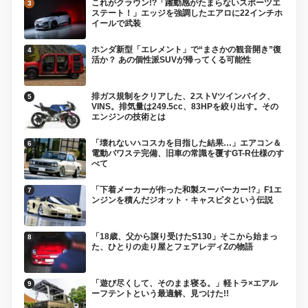
これがクラウン!?「躍動感がたまらないスポーツエ
ステート！」エッジを強調したエアロに22インチホ
イールで武装
ホンダ新型「エレメント」で“まさかの観音開き”復
活か？ あの個性派SUVが帰ってくる可能性
排ガス規制をクリアした、2ストVツインバイク、
VINS。排気量は249.5cc、83HPを絞り出す。その
エンジンの技術とは
「壊れないハコスカを目指した結果…」エアコン＆
電動パワステ完備、旧車の常識を覆すGT-R仕様のす
べて
「下着メーカーが作った和製スーパーカー!?」F1エ
ンジンを積んだジオット・キャスピタという伝説
「18歳、父から譲り受けたS130」そこから始まっ
た、ひとりの走り屋とフェアレディZの物語
「遊び尽くして、そのまま寝る。」軽トラ×エアル
ーフテントという最適解、見つけた!!