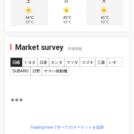
土
日
月
44°C
45°C
41°C
33°C
33°C
32°C
Market survey
市場情報
日経
トヨタ
日産
ホンダ
マツダ
スズキ
三菱
いすゞ
SUBARU
日野
ヤマハ発動機
TradingViewですべてのマーケットを追跡