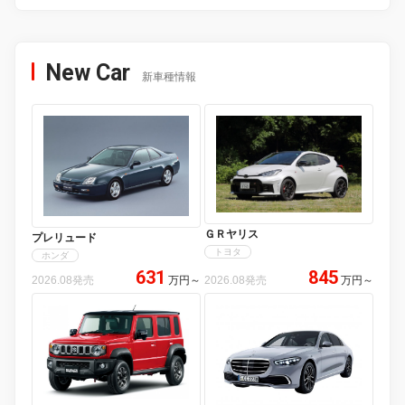
New Car
新車種情報
ＧＲヤリス
プレリュード
トヨタ
ホンダ
631
845
2026.08発売
万円
～
2026.08発売
万円
～