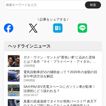
検索
\
記事をシェアする
/
ヘッドラインニュース
ガス・ヴァン・サントが“黄色い車”に込めた意味
とは？名作『マイ・プライベート・アイダホ』が
初のデジタルリマスター版で復活
16時間前
電気自動車(EV)の補助金って？2026年の金額の目
安や申請方法を解説
20時間前
SAやPAのEV充電スペースにガソリン車が駐車！
法律的にどう扱われる？
2026.08.07
真夏の高速道路でタイヤが突然バースト!? 炎天下
のドライブ前に知っておくべき点検内容とは