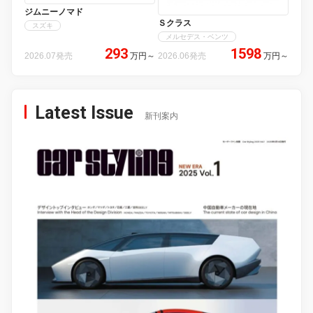
ジムニーノマド
Ｓクラス
スズキ
メルセデス・ベンツ
293
1598
2026.07発売
万円
～
2026.06発売
万円
～
Latest Issue
新刊案内