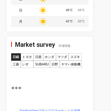
日
45°C
33°C
月
41°C
32°C
Market survey
市場情報
日経
トヨタ
日産
ホンダ
マツダ
スズキ
三菱
いすゞ
SUBARU
日野
ヤマハ発動機
TradingViewですべてのマーケットを追跡