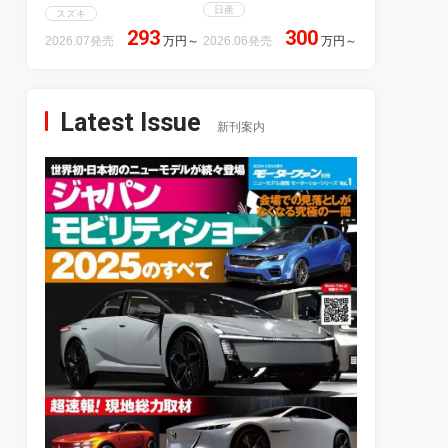
日産
スズキ
293
300
2026.07発売
万円
～
2026.06発売
万円
～
Latest Issue
新刊案内