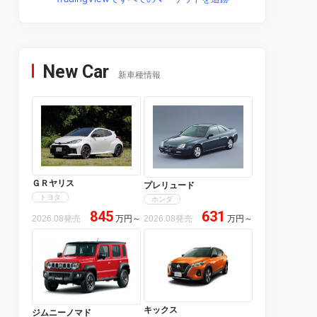
New Car
新車種情報
ＧＲヤリス
プレリュード
トヨタ
ホンダ
845
631
2026.08発売
万円
～
2026.08発売
万円
～
キックス
ジムニーノマド