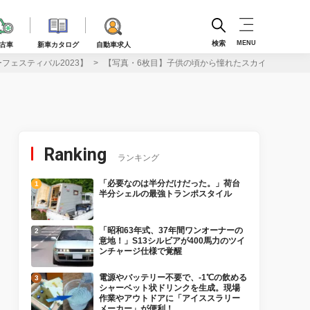
検索
MENU
古車
新車カタログ
自動車求人
フェスティバル2023】
【写真・6枚目】子供の頃から憧れたスカイラインGT-R
Ranking
ランキング
「必要なのは半分だけだった。」荷台
半分シェルの最強トランポスタイル
「昭和63年式、37年間ワンオーナーの
意地！」S13シルビアが400馬力のツイ
ンチャージ仕様で覚醒
電源やバッテリー不要で、-1℃の飲める
シャーベット状ドリンクを生成。現場
作業やアウトドアに「アイススラリー
メーカー」が便利！