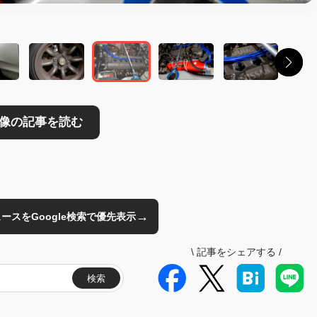
→
のニュースをGoogle検索で優先表示
\
記事をシェアする
/
検索