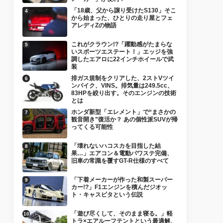
「18歳、父から譲り受けたS130」そこ
から始まった、ひとりの走り屋とフェ
アレディZの物語
これがクラウン!?「躍動感がたまらな
いスポーツエステート！」エッジを強
調したエアロに22インチホイールで武
装
排ガス規制をクリアした、2ストVツイ
ンバイク、VINS。排気量は249.5cc、
83HPを絞り出す。そのエンジンの技術
とは
ホンダ新型「エレメント」で“まさかの
観音開き”復活か？ あの個性派SUVが帰
ってくる可能性
「壊れないハコスカを目指した結
果…」エアコン＆電動パワステ完備、
旧車の常識を覆すGT-R仕様のすべて
「下着メーカーが作った和製スーパー
カー!?」F1エンジンを積んだジオッ
ト・キャスピタという伝説
「遊び尽くして、そのまま寝る。」軽
トラ×エアルーフテントという最適解、