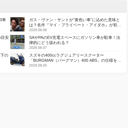
3車
ガス・ヴァン・サントが“黄色い車”に込めた意味と
は？名作『マイ・プライベート・アイダホ』が初の
デジタルリマスター版で復活
2026.08.08
の目安
SAやPAのEV充電スペースにガソリン車が駐車！法
律的にどう扱われる？
2026.08.07
天下の
スズキの400ccラグジュアリースクーター
「BURGMAN（バーグマン）400 ABS」の仕様を変
更し、8月18日に発売
2026.08.05