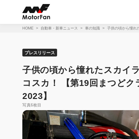
コ
ン
テ
ン
ツ
HOME
自動車・新車ニュース
車の知識
子供の頃から憧れた
へ
ス
キ
ッ
プレスリリース
プ
子供の頃から憧れたスカイライ
コスカ！ 【第19回まつど
2023】
写真6枚目