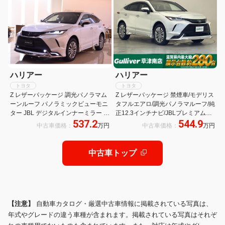
ハリアー
ハリアー
トヨタ
トヨタ
Z レザーパッケージ 調光パノラマム
Z レザーパッケージ 禁煙車/モデリス
ーンルーフ パノラミックビューモニ
タフルエアロ/調光パノラマルーフ/純
ター JBL デジタルインナーミラー ブ
正12.3インチナビ/JBLプレミアムサ
537.2
544.9
ラインドスポットモニターアクセサ
ウンド/パノラミックビューモニタ
中古車価格：
万円
中古車価格：
万円
リーC全周囲360カメラ パークアシ
ー/ETC2.0/ワイヤレス充電/ステアリ
スト
ングヒーター/ベンチレーション
中古車トップ
【注意】
自動車カタログ・厳選中古車情報に掲載されている写真は、
年式やグレードの違う車種が含まれます。掲載されている写真はそれぞ