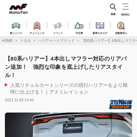
コ
ン
テ
検索
MENU
ン
ツ
へ
車ニュース
チューニング
イベント
中古車
新車カタログ
自動車求人
ス
HOME
トヨタ
ハリアーハイブリッド
【80系ハリアー】4本出しマフ
キ
ッ
プ
【80系ハリアー】4本出しマフラー対応のリアバ
ン追加！ 強烈な印象を底上げしたリアスタイ
ル！
人気リチェルカートシリーズの現行ハリアーをより精
悍に仕上げる！｜アドミレイション
2021.11.05 14:45