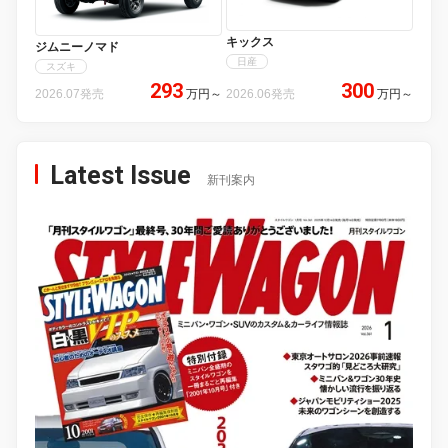
キックス
ジムニーノマド
日産
スズキ
293
300
2026.07発売
万円
～
2026.06発売
万円
～
Latest Issue
新刊案内