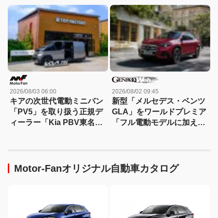
を一斉発売、スポーティさ
を大幅パワーアップ!
2026/08/03 06:00
2026/08/02 09:45
キアの次世代電動ミニバン
新型「メルセデス・ベンツ
「PV5」を取り扱う正規デ
GLA」をワールドプレミア
ィーラー「Kia PBV東名横
「フル電動モデルに加えて
浜」が南町田グランベリー
ハイブリッドも」【動画】
パーク内にオープン！
Motor-Fanオリジナル自動車カタログ