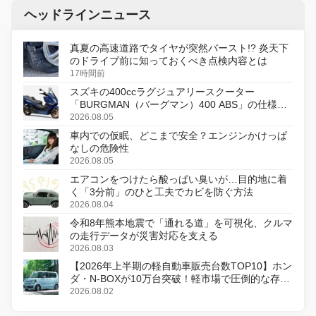
ヘッドラインニュース
真夏の高速道路でタイヤが突然バースト!? 炎天下
のドライブ前に知っておくべき点検内容とは
17時間前
スズキの400ccラグジュアリースクーター
「BURGMAN（バーグマン）400 ABS」の仕様を
変更し、8月18日に発売
2026.08.05
車内での仮眠、どこまで安全？エンジンかけっぱ
なしの危険性
2026.08.05
エアコンをつけたら酸っぱい臭いが…目的地に着
く「3分前」のひと工夫でカビを防ぐ方法
2026.08.04
令和8年熊本地震で「通れる道」を可視化、クルマ
の走行データが災害対応を支える
2026.08.03
【2026年上半期の軽自動車販売台数TOP10】ホン
ダ・N-BOXが10万台突破！軽市場で圧倒的な存在
感
2026.08.02