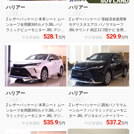
ハリアー
ハリアー
トヨタ
トヨタ
Z レザーパッケージ 本革シート ムー
Z レザーパッケージ 登録済未使用車
ンルーフ全周囲360カメラJBL パノ
モデリスタエアロ パノラマルーフ
ラミックビューモニター JBL デジタ
JBLサウンド 純正12.3型ナビ 全周囲
528.1
529.9
ルインナーミラー ブラインドスポッ
カメラ レーダークルーズ デジタルミ
中古車価格：
万円
中古車価格：
万円
トモニターアクセサリーコンセント
ラー 本革シート ベンチレーション
LED付モデリスタエアロ
純正19インチアルミ LEDヘッド
ハリアー
ハリアー
トヨタ
トヨタ
Z レザーパッケージ 本革シート ムー
Z レザーパッケージ 調光パノラマム
ンルーフ全周囲360カメラJBL パノ
ーンルーフ パノラミックビューモニ
ラミックビューモニター JBL デジタ
ター JBL デジタルインナーミラー ブ
535.9
537.2
ルインナーミラー ブラインドスポッ
ラインドスポットモニターアクセサ
中古車価格：
万円
中古車価格：
万円
トモニターアクセサリーC パークア
リーC全周囲360カメラ パークアシ
シストモデリスタエアロ
スト LED付モデリスタエアロ