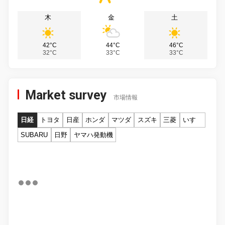
木
金
土
42°C
44°C
46°C
32°C
33°C
33°C
Market survey
市場情報
日経
トヨタ
日産
ホンダ
マツダ
スズキ
三菱
いすゞ
SUBARU
日野
ヤマハ発動機