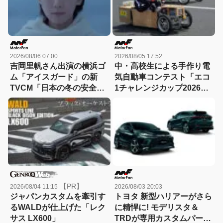
2026/08/06 07:00
2026/08/05 17:52
吉岡里帆さん出演の横浜ゴ
中・高校生による手作り電
ム「アイスガード」の新
気自動車コンテスト「エコ
TVCM「日本の冬の安全
1チャレンジカップ2026」
は、スタッドレスタイヤが
が8月22日に開催！
守る。」が8月から放映開
始！
【PR】
2026/08/04 11:15
2026/08/03 20:03
ジャパンカスタムを牽引す
トヨタ 新型ハリアーがさら
るWALDが仕上げた「レク
に精悍に! モデリスタ＆
サス LX600」
TRDが専用カスタムパーツ