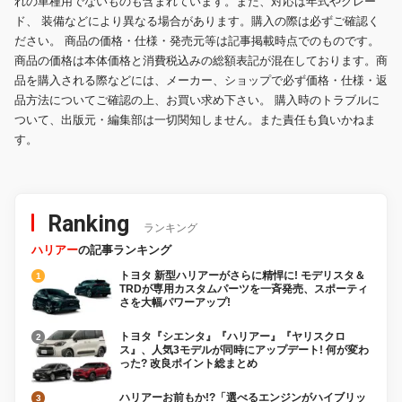
れの車種用でないものも含まれています。また、対応は年式やグレー
ド、 装備などにより異なる場合があります。購入の際は必ずご確認く
ださい。 商品の価格・仕様・発売元等は記事掲載時点でのものです。
商品の価格は本体価格と消費税込みの総額表記が混在しております。商
品を購入される際などには、メーカー、ショップで必ず価格・仕様・返
品方法についてご確認の上、お買い求め下さい。 購入時のトラブルに
ついて、出版元・編集部は一切関知しません。また責任も負いかねま
す。
Ranking
ランキング
ハリアー
の記事ランキング
トヨタ 新型ハリアーがさらに精悍に! モデリスタ＆
TRDが専用カスタムパーツを一斉発売、スポーティ
さを大幅パワーアップ!
トヨタ『シエンタ』『ハリアー』『ヤリスクロ
ス』、人気3モデルが同時にアップデート! 何が変わ
った? 改良ポイント総まとめ
ハリアーお前もか!?「選べるエンジンがハイブリッ