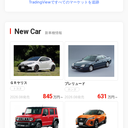
TradingViewですべてのマーケットを追跡
New Car
新車種情報
ＧＲヤリス
プレリュード
トヨタ
ホンダ
845
631
2026.08発売
万円
～
2026.08発売
万円
～