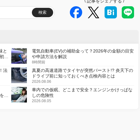
\
記事をシェアする
/
検索
味と
電気自動車(EV)の補助金って？2026年の金額の目安
初の
や申請方法を解説
8時間前
！法
真夏の高速道路でタイヤが突然バースト!? 炎天下の
ドライブ前に知っておくべき点検内容とは
2026.08.06
車内での仮眠、どこまで安全？エンジンかけっぱな
様を変
しの危険性
2026.08.05