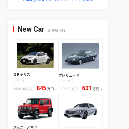
New Car
新車種情報
ＧＲヤリス
プレリュード
トヨタ
ホンダ
845
631
2026.08発売
万円
～
2026.08発売
万円
～
ジムニーノマド