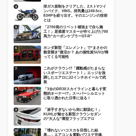
排ガス規制をクリアした、2ストVツイ
ンバイク、VINS。排気量は249.5cc、
83HPを絞り出す。そのエンジンの技術
とは
「2700発のリベット補強まで自ら施
工！」居酒屋マスターが作り上げた700
馬力“カーボンケブラーGT-R”
ホンダ新型「エレメント」で“まさかの
観音開き”復活か？ あの個性派SUVが帰
ってくる可能性
これがクラウン!?「躍動感がたまらな
いスポーツエステート！」エッジを強
調したエアロに22インチホイールで武
装
「3台のDR30スカイラインと暮らす変
態的オーナー!?」スーパーシルエット
に取り憑かれた日常に迫る！
「派手すぎないから街に馴染む！」
KUHLが魅せる新型クラウンセダン
の“大人な”薄型フラップエアロ
「壊れないハコスカを目指した結
果…」エアコン＆電動パワステ完備、