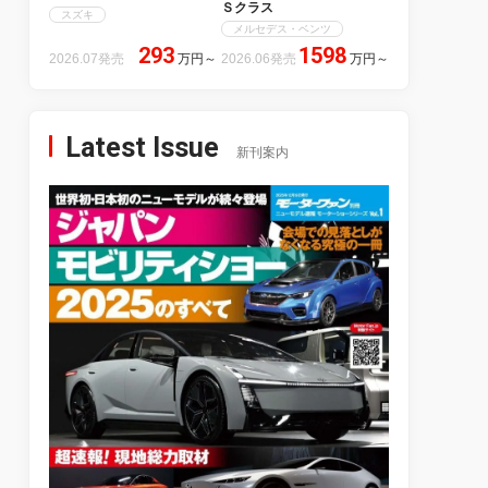
Ｓクラス
スズキ
メルセデス・ベンツ
293
1598
2026.07発売
万円
～
2026.06発売
万円
～
Latest Issue
新刊案内