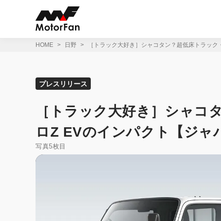
コ
ン
テ
ン
ツ
HOME
日野
［トラック大好き］シャコタン？超低床トラック・
へ
ス
キ
ッ
プレスリリース
プ
［トラック大好き］シャコ
ロZ EVのインパクト【ジャ
写真5枚目