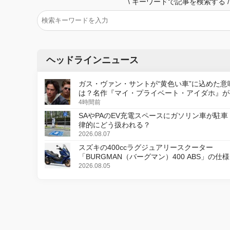
\
キーワードで記事を検索する
/
ヘッドラインニュース
ガス・ヴァン・サントが“黄色い車”に込めた意
は？名作『マイ・プライベート・アイダホ』が
デジタルリマスター版で復活
4時間前
SAやPAのEV充電スペースにガソリン車が駐車
律的にどう扱われる？
2026.08.07
スズキの400ccラグジュアリースクーター
「BURGMAN（バーグマン）400 ABS」の仕
更し、8月18日に発売
2026.08.05