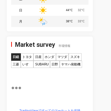
日
44°C
32°C
月
38°C
33°C
Market survey
市場情報
日経
トヨタ
日産
ホンダ
マツダ
スズキ
三菱
いすゞ
SUBARU
日野
ヤマハ発動機
TradingViewですべてのマーケットを追跡