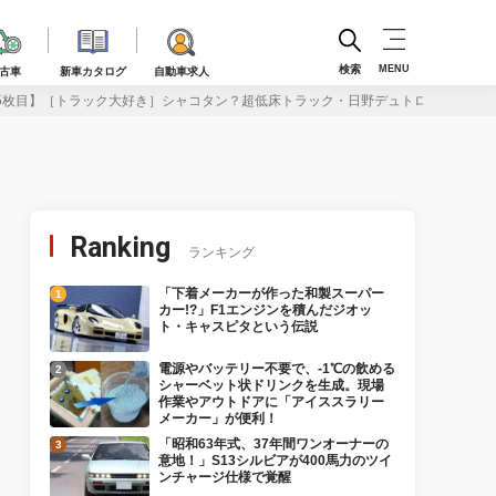
検索
MENU
古車
新車カタログ
自動車求人
5枚目】［トラック大好き］シャコタン？超低床トラック・日野デュトロZ EVのイン
Ranking
ランキング
「下着メーカーが作った和製スーパー
カー!?」F1エンジンを積んだジオッ
ト・キャスピタという伝説
電源やバッテリー不要で、-1℃の飲める
シャーベット状ドリンクを生成。現場
作業やアウトドアに「アイススラリー
メーカー」が便利！
「昭和63年式、37年間ワンオーナーの
意地！」S13シルビアが400馬力のツイ
ンチャージ仕様で覚醒