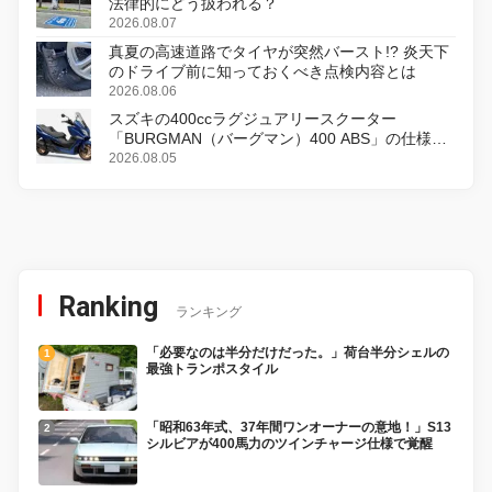
法律的にどう扱われる？
2026.08.07
真夏の高速道路でタイヤが突然バースト!? 炎天下
のドライブ前に知っておくべき点検内容とは
2026.08.06
スズキの400ccラグジュアリースクーター
「BURGMAN（バーグマン）400 ABS」の仕様を
変更し、8月18日に発売
2026.08.05
Ranking
ランキング
「必要なのは半分だけだった。」荷台半分シェルの
最強トランポスタイル
「昭和63年式、37年間ワンオーナーの意地！」S13
シルビアが400馬力のツインチャージ仕様で覚醒