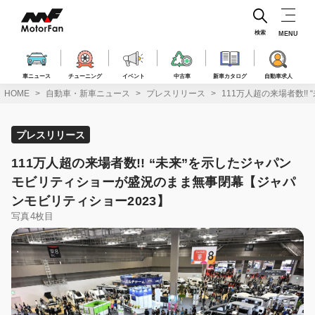
コ
ン
テ
検索
MENU
ン
ツ
へ
車ニュース
チューニング
イベント
中古車
新車カタログ
自動車求人
ス
HOME
自動車・新車ニュース
プレスリリース
111万人超の来場者数!
キ
ッ
プ
プレスリリース
111万人超の来場者数!! “未来”を示したジャパン
モビリティショーが盛況のまま無事閉幕【ジャパ
ンモビリティショー2023】
写真4枚目