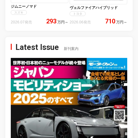
ジムニーノマド
ヴェルファイアハイブリッド
スズキ
トヨタ
293
710
2026.07発売
万円
～
2026.06発売
万円
～
Latest Issue
新刊案内