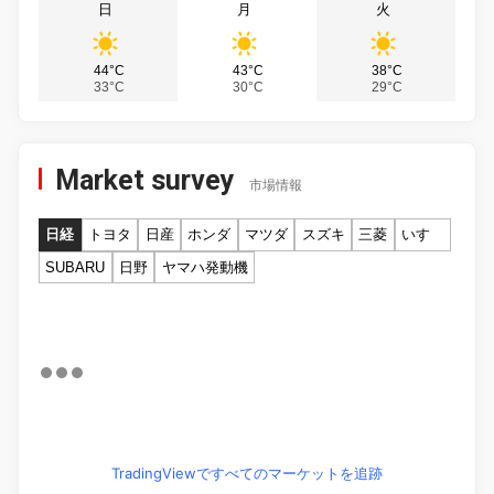
日
月
火
44°C
43°C
38°C
33°C
30°C
29°C
Market survey
市場情報
日経
トヨタ
日産
ホンダ
マツダ
スズキ
三菱
いすゞ
SUBARU
日野
ヤマハ発動機
TradingViewですべてのマーケットを追跡