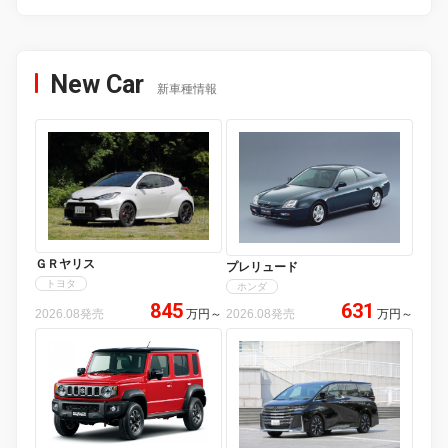
New Car
新車種情報
ＧＲヤリス
プレリュード
トヨタ
ホンダ
845
631
2026.08発売
万円
～
2026.08発売
万円
～