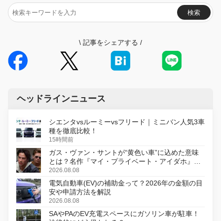
検索
\
記事をシェアする
/
ヘッドラインニュース
シエンタvsルーミーvsフリード｜ミニバン人気3車
種を徹底比較！
15時間前
ガス・ヴァン・サントが“黄色い車”に込めた意味
とは？名作『マイ・プライベート・アイダホ』が
初のデジタルリマスター版で復活
2026.08.08
電気自動車(EV)の補助金って？2026年の金額の目
安や申請方法を解説
2026.08.08
SAやPAのEV充電スペースにガソリン車が駐車！