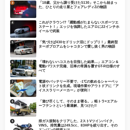
「18歳、父から譲り受けたS130」そこから始まっ
た、ひとりの走り屋とフェアレディZの物語
これがクラウン!?「躍動感がたまらないスポーツエ
ステート！」エッジを強調したエアロに22インチホ
イールで武装
「気づけば430セドリック沼にドップリ！」最終型
ターボブロアムをシャコタンで愛し抜く男の物語
「壊れないハコスカを目指した結果…」エアコン＆
電動パワステ完備、旧車の常識を覆すGT-R仕様のす
べて
電源やバッテリー不要で、-1℃の飲めるシャーベッ
ト状ドリンクを生成。現場作業やアウトドアに「ア
イススラリーメーカー」が便利！
「遊び尽くして、そのまま寝る。」軽トラ×エアル
ーフテントという最適解、見つけた!!
排ガス規制をクリアした、2ストVツインバイク、
VINS。排気量は249.5cc、83HPを絞り出す。その
エンジンの技術とは