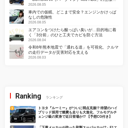
変更し、8月18日に発売
2026.08.05
車内での仮眠、どこまで安全？エンジンかけっぱ
なしの危険性
2026.08.05
エアコンをつけたら酸っぱい臭いが…目的地に着
く「3分前」のひと工夫でカビを防ぐ方法
2026.08.04
令和8年熊本地震で「通れる道」を可視化、クルマ
の走行データが災害対応を支える
2026.08.03
Ranking
ランキング
トヨタ『ルーミー』がついに弱点克服!? 待望のハイ
ブリッド採用で燃費も走りも大進化、フルモデルチ
ェンジ級の変身で近日登場か!? 【予想CG付き】
「下着メーカーが作った和製スーパーカー!?」F1エ