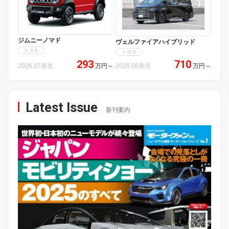
ジムニーノマド
ヴェルファイアハイブリッド
スズキ
トヨタ
293
710
2026.07発売
万円
～
2026.06発売
万円
～
Latest Issue
新刊案内