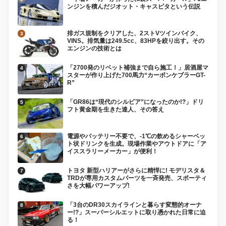
ンジンを積んだジオット・キャスピタという伝説
排ガス規制をクリアした、2ストVツインバイク、
VINS。排気量は249.5cc、83HPを絞り出す。その
エンジンの技術とは
「2700発のリベット補強まで自ら施工！」居酒屋マ
スターが作り上げた700馬力“カーボンケブラーGT-
R”
「GR86は“現代のシルビア”になったのか!?」ドリ
フト黄金期を生きた達人、その答え
電源やバッテリー不要で、-1℃の飲めるシャーベッ
ト状ドリンクを生成。現場作業やアウトドアに「ア
イススラリーメーカー」が便利！
トヨタ 新型ハリアーがさらに精悍に! モデリスタ＆
TRDが専用カスタムパーツを一斉発売、スポーティ
さを大幅パワーアップ!
「3台のDR30スカイラインと暮らす変態的オーナ
ー!?」スーパーシルエットに取り憑かれた日常に迫
る！