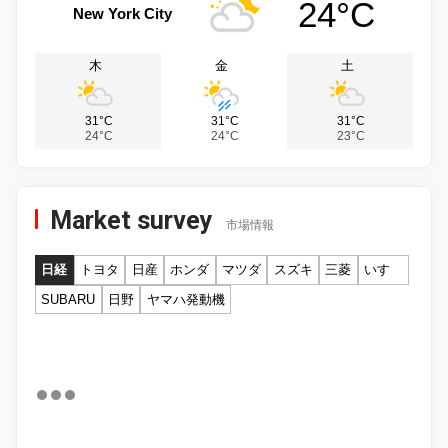
24°C
New York City
木
金
土
31°C
31°C
31°C
24°C
24°C
23°C
Market survey
市場情報
日経
トヨタ
日産
ホンダ
マツダ
スズキ
三菱
いすゞ
SUBARU
日野
ヤマハ発動機