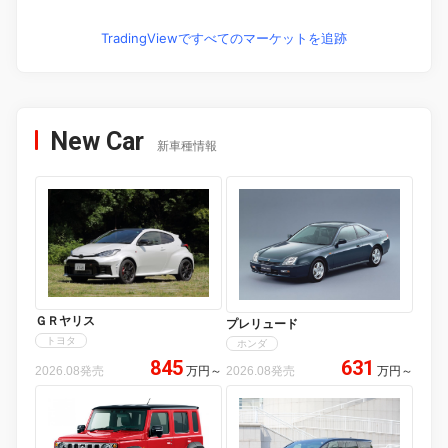
TradingViewですべてのマーケットを追跡
New Car
新車種情報
ＧＲヤリス
プレリュード
トヨタ
ホンダ
845
631
2026.08発売
万円
～
2026.08発売
万円
～