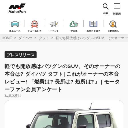
コ
ン
テ
検索
MENU
ン
ツ
へ
車ニュース
チューニング
イベント
中古車
新車カタログ
自動車求人
ス
HOME
ダイハツ
タフト
軽でも開放感はバツグンのSUV、そのオーナーの本
キ
ッ
プ
プレスリリース
軽でも開放感はバツグンのSUV、そのオーナーの
本音は? ダイハツ タフト| これがオーナーの本音
レビュー! 「燃費は? 長所は? 短所は?」 | モータ
ーファン会員アンケート
写真2枚目