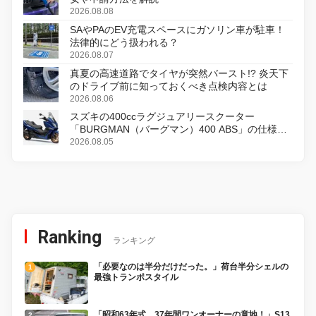
2026.08.08
SAやPAのEV充電スペースにガソリン車が駐車！
法律的にどう扱われる？
2026.08.07
真夏の高速道路でタイヤが突然バースト!? 炎天下
のドライブ前に知っておくべき点検内容とは
2026.08.06
スズキの400ccラグジュアリースクーター
「BURGMAN（バーグマン）400 ABS」の仕様を
変更し、8月18日に発売
2026.08.05
Ranking
ランキング
「必要なのは半分だけだった。」荷台半分シェルの
最強トランポスタイル
「昭和63年式、37年間ワンオーナーの意地！」S13