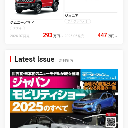
ジュニア
アルファロメオ
ジムニーノマド
スズキ
293
447
2026.07発売
万円
～
2026.06発売
万円
～
Latest Issue
新刊案内