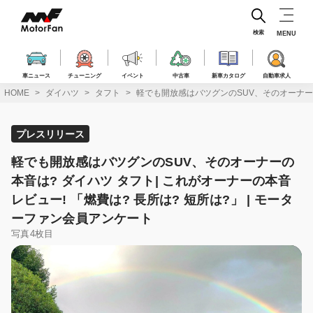
コ
ン
テ
検索
MENU
ン
ツ
へ
車ニュース
チューニング
イベント
中古車
新車カタログ
自動車求人
ス
HOME
ダイハツ
タフト
軽でも開放感はバツグンのSUV、そのオーナーの本
キ
ッ
プ
プレスリリース
軽でも開放感はバツグンのSUV、そのオーナーの
本音は? ダイハツ タフト| これがオーナーの本音
レビュー! 「燃費は? 長所は? 短所は?」 | モータ
ーファン会員アンケート
写真4枚目