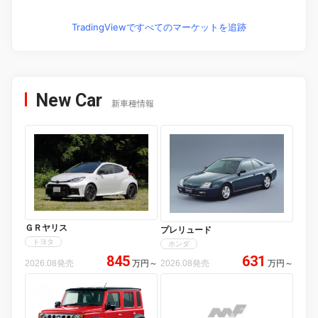
TradingViewですべてのマーケットを追跡
New Car
新車種情報
ＧＲヤリス
プレリュード
トヨタ
ホンダ
845
631
2026.08発売
万円
～
2026.08発売
万円
～