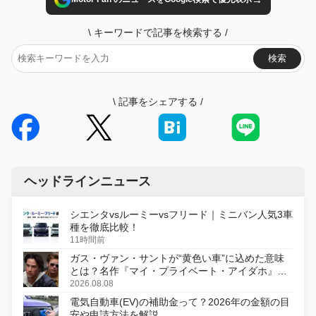
\
キーワードで記事を検索する
/
検索
\
記事をシェアする
/
ヘッドラインニュース
シエンタvsルーミーvsフリード｜ミニバン人気3車
種を徹底比較！
11時間前
ガス・ヴァン・サントが“黄色い車”に込めた意味
とは？名作『マイ・プライベート・アイダホ』が
初のデジタルリマスター版で復活
2026.08.08
電気自動車(EV)の補助金って？2026年の金額の目
安や申請方法を解説