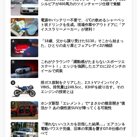
シルビアが400馬力のツインチャージ仕様で覚醒
電源やバッテリー不要で、-1℃の飲めるシャーベッ
ト状ドリンクを生成。現場作業やアウトドアに「ア
イススラリーメーカー」が便利！
「18歳、父から譲り受けたS130」そこから始まっ
た、ひとりの走り屋とフェアレディZの物語
これがクラウン!?「躍動感がたまらないスポーツエ
ステート！」エッジを強調したエアロに22インチホ
イールで武装
排ガス規制をクリアした、2ストVツインバイク、
VINS。排気量は249.5cc、83HPを絞り出す。その
エンジンの技術とは
ホンダ新型「エレメント」で“まさかの観音開き”復
活か？ あの個性派SUVが帰ってくる可能性
「壊れないハコスカを目指した結果…」エアコン＆
電動パワステ完備、旧車の常識を覆すGT-R仕様のす
べて