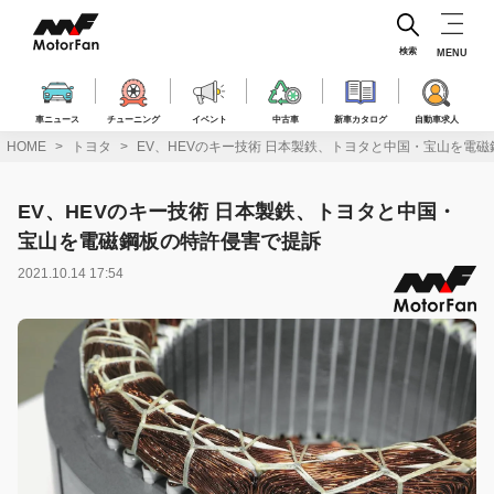
コ
ン
テ
検索
MENU
ン
ツ
へ
車ニュース
チューニング
イベント
中古車
新車カタログ
自動車求人
ス
HOME
トヨタ
EV、HEVのキー技術 日本製鉄、トヨタと中国・宝山を
キ
ッ
プ
EV、HEVのキー技術 日本製鉄、トヨタと中国・
宝山を電磁鋼板の特許侵害で提訴
2021.10.14 17:54