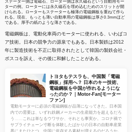
ステーター側は電磁石、ローター側は永久磁石という自動用モー
ターの例。ローターには永久磁石を埋め込むためのスリットが開
けられる。ローターもステーターも極薄の電磁鋼板を重ねて作ら
れる。現在、もっとも薄い自動車用の電磁鋼板は厚さ0.3mmほど
である。厚手の紙のような薄さである。
電磁鋼板は、電動化車両のモーターに使われる、いわばコ
ア技術。日本の競争力の源泉でもある。日本製鉄は2012
年に製造技術を不正に取得されたとして韓国の製鉄会社・
ポスコを訴え、その後に和解したことがある。
トヨタもテスラも、中国製「電磁
鋼板」採用へ？ 日本のキー技術、
電磁鋼板を中国が作れるようにな
ったのか？｜Motor-Fan[モーター
ファン]
電動モーターに必須の電磁鋼板が品薄になってきた。日本国
内での需要は、いずれ鉄鋼メーカーの生産能力を超えるだろ
う……これは単なるウワサか、それとも事実か。コロナ禍で
サプライチェーン寸断を体験したばかりの日本の自動車産業
界にまたひとつ、中国に依存する素材が増えるのだろうか。