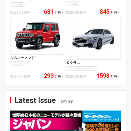
トヨタ
ホンダ
631
845
2026.08発売
万円
～
2026.08発売
万円
～
ジムニーノマド
Ｓクラス
スズキ
メルセデス・ベンツ
293
1598
2026.07発売
万円
～
2026.06発売
万円
～
Latest Issue
新刊案内