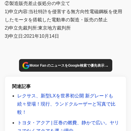
②製造販売差止仮処分の申立て
1)申立内容:当社特許を侵害する無方向性電磁鋼板を使用
したモータを搭載した電動車の製造・販売の禁止
2)申立先裁判所:東京地方裁判所
3)申立日:2021年10月14日
→
Motor Fan のニュースをGoogle検索で優先表示
関連記事
レクサス、新型LXを世界初公開 新グレードも
続々登場！現行、ランドクルーザーと写真で比
較！
トヨタ・アクア | 圧巻の燃費、静かで広い。ヤリ
スでなくアクアを選ぶ理由