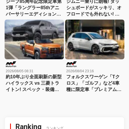
ジープ85周年記念限定車第
ジムニー乗りに朗報! ダッ
1弾「ラングラー85thアニ
シュボードがスッキリ、オ
バーサリーエディション」
フロードでも外れない! サ
が10月3日に発売！ 100台
イド＆フロントカメラ映像
限定で944万円。ラングラ
をベスポジで確認できる専
ーオーナー・平野歩夢さん
用スタンド登場!【CAR
のスペシャルムービーも公
MONO図鑑】
開中!!
2026/08/05 08:31
2026/08/04 23:16
約10年ぶり全面刷新の新型
フォルクスワーゲン「Tク
ハイラックス vs 三菱トラ
ロス」「ゴルフ」など4車
イトン! スペック・装備・
種に限定車「プレミアムサ
価格を比較、勝った点/惜し
ウンドエディション」が登
い点を徹底検証! 【新型ハ
場！
イラックス 徹底比較】
Ranking
ランキング