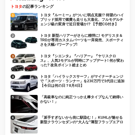
トヨタ
の記事ランキング
トヨタ『ルーミー』がついに弱点克服!? 待望のハイ
ブリッド採用で燃費も走りも大進化、フルモデルチ
ェンジ級の変身で近日登場か!? 【予想CG付き】
トヨタ 新型ハリアーがさらに精悍に! モデリスタ＆
TRDが専用カスタムパーツを一斉発売、スポーティ
さを大幅パワーアップ!
トヨタ『シエンタ』『ハリアー』『ヤリスクロ
ス』、人気3モデルが同時にアップデート! 何が変わ
った? 改良ポイント総まとめ
トヨタ「ハイラックスサーフ」がマイナーチェンジ
で「スポーツ・ランナー」を230万円で3代目に追加
【今日は何の日？8月4日】
「高級車なのに純正つっかえ棒タイプなんて納得い
かない！」
「派手すぎないから街に馴染む！」KUHLが魅せる
新型クラウンセダンの“大人な”薄型フラップエアロ