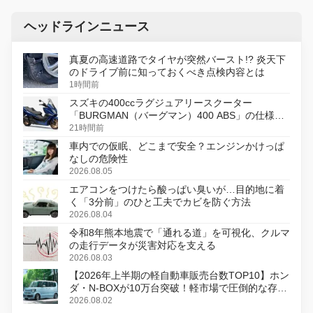
ヘッドラインニュース
真夏の高速道路でタイヤが突然バースト!? 炎天下
のドライブ前に知っておくべき点検内容とは
1時間前
スズキの400ccラグジュアリースクーター
「BURGMAN（バーグマン）400 ABS」の仕様を
変更し、8月18日に発売
21時間前
車内での仮眠、どこまで安全？エンジンかけっぱ
なしの危険性
2026.08.05
エアコンをつけたら酸っぱい臭いが…目的地に着
く「3分前」のひと工夫でカビを防ぐ方法
2026.08.04
令和8年熊本地震で「通れる道」を可視化、クルマ
の走行データが災害対応を支える
2026.08.03
【2026年上半期の軽自動車販売台数TOP10】ホン
ダ・N-BOXが10万台突破！軽市場で圧倒的な存在
感
2026.08.02