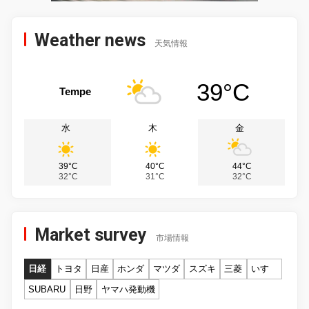
Weather news
天気情報
39°C
Tempe
水
木
金
39°C
40°C
44°C
32°C
31°C
32°C
Market survey
市場情報
日経
トヨタ
日産
ホンダ
マツダ
スズキ
三菱
いすゞ
SUBARU
日野
ヤマハ発動機