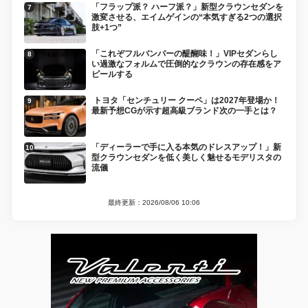
「フラップ派？ ハーフ派？」新型クラウンセダンを
激変させる、エイムゲインの“本気すぎる2つの選択
肢+1つ”
「これぞフルバンパーの醍醐味！」VIPセダンらし
い過激なフォルムで圧倒的なクラウンの存在感をア
ピールする
トヨタ「センチュリー クーペ」は2027年登場か！
最新予想CGが示す超高級ブランド次の一手とは？
「ディーラーで手に入る本気のドレスアップ！」新
型クラウンセダンを低く美しく魅せるモデリスタの
流儀
最終更新：2026/08/06 10:06