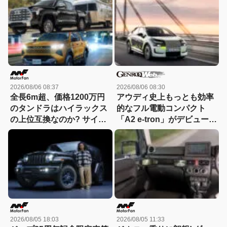
2026/08/06 08:37
2026/08/06 08:30
全長6m超、価格1200万円
アウディ史上もっとも効率
のタンドラはハイラックス
的なフル電動コンパクト
の上位互換なのか? サイ
「A2 e-tron」がデビュー前
ズ・装備・走り・価格を徹
にテスト写真を公開
底比較して分かった決定的
な違い 【新型ハイラックス
徹底比較】
2026/08/05 18:03
2026/08/05 11:33