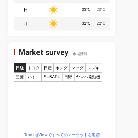
日
33°C
23°C
月
32°C
22°C
Market survey
市場情報
日経
トヨタ
日産
ホンダ
マツダ
スズキ
三菱
いすゞ
SUBARU
日野
ヤマハ発動機
TradingViewですべてのマーケットを追跡