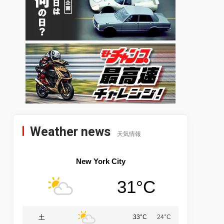
Weather news
天気情報
New York City
31°C
土
33°C
24°C