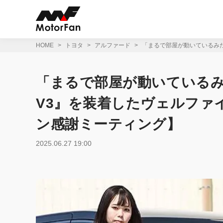
コ
ン
テ
ン
ツ
HOME
トヨタ
アルファード
「まるで部屋が動いているみた
へ
ス
キ
「まるで部屋が動いているみ
ッ
プ
V3』を装着したヴェルファ
ン感謝ミーティング】
2025.06.27 19:00