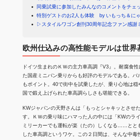
同乗試乗に参加したみんなのコメントをチェ
特別ゲストのお2人も体験 by いもっち＆に
▷スタイルワゴン創刊30周年記念ファン感謝
欧州仕込みの高性能モデルは世界
ドイツ生まれのＫＷの主力車高調『V3』。耐腐食
た国産ミニバン乗りからも好評のモデルである。バ
もポイント。40で街中を試乗したが、乗り心地は
国で鍛え上げられた車高調らしさも堪能できる。
KWジャパンの天野さんは「もっとシャキッとさせ
す。ＫＷの乗り味にハマった人の中には「KWのラ
ミリーカーでも運転が楽（たの）しくなる……ととも
した車高調というワケ。この２日間は、そんな中毒性