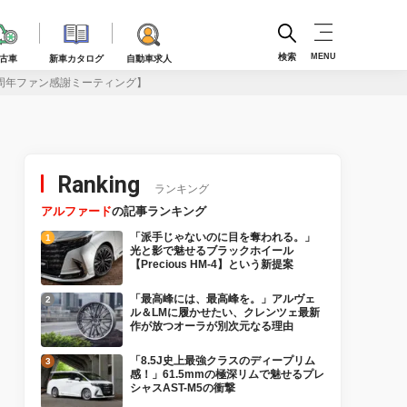
検索
MENU
古車
新車カタログ
自動車求人
0周年ファン感謝ミーティング】
Ranking
ランキング
アルファード
の記事ランキング
「派手じゃないのに目を奪われる。」
光と影で魅せるブラックホイール
【Precious HM-4】という新提案
「最高峰には、最高峰を。」アルヴェ
ル＆LMに履かせたい、クレンツェ最新
作が放つオーラが別次元なる理由
「8.5J史上最強クラスのディープリム
感！」61.5mmの極深リムで魅せるプレ
シャスAST-M5の衝撃