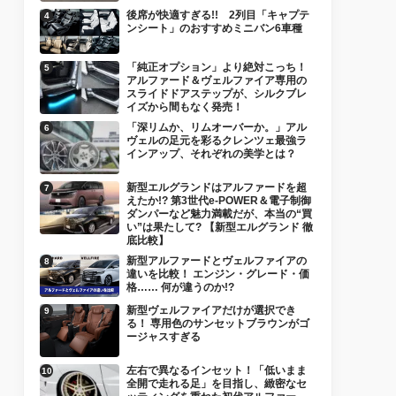
後席が快適すぎる!! 2列目「キャプテ
ンシート」のおすすめミニバン6車種
「純正オプション」より絶対こっち！
アルファード＆ヴェルファイア専用の
スライドドアステップが、シルクブレ
イズから間もなく発売！
「深リムか、リムオーバーか。」アル
ヴェルの足元を彩るクレンツェ最強ラ
インアップ、それぞれの美学とは？
新型エルグランドはアルファードを超
えたか!? 第3世代e-POWER＆電子制御
ダンパーなど魅力満載だが、本当の“買
い”は果たして? 【新型エルグランド 徹
底比較】
新型アルファードとヴェルファイアの
違いを比較！ エンジン・グレード・価
格…… 何が違うのか!?
新型ヴェルファイアだけが選択でき
る！ 専用色のサンセットブラウンがゴ
ージャスすぎる
左右で異なるインセット！「低いまま
全開で走れる足」を目指し、緻密なセ