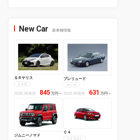
New Car
新車種情報
ＧＲヤリス
プレリュード
トヨタ
ホンダ
845
631
2026.08発売
万円
～
2026.08発売
万円
～
Ｃ４
ジムニーノマド
シトロエン