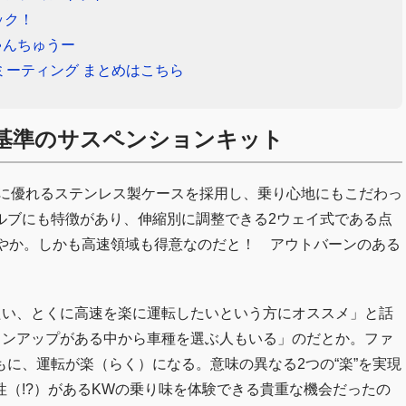
ック！
ゃんちゅうー
ミーティング まとめはこちら
基準のサスペンションキット
性に優れるステンレス製ケースを採用し、乗り心地にもこだわっ
ルブにも特徴があり、伸縮別に調整できる2ウェイ式である点
穏やか。しかも高速領域も得意なのだと！ アウトバーンのある
たい、とくに高速を楽に運転したいという方にオススメ」と話
インアップがある中から車種を選ぶ人もいる」のだとか。ファ
に、運転が楽（らく）になる。意味の異なる2つの“楽”を実現
（!?）があるKWの乗り味を体験できる貴重な機会だったの