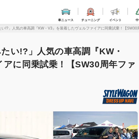
車ニュース
チューニング
イベント
中
い!?」人気の車高調『KW・V3』を装着したヴェルファイアに同乗試乗！【SW3
たい!?」人気の車高調『KW・
イアに同乗試乗！【SW30周年ファ