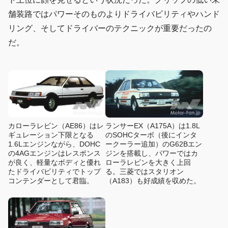
舗装路ではパワーそのものよりドライバビリティやハンド
リング、そしてドライバーのテクニックが重要だったの
だ。
カローラレビン（AE86）はレ
ランサーEX（A175A）は1.8L
ギュレーション下限となる
のSOHCターボ（後にインタ
1.6Lエンジンながら、DOHC
ークーラー追加）のG62Bエン
の4AGエンジンはレスポンス
ジンを搭載し、パワーではカ
が良く、軽量なボディと優れ
ローラレビンを大きく上回
たドライバビリティでトップ
る。三菱ではスタリオン
コンテンダーとして君臨。
（A183）も好成績を収めた。