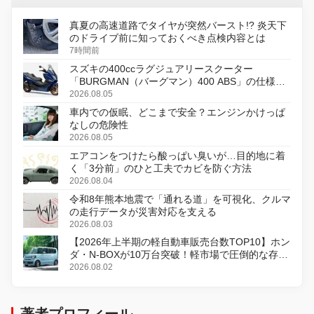
真夏の高速道路でタイヤが突然バースト!? 炎天下
のドライブ前に知っておくべき点検内容とは
7時間前
スズキの400ccラグジュアリースクーター
「BURGMAN（バーグマン）400 ABS」の仕様を
変更し、8月18日に発売
2026.08.05
車内での仮眠、どこまで安全？エンジンかけっぱ
なしの危険性
2026.08.05
エアコンをつけたら酸っぱい臭いが…目的地に着
く「3分前」のひと工夫でカビを防ぐ方法
2026.08.04
令和8年熊本地震で「通れる道」を可視化、クルマ
の走行データが災害対応を支える
2026.08.03
【2026年上半期の軽自動車販売台数TOP10】ホン
ダ・N-BOXが10万台突破！軽市場で圧倒的な存在
感
2026.08.02