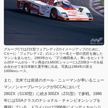
グループCではZ31型フェアレディZのイメージアップのために、
Cカーに「フェアレディZ」のエントリー名と一部の意匠を施した
マシンを走らせた。1983年から「”Z”の柳田春人」率いるセントラ
ル20チームがル・マン商会のLM03CシャシーにLZ20Bターボを組
み合わせて全日本耐久選手権に出走。写真は1984年の富士
1000kmレース。
また、北米では前述のポール・ニューマンが率いるニュー
マン／シャープレーシングがSCCAにおいて
280ZX（S130型）に続き300ZX（Z31型）で参戦。1986
年にはSSAクラスのナショナル・チャンピオンシップを
獲得している。ドライバーは1996年にインディカーシリ