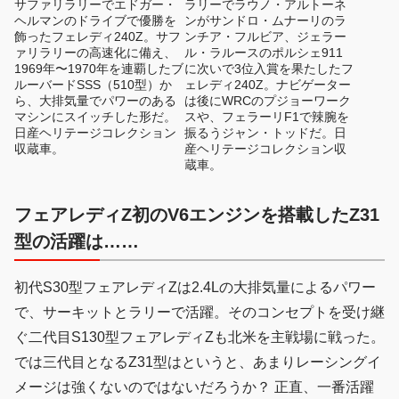
サファリラリーでエドガー・
ラリーでラウノ・アルトーネ
ヘルマンのドライブで優勝を
ンがサンドロ・ムナーリのラ
飾ったフェレディ240Z。サフ
ンチア・フルビア、ジェラー
ァリラリーの高速化に備え、
ル・ラルースのポルシェ911
1969年〜1970年を連覇したブ
に次いで3位入賞を果たしたフ
ルーバードSSS（510型）か
ェレディ240Z。ナビゲーター
ら、大排気量でパワーのある
は後にWRCのプジョーワーク
マシンにスイッチした形だ。
スや、フェラーリF1で辣腕を
日産ヘリテージコレクション
振るうジャン・トッドだ。日
収蔵車。
産ヘリテージコレクション収
蔵車。
フェアレディZ初のV6エンジンを搭載したZ31
型の活躍は……
初代S30型フェアレディZは2.4Lの大排気量によるパワー
で、サーキットとラリーで活躍。そのコンセプトを受け継
ぐ二代目S130型フェアレディZも北米を主戦場に戦った。
では三代目となるZ31型はというと、あまりレーシングイ
メージは強くないのではないだろうか？ 正直、一番活躍