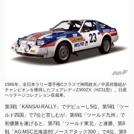
1985年、全日本ラリー選手権Cクラスで神岡政夫／中原祥雅組が
チャンピオンを獲得したフェアレディZ300ZX（HZ31型）。日産
ヘリテージコレクション収蔵車。
第3戦「KANSAI-RALLY」でデビューし5位、第5戦「ツー
ルド四国」で7位と苦しむが、第6戦「ツールド九州」で
初優勝を遂げると、第7戦「ツールド東北」と連勝。第8
戦「AG.MSC北海道85’ノースアタック300 」で4位、第9