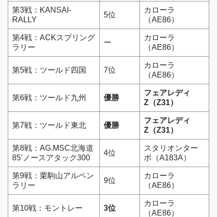
第3戦：KANSAI-
カローラ
5位
RALLY
（AE86）
第4戦：ACKスプリング
カローラ
ー
ラリー
（AE86）
カローラ
第5戦：ツールド四国
7位
（AE86）
フェアレディ
第6戦：ツールド九州
優勝
Z（Z31）
フェアレディ
第7戦：ツールド東北
優勝
Z（Z31）
第8戦：AG.MSC北海道
スタリオンター
4位
85’ノースアタック300
ボ（A183A）
第9戦：栗駒山アルペン
カローラ
9位
ラリー
（AE86）
カローラ
第10戦：モントレー
3位
（AE86）