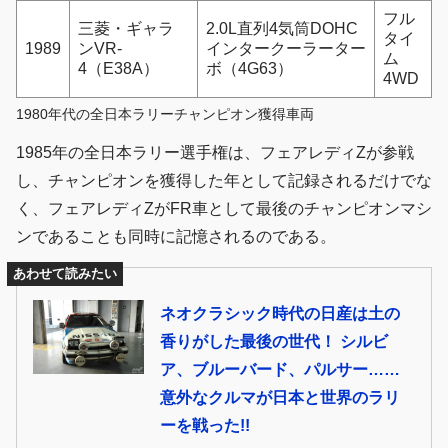
フル
三菱・ギャラ
2.0L直列4気筒DOHC
タイ
1989
ンVR-
インタークーラーター
ム
4（E38A）
ボ（4G63）
4WD
1980年代の全日本ラリーチャンピオン獲得車両
1985年の全日本ラリー選手権は、フェアレディZが参戦
し、チャンピオンを獲得した年として記録されるだけでな
く、フェアレディZがFR車として最後のチャンピオンマシ
ンであることも同時に記憶されるのである。
あわせて読みたい
ネオクラシック時代の日産は土の
香りがした最後の世代！ シルビ
ア、ブルーバード、パルサー……
意外なクルマが日本と世界のラリ
ーを戦った!!