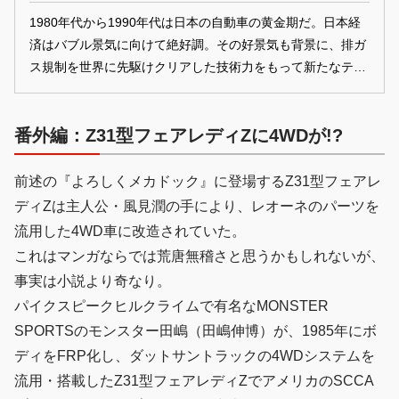
1980年代から1990年代は日本の自動車の黄金期だ。日本経
済はバブル景気に向けて絶好調。その好景気も背景に、排ガ
ス規制を世界に先駆けクリアした技術力をもって新たなテク
ノロジーを組み込んだ新型車を次々と開発していく。その技
術、新型車の性能を問うべく日本のメーカーはこぞって世界
番外編：Z31型フェアレディZに4WDが!?
のモータースポーツシーンに挑み、ついには頂点を掴むに至
るのもこの時代だ。特に、日産はオンロードにオフロードに
と様々な車種を投入。特にオフロードでは「ラリーの日産」
前述の『よろしくメカドック』に登場するZ31型フェアレ
の栄光を取り戻すべく、ワークスチームを編成していくのだ
ディZは主人公・風見潤の手により、レオーネのパーツを
が……。
流用した4WD車に改造されていた。
これはマンガならでは荒唐無稽さと思うかもしれないが、
事実は小説より奇なり。
パイクスピークヒルクライムで有名なMONSTER
SPORTSのモンスター田嶋（田嶋伸博）が、1985年にボ
ディをFRP化し、ダットサントラックの4WDシステムを
流用・搭載したZ31型フェアレディZでアメリカのSCCA