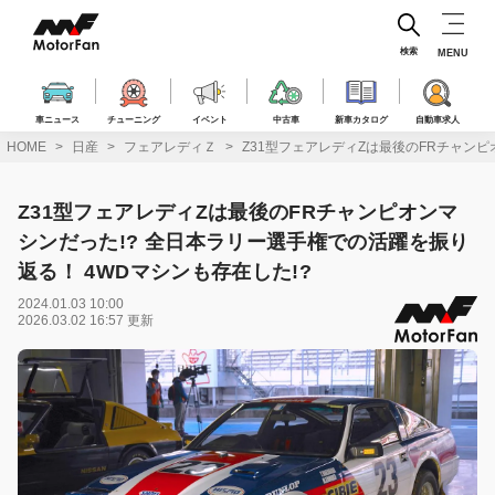
コ
ン
テ
検索
MENU
ン
ツ
へ
車ニュース
チューニング
イベント
中古車
新車カタログ
自動車求人
ス
HOME
日産
フェアレディＺ
Z31型フェアレディZは最後のFRチャンピ
キ
ッ
プ
Z31型フェアレディZは最後のFRチャンピオンマ
シンだった!? 全日本ラリー選手権での活躍を振り
返る！ 4WDマシンも存在した!?
2024.01.03 10:00
2026.03.02 16:57 更新