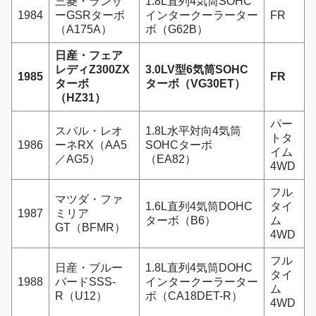
三菱・ランサ
1.8L直列4気筒SOHC
1984
ーGSRターボ
インタークーラーター
FR
（A175A）
ボ（G62B）
日産・フェア
レディZ300ZX
3.0LV型6気筒SOHC
1985
FR
ターボ
ターボ（VG30ET）
（HZ31）
パー
スバル・レオ
1.8L水平対向4気筒
トタ
1986
ーネRX（AA5
SOHCターボ
イム
／AG5）
（EA82）
4WD
フル
マツダ・ファ
1.6L直列4気筒DOHC
タイ
1987
ミリア
ターボ（B6）
ム
GT（BFMR）
4WD
フル
日産・ブルー
1.8L直列4気筒DOHC
タイ
1988
バードSSS-
インタークーラーター
ム
R（U12）
ボ（CA18DET-R）
4WD