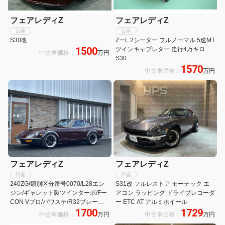
フェアレディZ
フェアレディZ
日産
日産
S30改
ZーL 2シーター フルノーマル 5速MT
1500
ツインキャブレター 走行4万キロ
中古車価格：
万円
S30
1570
中古車価格：
万円
フェアレディZ
フェアレディZ
日産
日産
240ZG/類別区分番号0070/L28エン
S31改 フルレストア モーテック エ
ジン/ギャレット製ツインターボ/Fー
アコン ラッピング ドライブレコーダ
CON Vプロ/パワステ/R32ブレーキ/
ー ETC AT アルミホイール
1700
1729
レイズスピードスターAW/
中古車価格：
万円
中古車価格：
万円