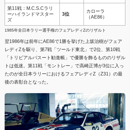
第11戦：M.C.S.Cラリ
カローラ
ーハイランドマスター
3位
（AE86）
ズ
1985年全日本ラリー選手権のフェアレディZのリザルト
翌1986年は前年にAE86で1勝を挙げた上坂治樹がフェア
レディZを駆り、第7戦「ツールド東北」で2位、第10戦
「トリビアルパスート勧進帳」で優勝を飾るもののリザル
トは低迷。第11戦「モントレー」で高崎正博が3位に入っ
たのが全日本ラリーにおけるフェアレディZ（Z31）の最
後の表彰台となった。