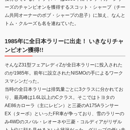
ーズのチャンピオンを獲得するスコット・シャープ（チー
ム共同オーナーのボブ・シャープの息子）に加え、なんと
トム・クルーズも名を連ねていた。
1985年に全日本ラリーに出走！ いきなりチャ
ンピオン獲得!!
そんなZ31型フェアレディZが全日本ラリーに投入された
のが1985年。前年に設立されたNISMOの手によるワーク
スマシンだった。
当時の全日本ラリーは排気量ごとに3クラスに分かれてお
り、最高峰は1.6L以上のCクラス。そこではトヨタの
AE86カローラ（主にレビン）と三菱のA175Aランサー
EX（ターボ）といったFR車が争っており、雪のラリーの
み4WDのスバル・レオーネや三菱・コルディアがリザル
ト上位に顔を見せるという状況だった。グリップの低い未