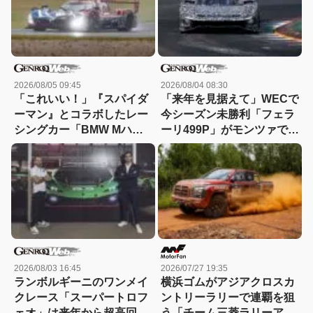
2026/08/05 09:45
2026/08/04 08:30
「これいい！」『スパイダ
「来年を見据えて」WECで
ーマン』とコラボしたレー
今シーズン未勝利「フェラ
シングカー「BMW Mハイ
ーリ499P」がモンツァで改
ブリッドV8」が登場【動
良型のテストを実施
画】
2026/08/03 16:45
2026/07/27 19:35
ランボルギーニのワンメイ
横浜ゴムがアジアクロスカ
クレース「スーパートロフ
ントリーラリーで連覇を狙
ェオ」は来年から超高回転
う「チーム三菱ラリーアー