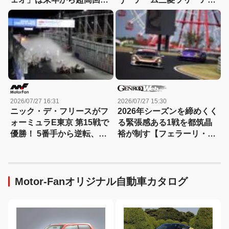
エンジンの「テメラリオ」
ト」など12チームに「ジオ
で
ランダー」を供給
2026/07/27 16:31
2026/07/27 15:30
ニック・デ・フリースがフ
2026年シーズンを締めくく
ォーミュラE東京 第15戦で
る緊張感ある1戦を都筑晶
優勝！ 5番手から逆転、タ
裕が制す【フェラーリ・チ
イトル争いはロンドン最終
ャレンジ】【動画】
戦へ
Motor-Fanオリジナル自動車カタログ