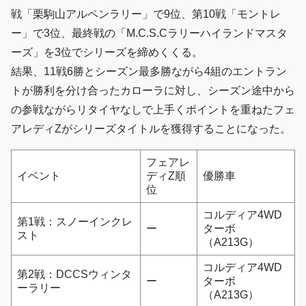
戦「栗駒山アルペンラリー」で9位、第10戦「モントレ
ー」で3位、最終戦の「M.C.S.Cラリーハイランドマスタ
ーズ」を3位でシリーズを締めくくる。
結果、11戦6勝とシーズン最多勝ながら4組のエントラン
トが勝利を分け合ったカローラに対し、シーズン途中から
の参戦ながらリタイヤなしで上手くポイントを重ねたフェ
アレディZがシリーズタイトルを獲得することになった。
フェアレ
イベント
ディZ順
優勝車
位
コルディア4WD
第1戦：スノーインクレ
ー
ターボ
スト
（A213G）
コルディア4WD
第2戦：DCCSウィンタ
ー
ターボ
ーラリー
（A213G）