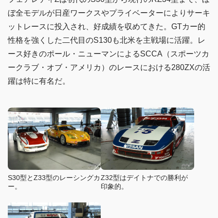
ぼ全モデルが日産ワークスやプライベーターによりサーキ
ットレースに投入され、好成績を収めてきた。GTカー的
性格を強くした二代目のS130も北米を主戦場に活躍。レ
ース好きのポール・ニューマンによるSCCA（スポーツカ
ークラブ・オブ・アメリカ）のレースにおける280ZXの活
躍は特に有名だ。
S30型とZ33型のレーシングカ
Z32型はデイトナでの勝利が
ー。
印象的。