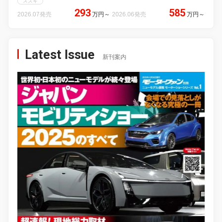
スズキ
293
585
2026.07発売
万円
～
2026.06発売
万円
～
Latest Issue
新刊案内