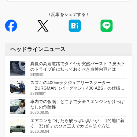
\
記事をシェアする
/
ヘッドラインニュース
真夏の高速道路でタイヤが突然バースト!? 炎天下
のドライブ前に知っておくべき点検内容とは
2時間前
スズキの400ccラグジュアリースクーター
「BURGMAN（バーグマン）400 ABS」の仕様を
変更し、8月18日に発売
22時間前
車内での仮眠、どこまで安全？エンジンかけっぱ
なしの危険性
2026.08.05
エアコンをつけたら酸っぱい臭いが…目的地に着
く「3分前」のひと工夫でカビを防ぐ方法
2026.08.04