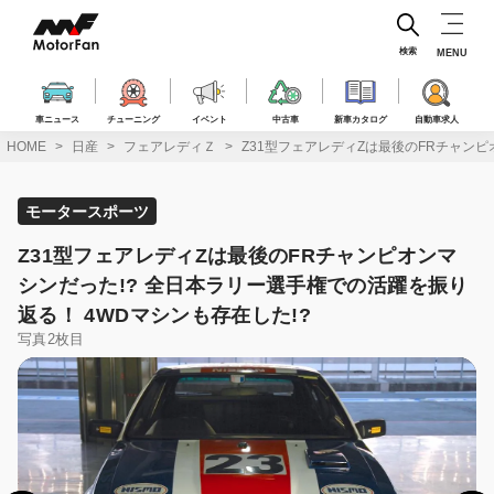
コ
ン
テ
検索
MENU
ン
ツ
へ
車ニュース
チューニング
イベント
中古車
新車カタログ
自動車求人
ス
HOME
日産
フェアレディＺ
Z31型フェアレディZは最後のFRチャンピ
キ
ッ
プ
モータースポーツ
Z31型フェアレディZは最後のFRチャンピオンマ
シンだった!? 全日本ラリー選手権での活躍を振り
返る！ 4WDマシンも存在した!?
写真2枚目