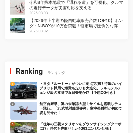
令和8年熊本地震で「通れる道」を可視化、クルマ
の走行データが災害対応を支える
2026.08.03
【2026年上半期の軽自動車販売台数TOP10】ホン
ダ・N-BOXが10万台突破！軽市場で圧倒的な存在
感
2026.08.02
Ranking
ランキング
トヨタ『ルーミー』がついに弱点克服!? 待望のハイ
ブリッド採用で燃費も走りも大進化、フルモデルチ
ェンジ級の変身で近日登場か!? 【予想CG付き】
航空自衛隊、謎の未確認大型ミサイルを搭載しテス
ト飛行。「25式地対艦誘導弾」空中発射型が初めて
姿を見せた！
「往年の三菱スタリオンをダウンサイジングターボ
に!?」時代を先取りした4G63エンジン仕様！