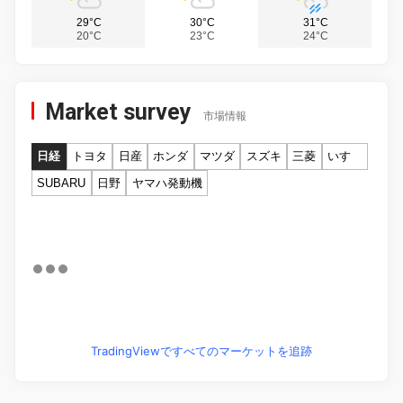
29°C
30°C
31°C
20°C
23°C
24°C
Market survey
市場情報
日経
トヨタ
日産
ホンダ
マツダ
スズキ
三菱
いすゞ
SUBARU
日野
ヤマハ発動機
TradingViewですべてのマーケットを追跡