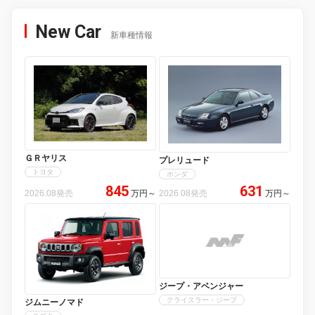
New Car
新車種情報
ＧＲヤリス
プレリュード
トヨタ
ホンダ
845
631
2026.08発売
万円
～
2026.08発売
万円
～
ジープ・アベンジャー
クライスラー・ジープ
ジムニーノマド