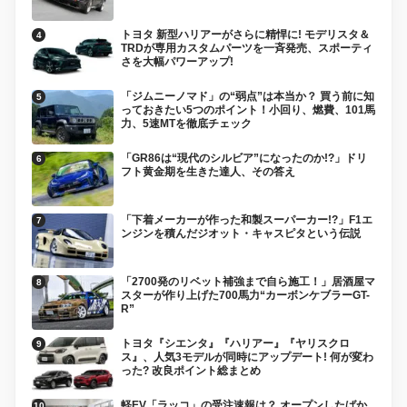
トヨタ 新型ハリアーがさらに精悍に! モデリスタ＆
TRDが専用カスタムパーツを一斉発売、スポーティ
さを大幅パワーアップ!
「ジムニーノマド」の“弱点”は本当か？ 買う前に知
っておきたい5つのポイント！小回り、燃費、101馬
力、5速MTを徹底チェック
「GR86は“現代のシルビア”になったのか!?」ドリ
フト黄金期を生きた達人、その答え
「下着メーカーが作った和製スーパーカー!?」F1エ
ンジンを積んだジオット・キャスピタという伝説
「2700発のリベット補強まで自ら施工！」居酒屋マ
スターが作り上げた700馬力“カーボンケブラーGT-
R”
トヨタ『シエンタ』『ハリアー』『ヤリスクロ
ス』、人気3モデルが同時にアップデート! 何が変わ
った? 改良ポイント総まとめ
軽EV「ラッコ」の受注速報は？ オープンしたばか