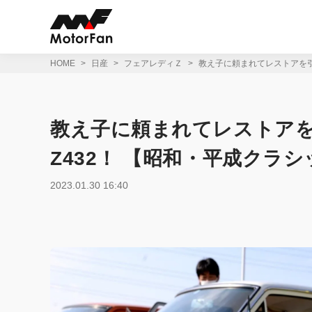
コ
ン
テ
ン
ツ
HOME
日産
フェアレディＺ
教え子に頼まれてレストアを引
へ
ス
キ
ッ
教え子に頼まれてレストア
プ
Z432！ 【昭和・平成クラ
2023.01.30 16:40