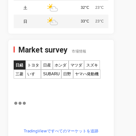
土
32°C
23°C
日
33°C
23°C
Market survey
市場情報
日経
トヨタ
日産
ホンダ
マツダ
スズキ
三菱
いすゞ
SUBARU
日野
ヤマハ発動機
TradingViewですべてのマーケットを追跡