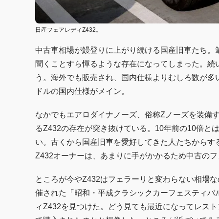
日産フェアレディZ432。
中古車相場が鰻登りに上がり続ける国産旧車たち。筆頭
聞くことすら憚るような存在になってしまった。続い
う。海外でも販売され、国内仕様よりむしろ数が多い
ドルの国内仕様がメイン。
なかでもエアロダイナノーズ、俗称Zノーズを装備する
るZ432の存在が突き抜けている。10年前の10倍
い。古くから国産旧車を愛好してきた人たちからす
Z432オーナーは、あまりに手がかかるため中古の
ところが今やZ432はフェラーリと変わらない相場な
催された「昭和・平成クラシックカーフェスティバ
ィZ432を見つけた。どう見ても最近になってレス