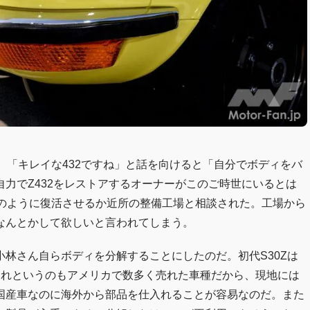
、「キレイな432ですね」と話を向けると「自分でボディをバ
力でZ432をレストアするオーナーがこのご時世にいるとは
どのように復活させるか近所の整備工場と相談された。工場から
なんとかして欲しいと言われてしまう。
林さん自らボディを分解することにしたのだ。初代S30Zは
それというのもアメリカで数多く売れた車種だから、現地には
国産車なのに海外から部品を仕入れることが容易なのだ。また