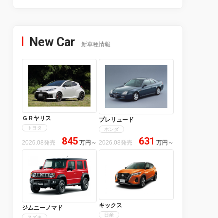
New Car
新車種情報
ＧＲヤリス
プレリュード
トヨタ
ホンダ
845
631
2026.08発売
万円
～
2026.08発売
万円
～
キックス
ジムニーノマド
日産
スズキ