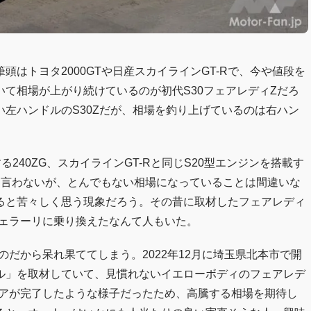
はトヨタ2000GTや日産スカイラインGT-Rで、今や値段を
て相場が上がり続けているのが初代S30フェアレディZだろ
左ハンドルのS30Zだが、相場を釣り上げているのは右ハン
240ZG、スカイラインGT-Rと同じS20型エンジンを搭載す
とは言わないが、とんでもない相場になっていることは間違いな
ると苦々しく思う現象だろう。その昔に取材したフェアレディ
フェラーリに乗り換えたなんて人もいた。
のだから呆れ果ててしまう。2022年12月に埼玉県北本市で開
ル」を取材していて、見慣れないイエローボディのフェアレデ
トアが完了したような様子だったため、高騰する相場を期待し