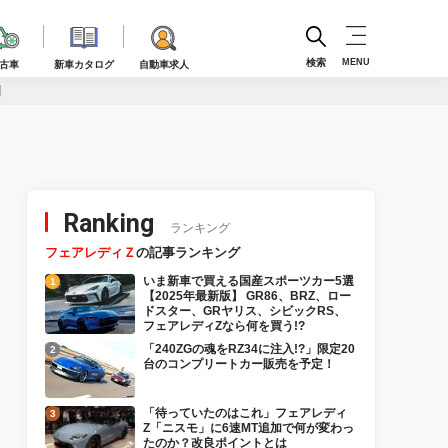
検索
MENU
古車
新車カタログ
自動車求人
】
Ranking
ランキング
フェアレディＺ
の記事ランキング
いま新車で買える国産スポーツカー5選
【2025年最新版】 GR86、BRZ、ロー
ドスター、GRヤリス、シビックRS、
フェアレディZなら何を買う!?
「240ZGの魂をRZ34に注入!?」限定20
台のコンプリートカー販売を予定！
「待っていたのはこれ」フェアレディ
Z「ニスモ」に6速MT追加で何が変わっ
たのか？改良ポイントとは