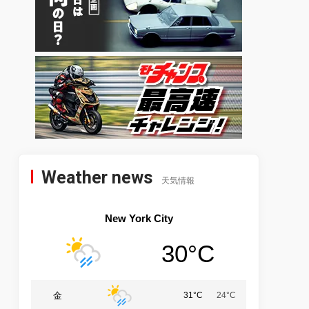
Weather news
天気情報
New York City
30°C
金
31°C
24°C