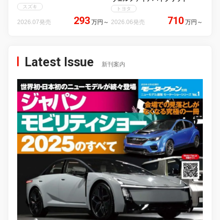
スズキ
トヨタ
293
710
2026.07発売
万円
～
2026.06発売
万円
～
Latest Issue
新刊案内