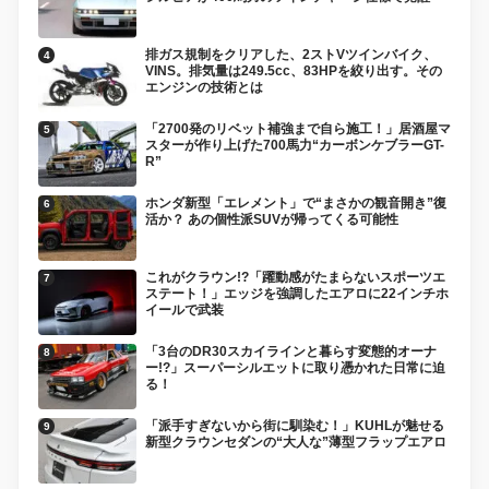
排ガス規制をクリアした、2ストVツインバイク、
VINS。排気量は249.5cc、83HPを絞り出す。その
エンジンの技術とは
「2700発のリベット補強まで自ら施工！」居酒屋マ
スターが作り上げた700馬力“カーボンケブラーGT-
R”
ホンダ新型「エレメント」で“まさかの観音開き”復
活か？ あの個性派SUVが帰ってくる可能性
これがクラウン!?「躍動感がたまらないスポーツエ
ステート！」エッジを強調したエアロに22インチホ
イールで武装
「3台のDR30スカイラインと暮らす変態的オーナ
ー!?」スーパーシルエットに取り憑かれた日常に迫
る！
「派手すぎないから街に馴染む！」KUHLが魅せる
新型クラウンセダンの“大人な”薄型フラップエアロ