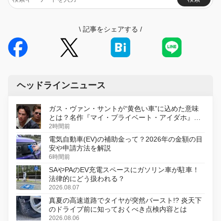
\
記事をシェアする
/
ヘッドラインニュース
ガス・ヴァン・サントが“黄色い車”に込めた意味
とは？名作『マイ・プライベート・アイダホ』が
初のデジタルリマスター版で復活
2時間前
電気自動車(EV)の補助金って？2026年の金額の目
安や申請方法を解説
6時間前
SAやPAのEV充電スペースにガソリン車が駐車！
法律的にどう扱われる？
2026.08.07
真夏の高速道路でタイヤが突然バースト!? 炎天下
のドライブ前に知っておくべき点検内容とは
2026.08.06