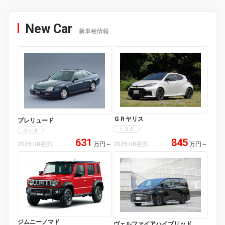
New Car
新車種情報
ＧＲヤリス
プレリュード
トヨタ
ホンダ
631
845
2026.08発売
万円
～
2026.08発売
万円
～
ジムニーノマド
ヴェルファイアハイブリッド