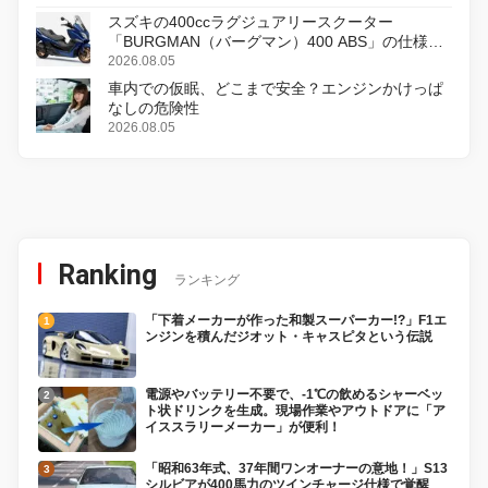
スズキの400ccラグジュアリースクーター
「BURGMAN（バーグマン）400 ABS」の仕様を
変更し、8月18日に発売
2026.08.05
車内での仮眠、どこまで安全？エンジンかけっぱ
なしの危険性
2026.08.05
Ranking
ランキング
「下着メーカーが作った和製スーパーカー!?」F1エ
ンジンを積んだジオット・キャスピタという伝説
電源やバッテリー不要で、-1℃の飲めるシャーベッ
ト状ドリンクを生成。現場作業やアウトドアに「ア
イススラリーメーカー」が便利！
「昭和63年式、37年間ワンオーナーの意地！」S13
シルビアが400馬力のツインチャージ仕様で覚醒