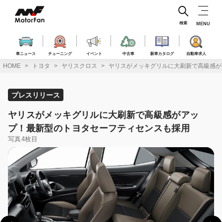
コ
ン
テ
検索
MENU
ン
ツ
へ
車ニュース
チューニング
イベント
中古車
新車カタログ
自動車求人
ス
HOME
トヨタ
ヤリスクロス
ヤリスがメッキグリルに大刷新で高級感が
キ
ッ
プ
プレスリリース
ヤリスがメッキグリルに大刷新で高級感がアッ
プ！最新型のトヨタセーフティセンスも採用
写真4枚目