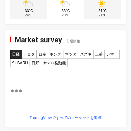
33°C
33°C
31°C
24°C
23°C
21°C
Market survey
市場情報
日経
トヨタ
日産
ホンダ
マツダ
スズキ
三菱
いすゞ
SUBARU
日野
ヤマハ発動機
TradingViewですべてのマーケットを追跡