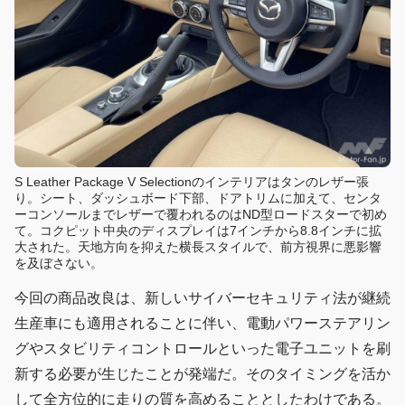
S Leather Package V Selectionのインテリアはタンのレザー張
り。シート、ダッシュボード下部、ドアトリムに加えて、センタ
ーコンソールまでレザーで覆われるのはND型ロードスターで初め
て。コクピット中央のディスプレイは7インチから8.8インチに拡
大された。天地方向を抑えた横長スタイルで、前方視界に悪影響
を及ぼさない。
今回の商品改良は、新しいサイバーセキュリティ法が継続
生産車にも適用されることに伴い、電動パワーステアリン
グやスタビリティコントロールといった電子ユニットを刷
新する必要が生じたことが発端だ。そのタイミングを活か
して全方位的に走りの質を高めることとしたわけである。