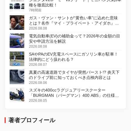
種を徹底比較！
7時間前
ガス・ヴァン・サントが“黄色い車”に込めた意味
とは？名作『マイ・プライベート・アイダホ』が
初のデジタルリマスター版で復活
2026.08.08
電気自動車(EV)の補助金って？2026年の金額の目
安や申請方法を解説
2026.08.08
SAやPAのEV充電スペースにガソリン車が駐車！
法律的にどう扱われる？
2026.08.07
真夏の高速道路でタイヤが突然バースト!? 炎天下
のドライブ前に知っておくべき点検内容とは
2026.08.06
スズキの400ccラグジュアリースクーター
「BURGMAN（バーグマン）400 ABS」の仕様を
変更し、8月18日に発売
2026.08.05
著者プロフィール