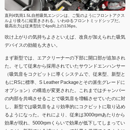
直列4気筒1.5L自然吸気エンジンは、ご覧のようにフロントアクス
ルより後ろに縦置きされる。いわゆるフロントミッドシップだ。
最高出力は従来型比で4ps向上の136ps。
吹け上がりの気持ちよさといえば、改良が加えられた吸気
デバイスの効能も大きい。
まず新型では、エアクリーナーの下部に開口部が追加され
た。そして従来から採用されていたサウンドエンハンサー
（吸気音をコクピットに導くシステムで、従来型、新型と
もにRSに標準、S Leather Packageとその派生グレードに
オプション）の構造が変更された。これまではチャンバー
の内部を共鳴させることで吸気音を増幅させていたのに対
し、新型では吸気音をより効率的にコクピットに取り込め
るようになった。それにより、従来は3000rpmあたりから
効果が現れ、5000rpmくらいで効果が低下してしまってい