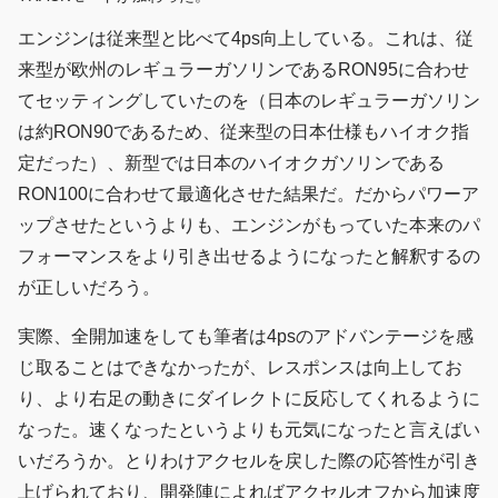
エンジンは従来型と比べて4ps向上している。これは、従
来型が欧州のレギュラーガソリンであるRON95に合わせ
てセッティングしていたのを（日本のレギュラーガソリン
は約RON90であるため、従来型の日本仕様もハイオク指
定だった）、新型では日本のハイオクガソリンである
RON100に合わせて最適化させた結果だ。だからパワーア
ップさせたというよりも、エンジンがもっていた本来のパ
フォーマンスをより引き出せるようになったと解釈するの
が正しいだろう。
実際、全開加速をしても筆者は4psのアドバンテージを感
じ取ることはできなかったが、レスポンスは向上してお
り、より右足の動きにダイレクトに反応してくれるように
なった。速くなったというよりも元気になったと言えばい
いだろうか。とりわけアクセルを戻した際の応答性が引き
上げられており、開発陣によればアクセルオフから加速度