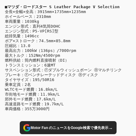
全長×全幅×全高：3915mm×1735mm×1235mm

ホイールベース：2310mm

車両重量：1030kg

エンジン形式：直列4気筒DOHC

エンジン型式：P5-VP[RS]型

総排気量：1496cc

ボア×ストローク：74.5mm×85.8mm

圧縮比：13.0

最高出力：100kW（136ps）/7000rpm

最大トルク：152Nm/4500rpm

燃料供給：筒内燃料直接噴射（DI）

トランスミッション：6速MT

サスペンション形式：Ⓕダブルウィッシュボーン Ⓡマルチリンク

ブレーキ：Ⓕベンチレーテッドディスク Ⓡディスク

タイヤサイズ：195/50R16

乗車定員：2名

WLTCモード燃費：16.8km/L

市街地モード燃費：11.9km/L

郊外モード燃費：17.6km/L

高速道路モード燃費：19.7km/L

車両価格：355万3000円
→
Motor Fan のニュースをGoogle検索で優先表示