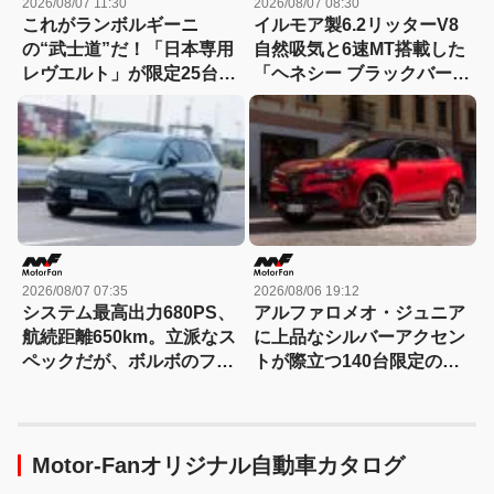
2026/08/07 11:30
2026/08/07 08:30
これがランボルギーニ
イルモア製6.2リッターV8
の“武士道”だ！「日本専用
自然吸気と6速MT搭載した
レヴエルト」が限定25台で
「ヘネシー ブラックバー
誕生!! その理由とは……？
ド」がデビュー【動画】
2026/08/07 07:35
2026/08/06 19:12
システム最高出力680PS、
アルファロメオ・ジュニア
航続距離650km。立派なス
に上品なシルバーアクセン
ペックだが、ボルボのフラ
トが際立つ140台限定の
ッグシップSUVの本当の魅
「スポルト スペチアーレ」
力は数字以外にあった！
が登場！
【ボルボEX90試乗】
Motor-Fanオリジナル自動車カタログ