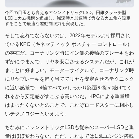
今回の目玉とも言えるアシンメトリックLSD。円錐クラッチ型
LSDにカム機構を追加し、減速時と加速時で異なるカム角を設定
することで最適な差動制限力を実現した。
そして忘れてならないのは、2022年モデルより採用され
ているKPC（キネマティック ポスチャー コントロール）
の存在だ。コーナリング時にイン側の後輪のブレーキをわ
ずかにつまんで、リヤを安定させるシステムだが、これが
まことに好ましい。モーターサイクルで、コーナリング時
にリヤブレーキを軽く当ててリヤを安定させるテクニック
に近い感覚で、4輪すべてがしっかり路面を捉え続けてく
れるから安定感がすこぶる高いのだ。KPCによる重量増
はまったくないとのことで、これぞロードスターに相応し
いテクノロジーといえよう。
ちなみにアシンメトリックLSDも従来のスーパーLSDと重
量はほぼ変わらない。ただ、これまでは1.5Lエンジン搭載