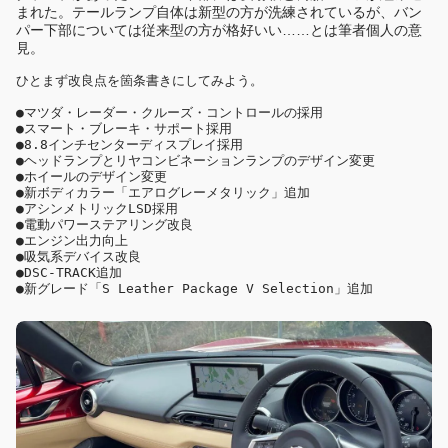
まれた。テールランプ自体は新型の方が洗練されているが、バン
パー下部については従来型の方が格好いい……とは筆者個人の意
見。
ひとまず改良点を箇条書きにしてみよう。

●マツダ・レーダー・クルーズ・コントロールの採用

●スマート・ブレーキ・サポート採用

●8.8インチセンターディスプレイ採用

●ヘッドランプとリヤコンビネーションランプのデザイン変更

●ホイールのデザイン変更

●新ボディカラー「エアログレーメタリック」追加

●アシンメトリックLSD採用

●電動パワーステアリング改良

●エンジン出力向上

●吸気系デバイス改良

●DSC-TRACK追加

●新グレード「S Leather Package V Selection」追加