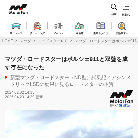
コ
ン
テ
検索
MENU
ン
ツ
へ
車ニュース
チューニング
イベント
中古車
新車カタログ
自動車求人
ス
HOME
マツダ
ロードスターＲＦ
マツダ・ロードスターはポルシェ91
キ
ッ
プ
マツダ・ロードスターはポルシェ911と双璧を成
す存在になった
新型マツダ・ロードスター（ND型）試乗記／アシンメ
トリックLSDの効果に見るロードスターの本質
2024.02.02 14:35
2026.04.23 14:39 更新
by
小泉 建治