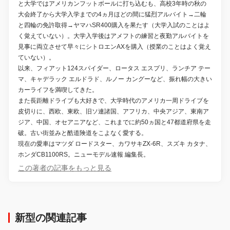
と大学ではアメリカンフットボールに打ち込むも、高校3年時の秋の
大会終了から大学入学までの4ヵ月ほどの間に猛烈アルバイト→二輪
と四輪の免許取得→ヤマハSR400購入を果たす（大学入試のことはよ
く覚えていない）。大学入学後はアメフトの練習と夜勤アルバイトを
見事に両立させて早々にシトロエンAXを購入（授業のことはよく覚え
ていない）。
以来、フィアット124スパイダー、ロータス エスプリ、ランチア テー
マ、キャデラック エルドラド、ルノー カングーなど、振れ幅の大きい
カーライフを満喫してきた。
また長距離ドライブも大好きで、大学時代のアメリカ一周ドライブを
皮切りに、西欧、東欧、旧ソ連諸国、アフリカ、中央アジア、東南ア
ジア、中国、オセアニアなど、これまでに約50ヵ国と47都道府県を走
破。古い街並みと酷道険道をこよなく愛する。
現在の愛車はマツダ ロードスター、カワサキZX-6R、スズキ カタナ、
ホンダCB1100RS。ニューモデル速報 編集長。
この著者の記事をもっと見る
新型の関連記事