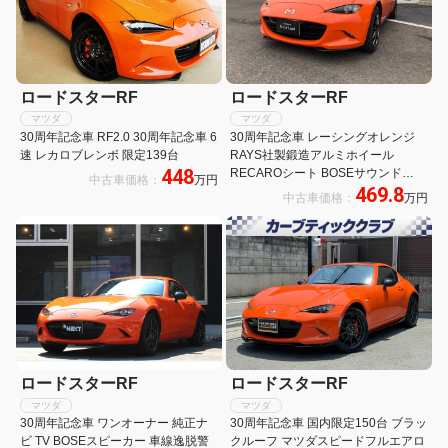
ロードスターRF
ロードスターRF
マツダ
マツダ
30周年記念車 RF2.0 30周年記念車 6
30周年記念車 レーシングオレンジ
速 レカロブレンボ 限定139台
RAYS社製鍛造アルミホイール
448
RECAROシート BOSEサウンド
中古車価格：
万円
469.8
BILSTEINダンパー フロントBlembo
中古車価格：
万円
キャリパー リアNISSINキャリパー
ロードスターRF
ロードスターRF
マツダ
マツダ
30周年記念車 ワンオーナー 純正ナ
30周年記念車 国内限定150台 ブラッ
ビ TV BOSEスピーカー 車線逸脱警
クルーフ マツダスピードフルエアロ