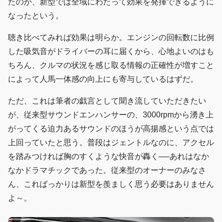
たのが、新型では全域にわたって効果を発揮できるように
なったという。
聴き比べてみれば効果は明らか。エンジンの回転数に比例
した吸気音がドライバーの耳に届くから、心地よいのはも
ちろん、クルマの状況を感じ取る情報の正確性が増すこと
によって人馬一体感の向上にも寄与しているはずだ。
ただ、これは筆者の戯言として聞き流していただきたい
が、従来型サウンドエンハンサーの、3000rpmから湧き上
がってくる迫力あるサウンドのほうが高揚感という点では
上回っていたと思う。普段はジェントルなのに、アクセル
を踏みつければ胸のすくような快音が轟く──あれはなか
なかドラマチックであった。従来型のオーナーのみなさ
ん、こればっかりは新型を羨ましく思う必要はありません
よ～。