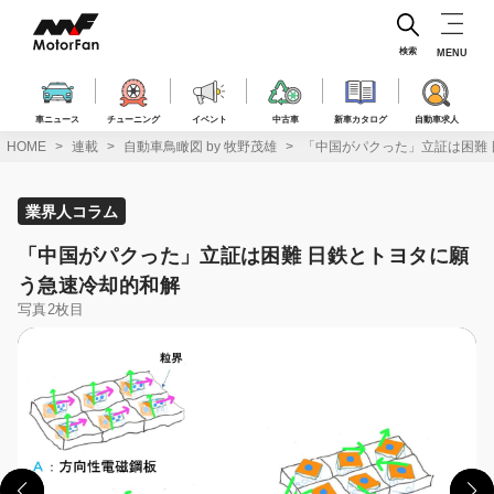
コ
ン
テ
検索
MENU
ン
ツ
へ
車ニュース
チューニング
イベント
中古車
新車カタログ
自動車求人
ス
HOME
連載
自動車鳥瞰図 by 牧野茂雄
「中国がパクった」立証は困難
キ
ッ
プ
業界人コラム
「中国がパクった」立証は困難 日鉄とトヨタに願
う急速冷却的和解
写真2枚目