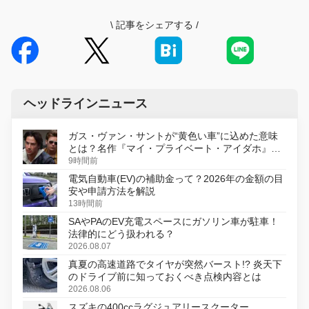
\
記事をシェアする
/
ヘッドラインニュース
ガス・ヴァン・サントが“黄色い車”に込めた意味
とは？名作『マイ・プライベート・アイダホ』が
初のデジタルリマスター版で復活
9時間前
電気自動車(EV)の補助金って？2026年の金額の目
安や申請方法を解説
13時間前
SAやPAのEV充電スペースにガソリン車が駐車！
法律的にどう扱われる？
2026.08.07
真夏の高速道路でタイヤが突然バースト!? 炎天下
のドライブ前に知っておくべき点検内容とは
2026.08.06
スズキの400ccラグジュアリースクーター