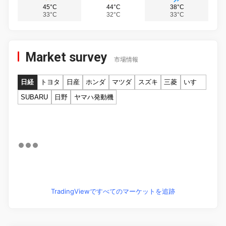
45°C
44°C
38°C
33°C
32°C
33°C
Market survey
市場情報
日経
トヨタ
日産
ホンダ
マツダ
スズキ
三菱
いすゞ
SUBARU
日野
ヤマハ発動機
TradingViewですべてのマーケットを追跡