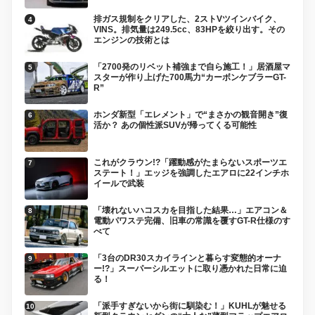
排ガス規制をクリアした、2ストVツインバイク、
VINS。排気量は249.5cc、83HPを絞り出す。その
エンジンの技術とは
「2700発のリベット補強まで自ら施工！」居酒屋マ
スターが作り上げた700馬力“カーボンケブラーGT-
R”
ホンダ新型「エレメント」で“まさかの観音開き”復
活か？ あの個性派SUVが帰ってくる可能性
これがクラウン!?「躍動感がたまらないスポーツエ
ステート！」エッジを強調したエアロに22インチホ
イールで武装
「壊れないハコスカを目指した結果…」エアコン＆
電動パワステ完備、旧車の常識を覆すGT-R仕様のす
べて
「3台のDR30スカイラインと暮らす変態的オーナ
ー!?」スーパーシルエットに取り憑かれた日常に迫
る！
「派手すぎないから街に馴染む！」KUHLが魅せる