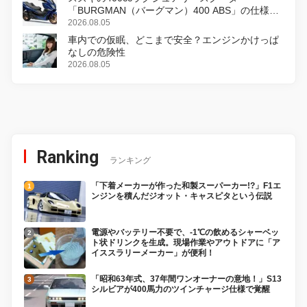
「BURGMAN（バーグマン）400 ABS」の仕様を
変更し、8月18日に発売
2026.08.05
車内での仮眠、どこまで安全？エンジンかけっぱ
なしの危険性
2026.08.05
Ranking
ランキング
「下着メーカーが作った和製スーパーカー!?」F1エ
ンジンを積んだジオット・キャスピタという伝説
電源やバッテリー不要で、-1℃の飲めるシャーベッ
ト状ドリンクを生成。現場作業やアウトドアに「ア
イススラリーメーカー」が便利！
「昭和63年式、37年間ワンオーナーの意地！」S13
シルビアが400馬力のツインチャージ仕様で覚醒