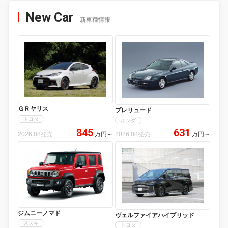
New Car
新車種情報
ＧＲヤリス
プレリュード
トヨタ
ホンダ
845
631
2026.08発売
万円
～
2026.08発売
万円
～
ジムニーノマド
ヴェルファイアハイブリッド
スズキ
トヨタ