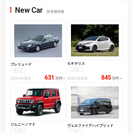
New Car
新車種情報
ＧＲヤリス
プレリュード
トヨタ
ホンダ
631
845
2026.08発売
万円
～
2026.08発売
万円
～
ジムニーノマド
ヴェルファイアハイブリッド
スズキ
トヨタ