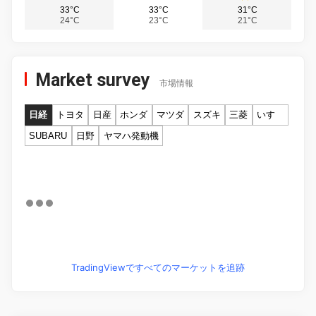
33°C
33°C
31°C
24°C
23°C
21°C
Market survey
市場情報
日経
トヨタ
日産
ホンダ
マツダ
スズキ
三菱
いすゞ
SUBARU
日野
ヤマハ発動機
TradingViewですべてのマーケットを追跡