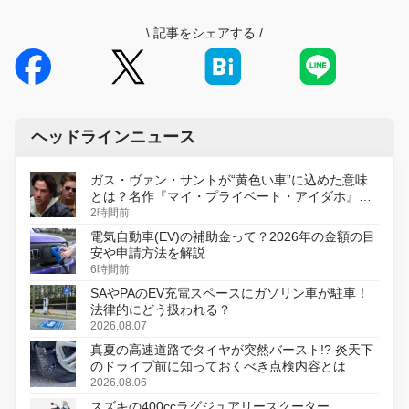
\
記事をシェアする
/
ヘッドラインニュース
ガス・ヴァン・サントが“黄色い車”に込めた意味
とは？名作『マイ・プライベート・アイダホ』が
初のデジタルリマスター版で復活
2時間前
電気自動車(EV)の補助金って？2026年の金額の目
安や申請方法を解説
6時間前
SAやPAのEV充電スペースにガソリン車が駐車！
法律的にどう扱われる？
2026.08.07
真夏の高速道路でタイヤが突然バースト!? 炎天下
のドライブ前に知っておくべき点検内容とは
2026.08.06
スズキの400ccラグジュアリースクーター