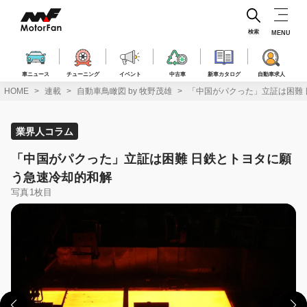
コ
ン
テ
検索
MENU
ン
ツ
へ
車ニュース
チューニング
イベント
中古車
新車カタログ
自動車求人
ス
HOME
連載
自動車鳥瞰図 by 牧野茂雄
「中国がパクった」立証は困難
キ
ッ
プ
業界人コラム
「中国がパクった」立証は困難 日鉄とトヨタに願
う急速冷却的和解
写真1枚目