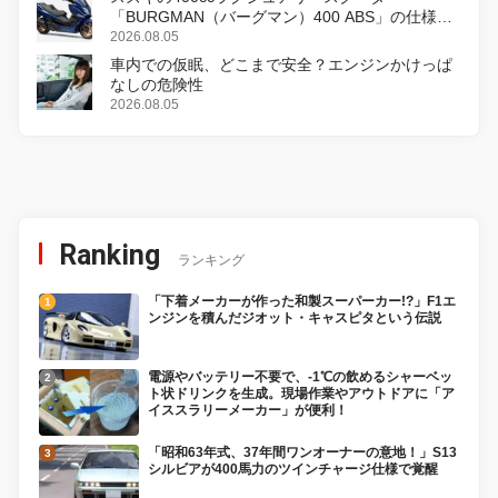
「BURGMAN（バーグマン）400 ABS」の仕様を
変更し、8月18日に発売
2026.08.05
車内での仮眠、どこまで安全？エンジンかけっぱ
なしの危険性
2026.08.05
Ranking
ランキング
「下着メーカーが作った和製スーパーカー!?」F1エ
ンジンを積んだジオット・キャスピタという伝説
電源やバッテリー不要で、-1℃の飲めるシャーベッ
ト状ドリンクを生成。現場作業やアウトドアに「ア
イススラリーメーカー」が便利！
「昭和63年式、37年間ワンオーナーの意地！」S13
シルビアが400馬力のツインチャージ仕様で覚醒