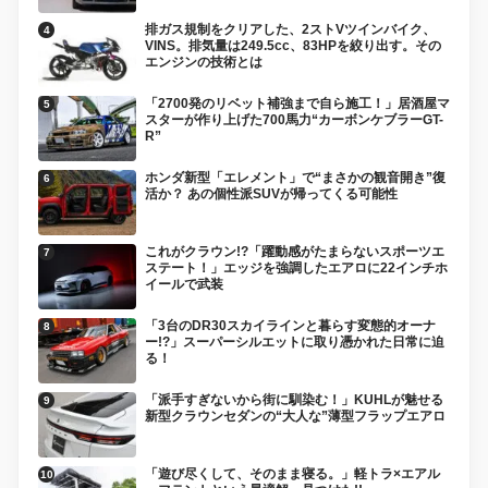
排ガス規制をクリアした、2ストVツインバイク、
VINS。排気量は249.5cc、83HPを絞り出す。その
エンジンの技術とは
「2700発のリベット補強まで自ら施工！」居酒屋マ
スターが作り上げた700馬力“カーボンケブラーGT-
R”
ホンダ新型「エレメント」で“まさかの観音開き”復
活か？ あの個性派SUVが帰ってくる可能性
これがクラウン!?「躍動感がたまらないスポーツエ
ステート！」エッジを強調したエアロに22インチホ
イールで武装
「3台のDR30スカイラインと暮らす変態的オーナ
ー!?」スーパーシルエットに取り憑かれた日常に迫
る！
「派手すぎないから街に馴染む！」KUHLが魅せる
新型クラウンセダンの“大人な”薄型フラップエアロ
「遊び尽くして、そのまま寝る。」軽トラ×エアル