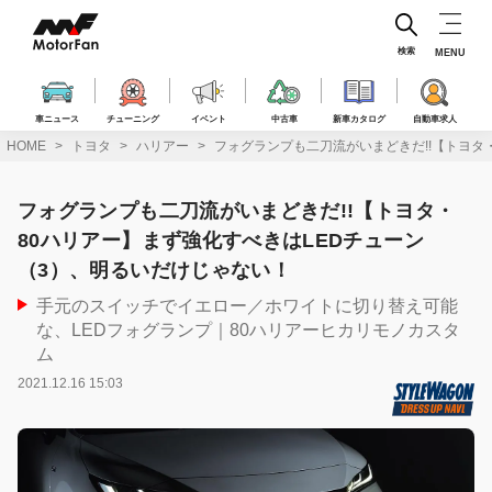
コ
ン
テ
検索
MENU
ン
ツ
へ
車ニュース
チューニング
イベント
中古車
新車カタログ
自動車求人
ス
HOME
トヨタ
ハリアー
フォグランプも二刀流がいまどきだ!!【トヨタ
キ
ッ
プ
フォグランプも二刀流がいまどきだ!!【トヨタ・
80ハリアー】まず強化すべきはLEDチューン
（3）、明るいだけじゃない！
手元のスイッチでイエロー／ホワイトに切り替え可能
な、LEDフォグランプ｜80ハリアーヒカリモノカスタ
ム
2021.12.16 15:03