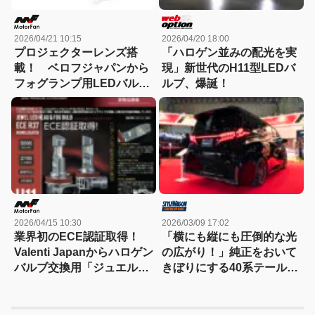
2026/04/21 10:15
2026/04/20 18:00
プロジェクターレンズ搭
「ハロゲン並みの配光を実
載！ ベロフジャパンから
現」新世代のH11型LEDバ
フォグランプ用LEDバルブ
ルブ、爆誕！
「プレシャス・レイLX」新
発売
2026/04/15 10:30
2026/03/09 17:02
業界初のECE認証取得！
「横にも縦にも圧倒的な光
Valenti Japanからハロゲン
の広がり！」純正をおいて
バルブ交換用「ジュエル
きぼりにする40系テールレ
LEDヘッド＆フォグバル
ンズが遂にデビュー！
ブ」H11タイプがリリース