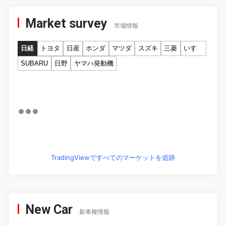
Market survey
市場情報
日経
トヨタ
日産
ホンダ
マツダ
スズキ
三菱
いすゞ
SUBARU
日野
ヤマハ発動機
TradingViewですべてのマーケットを追跡
New Car
新車種情報