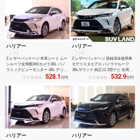
ハリアー
ハリアー
トヨタ
トヨタ
Z レザーパッケージ 本革シート ムー
Z レザーパッケージ 登録済未使用車
ンルーフ全周囲360カメラJBL パノ
モデリスタエアロ パノラマルーフ
ラミックビューモニター JBL デジタ
JBLサウンド 純正12.3型ナビ 全周囲
528.1
532.9
ルインナーミラー ブラインドスポッ
カメラ レーダークルーズ デジタルミ
中古車価格：
万円
中古車価格：
万円
トモニターアクセサリーコンセント
ラー 本革シート ベンチレーション
LED付モデリスタエアロ
純正19インチアルミ LEDヘッド
ハリアー
ハリアー