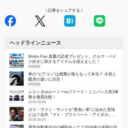
\
記事をシェアする
/
ヘッドラインニュース
Motor-Fan 真夏の読者プレゼント。クルマ・バイ
ク好きに刺さるアイテムを揃えました！
6時間前
車の“エアコン”は燃費が落ちるって本当？ 冷房と
暖房の違いに注目！
9時間前
シエンタvsルーミーvsフリード｜ミニバン人気3車
種を徹底比較！
2026.08.09
ガス・ヴァン・サントが“黄色い車”に込めた意味
とは？名作『マイ・プライベート・アイダホ』が
初のデジタルリマスター版で復活
2026.08.08
電気自動車(EV)の補助金って？2026年の金額の目