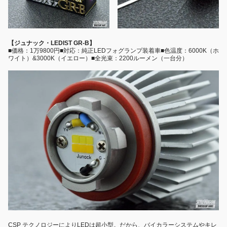
【ジュナック・LEDIST GR-B】
■価格：1万9800円■対応：純正LEDフォグランプ装着車■色温度：6000K（ホ
ワイト）&3000K（イエロー）■全光束：2200ルーメン（一台分）
CSP テクノロジーによりLEDは超小型。だから、バイカラーシステムやキレ