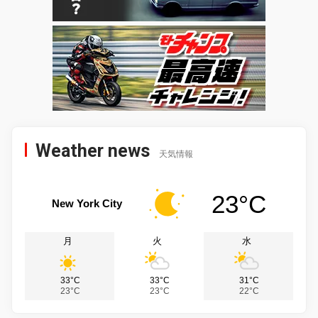
Weather news
天気情報
23°C
New York City
月
火
水
33°C
33°C
31°C
23°C
23°C
22°C