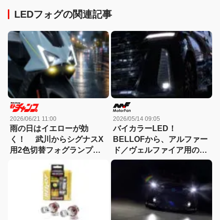
LEDフォグの関連記事
2026/06/21 11:00
2026/05/14 09:05
雨の日はイエローが効
バイカラーLED！
く！ 武川からシグナスX
BELLOFから、アルファー
用2色切替フォグランプ登
ド／ヴェルファイア用の純
場
正LEDフォグランプ交換ユ
ニットが新発売