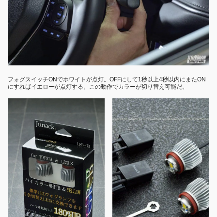
フォグスイッチONでホワイトが点灯。OFFにして1秒以上4秒以内にまたON
にすればイエローが点灯する。この動作でカラーが切り替え可能だ。