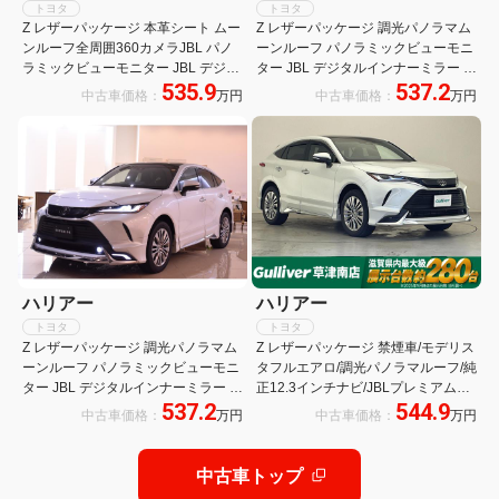
トヨタ
トヨタ
Z レザーパッケージ 本革シート ムー
Z レザーパッケージ 調光パノラマム
ンルーフ全周囲360カメラJBL パノ
ーンルーフ パノラミックビューモニ
ラミックビューモニター JBL デジタ
ター JBL デジタルインナーミラー ブ
535.9
537.2
ルインナーミラー ブラインドスポッ
ラインドスポットモニターアクセサ
中古車価格：
万円
中古車価格：
万円
トモニターアクセサリーC パークア
リーC全周囲360カメラ パークアシ
シストモデリスタエアロ
スト LED付モデリスタエアロ
ハリアー
ハリアー
トヨタ
トヨタ
Z レザーパッケージ 調光パノラマム
Z レザーパッケージ 禁煙車/モデリス
ーンルーフ パノラミックビューモニ
タフルエアロ/調光パノラマルーフ/純
ター JBL デジタルインナーミラー ブ
正12.3インチナビ/JBLプレミアムサ
537.2
544.9
ラインドスポットモニターアクセサ
ウンド/パノラミックビューモニタ
中古車価格：
万円
中古車価格：
万円
リーC全周囲360カメラ パークアシ
ー/ETC2.0/ワイヤレス充電/ステアリ
スト
ングヒーター/ベンチレーション
中古車トップ