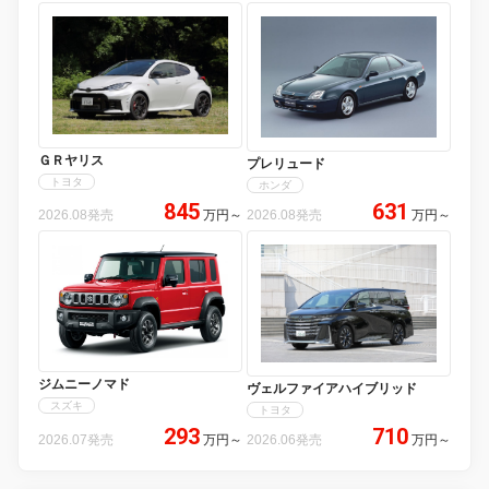
ＧＲヤリス
プレリュード
トヨタ
ホンダ
845
631
2026.08発売
万円
～
2026.08発売
万円
～
ジムニーノマド
ヴェルファイアハイブリッド
スズキ
トヨタ
293
710
2026.07発売
万円
～
2026.06発売
万円
～