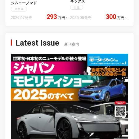
キックス
ジムニーノマド
日産
スズキ
293
300
2026.07発売
万円
～
2026.06発売
万円
～
Latest Issue
新刊案内