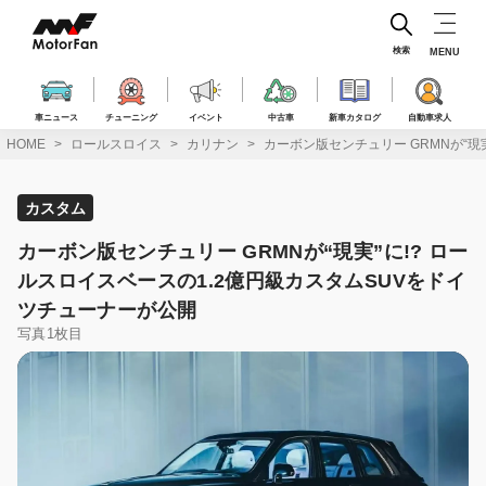
コ
ン
テ
検索
MENU
ン
ツ
へ
車ニュース
チューニング
イベント
中古車
新車カタログ
自動車求人
ス
HOME
ロールスロイス
カリナン
カーボン版センチュリー GRMNが“現
キ
ッ
プ
カスタム
カーボン版センチュリー GRMNが“現実”に!? ロー
ルスロイスベースの1.2億円級カスタムSUVをドイ
ツチューナーが公開
写真1枚目