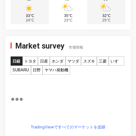
33°C
35°C
32°C
24°C
23°C
25°C
Market survey
市場情報
日経
トヨタ
日産
ホンダ
マツダ
スズキ
三菱
いすゞ
SUBARU
日野
ヤマハ発動機
TradingViewですべてのマーケットを追跡