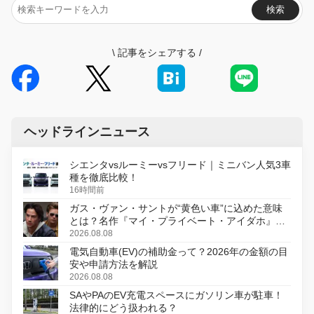
検索
\
記事をシェアする
/
ヘッドラインニュース
シエンタvsルーミーvsフリード｜ミニバン人気3車
種を徹底比較！
16時間前
ガス・ヴァン・サントが“黄色い車”に込めた意味
とは？名作『マイ・プライベート・アイダホ』が
初のデジタルリマスター版で復活
2026.08.08
電気自動車(EV)の補助金って？2026年の金額の目
安や申請方法を解説
2026.08.08
SAやPAのEV充電スペースにガソリン車が駐車！
法律的にどう扱われる？