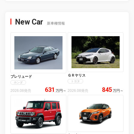
New Car
新車種情報
ＧＲヤリス
プレリュード
トヨタ
ホンダ
631
845
2026.08発売
万円
～
2026.08発売
万円
～