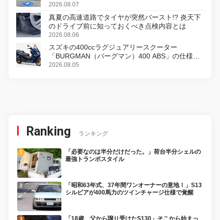
2026.08.07
真夏の高速道路でタイヤが突然バースト!? 炎天下
のドライブ前に知っておくべき点検内容とは
2026.08.06
スズキの400ccラグジュアリースクーター
「BURGMAN（バーグマン）400 ABS」の仕様を
変更し、8月18日に発売
2026.08.05
Ranking
ランキング
「必要なのは半分だけだった。」荷台半分シェルの
最強トランポスタイル
「昭和63年式、37年間ワンオーナーの意地！」S13
シルビアが400馬力のツインチャージ仕様で覚醒
「18歳、父から譲り受けたS130」そこから始まっ