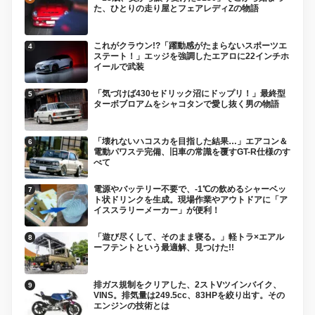
た、ひとりの走り屋とフェアレディZの物語
これがクラウン!?「躍動感がたまらないスポーツエ
ステート！」エッジを強調したエアロに22インチホ
イールで武装
「気づけば430セドリック沼にドップリ！」最終型
ターボブロアムをシャコタンで愛し抜く男の物語
「壊れないハコスカを目指した結果…」エアコン＆
電動パワステ完備、旧車の常識を覆すGT-R仕様のす
べて
電源やバッテリー不要で、-1℃の飲めるシャーベッ
ト状ドリンクを生成。現場作業やアウトドアに「ア
イススラリーメーカー」が便利！
「遊び尽くして、そのまま寝る。」軽トラ×エアル
ーフテントという最適解、見つけた!!
排ガス規制をクリアした、2ストVツインバイク、
VINS。排気量は249.5cc、83HPを絞り出す。その
エンジンの技術とは